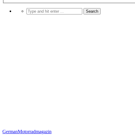
German
Motorradmagazin