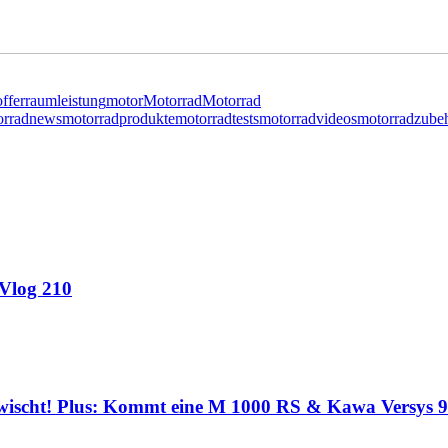
offerraum
leistung
motor
Motorrad
Motorrad
orradnews
motorradprodukte
motorradtests
motorradvideos
motorradzube
 Vlog 210
wischt! Plus: Kommt eine M 1000 RS & Kawa Versys 