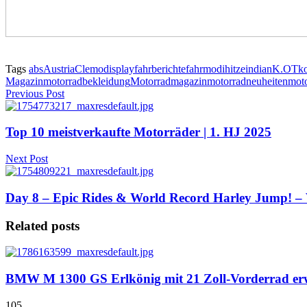
Tags
abs
Austria
Clemo
display
fahrberichte
fahrmodi
hitze
indian
K.OT
k
Magazin
motorradbekleidung
Motorradmagazin
motorradneuheiten
mot
Previous Post
Top 10 meistverkaufte Motorräder | 1. HJ 2025
Next Post
Day 8 – Epic Rides & World Record Harley Jump! –
Related posts
BMW M 1300 GS Erlkönig mit 21 Zoll-Vorderrad er
105