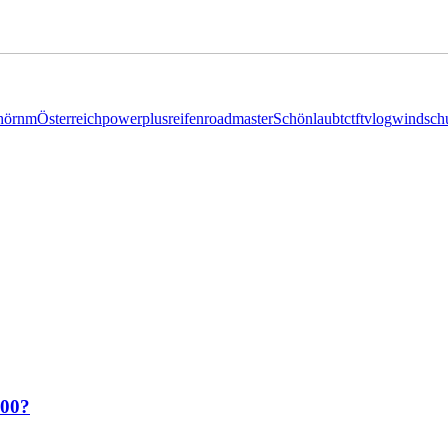
hör
nm
Österreich
powerplus
reifen
roadmaster
Schönlaub
tc
tft
vlog
windsch
900?