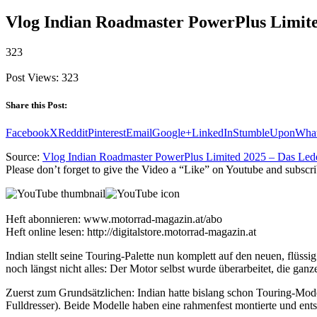
Vlog Indian Roadmaster PowerPlus Limited
323
Post Views:
323
Share this Post:
Facebook
X
Reddit
Pinterest
Email
Google+
LinkedIn
StumbleUpon
Wha
Source:
Vlog Indian Roadmaster PowerPlus Limited 2025 – Das Leder
Please don’t forget to give the Video a “Like” on Youtube and subscri
Heft abonnieren: www.motorrad-magazin.at/abo
Heft online lesen: http://digitalstore.motorrad-magazin.at
Indian stellt seine Touring-Palette nun komplett auf den neuen, flü
noch längst nicht alles: Der Motor selbst wurde überarbeitet, die gan
Zuerst zum Grundsätzlichen: Indian hatte bislang schon Touring-Mod
Fulldresser). Beide Modelle haben eine rahmenfest montierte und en