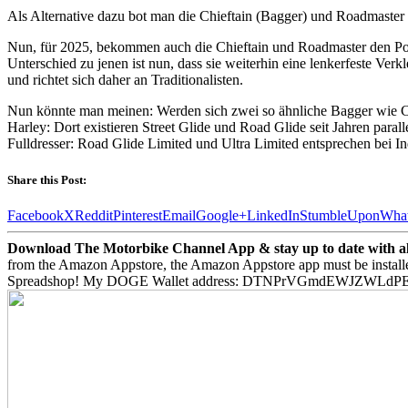
Als Alternative dazu bot man die Chieftain (Bagger) und Roadmaster 
Nun, für 2025, bekommen auch die Chieftain und Roadmaster den Pow
Unterschied zu jenen ist nun, dass sie weiterhin eine lenkerfeste Ve
und richtet sich daher an Traditionalisten.
Nun könnte man meinen: Werden sich zwei so ähnliche Bagger wie Chal
Harley: Dort existieren Street Glide und Road Glide seit Jahren paral
Fulldresser: Road Glide Limited und Ultra Limited entsprechen bei I
Share this Post:
Facebook
X
Reddit
Pinterest
Email
Google+
LinkedIn
StumbleUpon
Wha
Download The Motorbike Channel App & stay up to date with all 
from the Amazon Appstore, the Amazon Appstore app must be install
Spreadshop! My DOGE Wallet address: DTNPrVGmdEWJZWLd