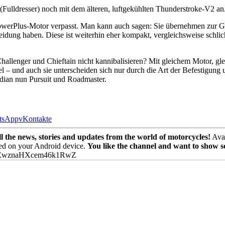
(Fulldresser) noch mit dem älteren, luftgekühlten Thunderstroke-V2 an
erPlus-Motor verpasst. Man kann auch sagen: Sie übernehmen zur Gän
rkleidung haben. Diese ist weiterhin eher kompakt, vergleichsweise sc
lenger und Chieftain nicht kannibalisieren? Mit gleichem Motor, glei
lel – und auch sie unterscheiden sich nur durch die Art der Befestigung
ndian nun Pursuit und Roadmaster.
tsApp
vKontakte
the news, stories and updates from the world of motorcycles!
Avai
ed on your Android device.
You like the channel and want to show 
PEwznaHXcem46k1RwZ