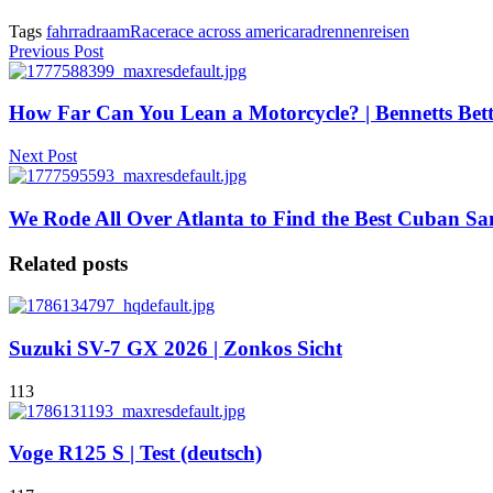
Tags
fahrrad
raam
Race
race across america
radrennen
reisen
Previous Post
How Far Can You Lean a Motorcycle? | Bennetts Bet
Next Post
We Rode All Over Atlanta to Find the Best Cuban S
Related posts
Suzuki SV-7 GX 2026 | Zonkos Sicht
113
Voge R125 S | Test (deutsch)