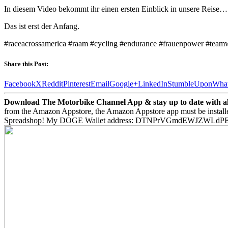
In diesem Video bekommt ihr einen ersten Einblick in unsere Reise… w
Das ist erst der Anfang.
#raceacrossamerica #raam #cycling #endurance #frauenpower #teamw
Share this Post:
Facebook
X
Reddit
Pinterest
Email
Google+
LinkedIn
StumbleUpon
Wha
Download The Motorbike Channel App & stay up to date with all 
from the Amazon Appstore, the Amazon Appstore app must be install
Spreadshop! My DOGE Wallet address: DTNPrVGmdEWJZWLd