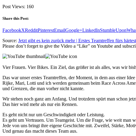
Post Views:
160
Share this Post:
Facebook
X
Reddit
Pinterest
Email
Google+
LinkedIn
StumbleUpon
Wha
Source:
Jetzt gibt es kein zurück mehr | Erstes Teamtreffen fürs härt
Please don’t forget to give the Video a “Like” on Youtube and subscri
Vier Frauen. Vier Bikes. Ein Ziel, das größer ist als alles, was wir bi
Das war unser erstes Teamtreffen, der Moment, in dem aus einer Idee 
Rijke, Mari, Lotti und ich werden gemeinsam beim Race Across Ame
und Grenzen, die man vorher nicht kannte.
Wir stehen noch ganz am Anfang. Und trotzdem spürt man schon jetzt
Das hier wird mehr als nur ein Rennen.
Es geht nicht nur um Geschwindigkeit oder Leistung.
Es geht um Vertrauen. Um Teamgeist. Um die Frage, wie weit man w
Jede von uns bringt ihre eigene Geschichte mit. Zweifel, Stärke, Mot
Und genau das macht dieses Team aus.