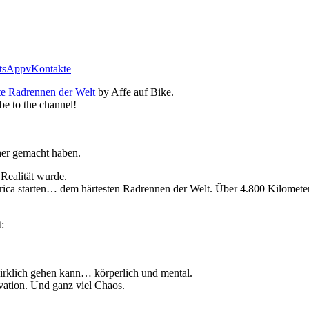
tsApp
vKontakte
este Radrennen der Welt
by Affe auf Bike.
be to the channel!
sher gemacht haben.
Realität wurde.
rica starten… dem härtesten Radrennen der Welt. Über 4.800 Kilomet
:
irklich gehen kann… körperlich und mental.
ivation. Und ganz viel Chaos.