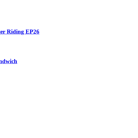
ter Riding EP26
andwich