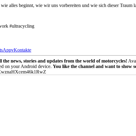
ie alles beginnt, wie wir uns vorbereiten und wie sich dieser Traum l
ork #ultracycling
tsApp
vKontakte
the news, stories and updates from the world of motorcycles!
Avai
ed on your Android device.
You like the channel and want to show 
PEwznaHXcem46k1RwZ