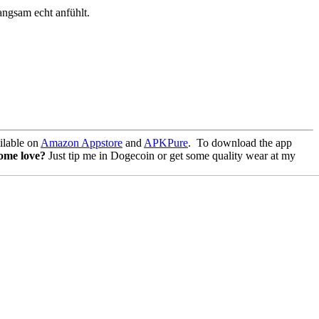
angsam echt anfühlt.
lable on
Amazon Appstore
and
APKPure
.
To download the app
some love?
Just tip me in Dogecoin or get some quality wear at my