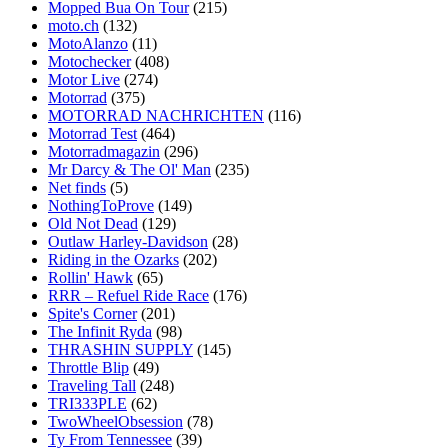
Mopped Bua On Tour
(215)
moto.ch
(132)
MotoAlanzo
(11)
Motochecker
(408)
Motor Live
(274)
Motorrad
(375)
MOTORRAD NACHRICHTEN
(116)
Motorrad Test
(464)
Motorradmagazin
(296)
Mr Darcy & The Ol' Man
(235)
Net finds
(5)
NothingToProve
(149)
Old Not Dead
(129)
Outlaw Harley-Davidson
(28)
Riding in the Ozarks
(202)
Rollin' Hawk
(65)
RRR – Refuel Ride Race
(176)
Spite's Corner
(201)
The Infinit Ryda
(98)
THRASHIN SUPPLY
(145)
Throttle Blip
(49)
Traveling Tall
(248)
TRI333PLE
(62)
TwoWheelObsession
(78)
Ty From Tennessee
(39)