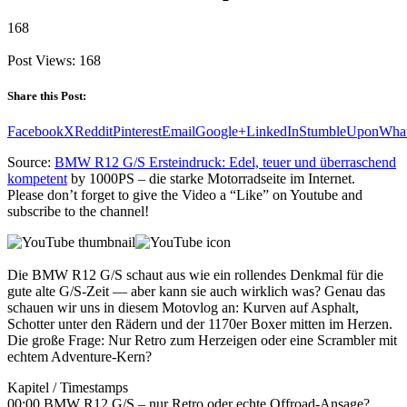
168
Post Views:
168
Share this Post:
Facebook
X
Reddit
Pinterest
Email
Google+
LinkedIn
StumbleUpon
Wha
Source:
BMW R12 G/S Ersteindruck: Edel, teuer und überraschend
kompetent
by 1000PS – die starke Motorradseite im Internet.
Please don’t forget to give the Video a “Like” on Youtube and
subscribe to the channel!
Die BMW R12 G/S schaut aus wie ein rollendes Denkmal für die
gute alte G/S-Zeit — aber kann sie auch wirklich was? Genau das
schauen wir uns in diesem Motovlog an: Kurven auf Asphalt,
Schotter unter den Rädern und der 1170er Boxer mitten im Herzen.
Die große Frage: Nur Retro zum Herzeigen oder eine Scrambler mit
echtem Adventure-Kern?
Kapitel / Timestamps
00:00 BMW R12 G/S – nur Retro oder echte Offroad-Ansage?