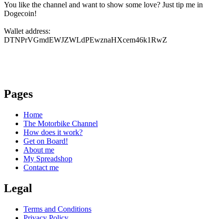
You like the channel and want to show some love? Just tip me in
Dogecoin!
Wallet address:
DTNPrVGmdEWJZWLdPEwznaHXcem46k1RwZ
Pages
Home
The Motorbike Channel
How does it work?
Get on Board!
About me
My Spreadshop
Contact me
Legal
Terms and Conditions
Privacy Policy