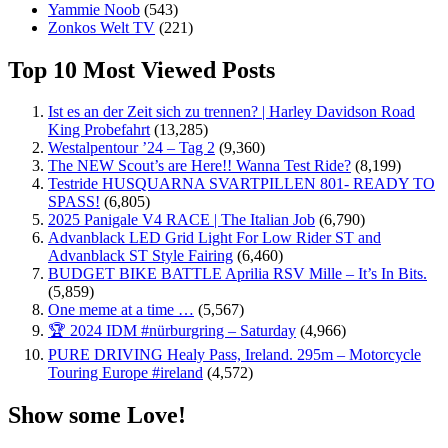
Yammie Noob
(543)
Zonkos Welt TV
(221)
Top 10 Most Viewed Posts
Ist es an der Zeit sich zu trennen? | Harley Davidson Road
King Probefahrt
(13,285)
Westalpentour ’24 – Tag 2
(9,360)
The NEW Scout’s are Here!! Wanna Test Ride?
(8,199)
Testride HUSQUARNA SVARTPILLEN 801- READY TO
SPASS!
(6,805)
2025 Panigale V4 RACE | The Italian Job
(6,790)
Advanblack LED Grid Light For Low Rider ST and
Advanblack ST Style Fairing
(6,460)
BUDGET BIKE BATTLE Aprilia RSV Mille – It’s In Bits.
(5,859)
One meme at a time …
(5,567)
🏆 2024 IDM #nürburgring – Saturday
(4,966)
PURE DRIVING Healy Pass, Ireland. 295m – Motorcycle
Touring Europe #ireland
(4,572)
Show some Love!