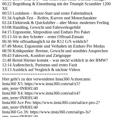
00:22 Begrüßung & Einordnung mit der Triumph Scrambler 1200
XE
00:53 Losfahren – Boxer-Start und erster Fahreindruck
01:34 Asphalt-Test – Reifen, Kurven und Motorcharakter
02:24 Elektronik & Quickshifter – alter Motor, modernes Feeling
03:08 Handling, Gewicht und Fahrwerksgefühl
04:15 Ergonomie, Sitzposition und Enduro Pro Paket
05:13 Ab in den Schotter – erster Offroad-Einsatz
06:36 Wie offroadtauglich ist die R12 G/S wirklich?
07:49 Motor, Ergonomie und Verhalten im Enduro Pro Modus
08:59 Kritikpunkte: Bremse, Gewicht und sensibles Ansprechen
09:43 Fahrwerk, Komfort und Zielgruppe
11:48 Bernd Hiemer kommt – was steckt wirklich in der BMW?
12:14 Außencheck, Purismus und erstes Fazit
13:13 Ausblick auf Vergleich & nächste Videos
============================
Hier geht’s zu den verwendeten Insta360 Actioncams:
Insta360 X5: https://www.insta360.com/sal/x5?
utm_term=INRHU40
Insta360 X4: https://www.insta360.com/sal/x4?
utm_term=INRHU40
Insta360 Ace Pro: https://www.insta360.com/sal/ace-pro-2?
utm_term=INRHU40
Insta360 Go 3S: https://www.insta360.com/sal/go-3s?
utm_term=INRHU40