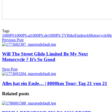
Tags
1000PS
1000PS.at
1000PS.de
1000PS.TV
Bike
Eindruck
Motorcycle
Mo
Previous Post
Will The Street Glide Limited Be My Next
Motorcycle ? It’s So Good
Next Post
Alles hat ein Ende… | 8000km Tour: Tag 21 von 21
Related posts