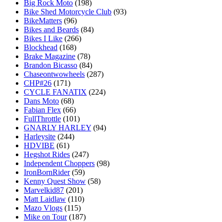
Big Rock Moto
(198)
Bike Shed Motorcycle Club
(93)
BikeMatters
(96)
Bikes and Beards
(84)
Bikes I Like
(266)
Blockhead
(168)
Brake Magazine
(78)
Brandon Bicasso
(84)
Chaseontwowheels
(287)
CHP#26
(171)
CYCLE FANATIX
(224)
Dans Moto
(68)
Fabian Flex
(66)
FullThrottle
(101)
GNARLY HARLEY
(94)
Harleysite
(244)
HDVIBE
(61)
Hegshot Rides
(247)
Independent Choppers
(98)
IronBornRider
(59)
Kenny Quest Show
(58)
Marvelkid87
(201)
Matt Laidlaw
(110)
Mazo Vlogs
(115)
Mike on Tour
(187)