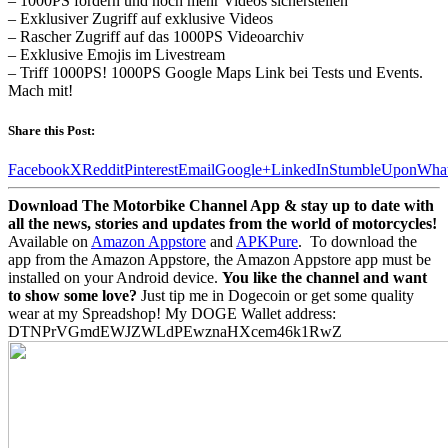
– 1000PS fördern und noch mehr Videos sicherstellen
– Exklusiver Zugriff auf exklusive Videos
– Rascher Zugriff auf das 1000PS Videoarchiv
– Exklusive Emojis im Livestream
– Triff 1000PS! 1000PS Google Maps Link bei Tests und Events.
Mach mit!
Share this Post:
Facebook
X
Reddit
Pinterest
Email
Google+
LinkedIn
StumbleUpon
Wha
Download The Motorbike Channel App & stay up to date with
all the news, stories and updates from the world of motorcycles!
Available on
Amazon Appstore
and
APKPure
.
To download the
app from the Amazon Appstore, the Amazon Appstore app must be
installed on your Android device.
You like the channel and want
to show some love?
Just tip me in Dogecoin or get some quality
wear at my Spreadshop! My DOGE Wallet address:
DTNPrVGmdEWJZWLdPEwznaHXcem46k1RwZ