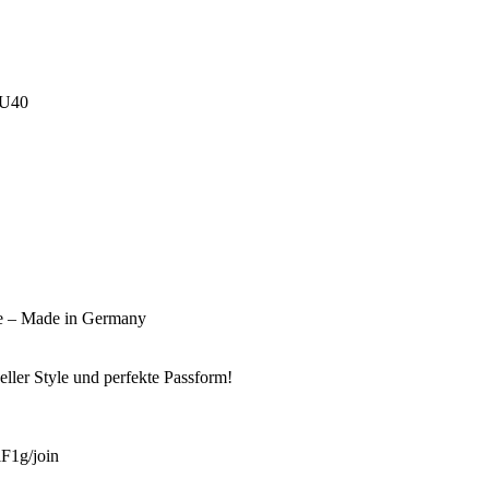
HU40
e – Made in Germany
ller Style und perfekte Passform!
1g/join