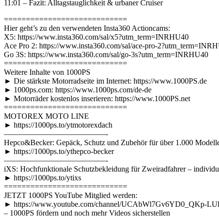
11:01 – Fazit: Alltagstauglichkeit & urbaner Cruiser
============================
Hier geht’s zu den verwendeten Insta360 Actioncams:
X5: https://www.insta360.com/sal/x5?utm_term=INRHU40
Ace Pro 2: https://www.insta360.com/sal/ace-pro-2?utm_term=INR
Go 3S: https://www.insta360.com/sal/go-3s?utm_term=INRHU40
============================
Weitere Inhalte von 1000PS
► Die stärkste Motorradseite im Internet: https://www.1000PS.de
► 1000ps.com: https://www.1000ps.com/de-de
► Motorräder kostenlos inserieren: https://www.1000PS.net
============================
MOTOREX MOTO LINE
► https://1000ps.to/ytmotorexdach
—————————————-
Hepco&Becker: Gepäck, Schutz und Zubehör für über 1.000 Modell
► https://1000ps.to/ythepco-becker
—————————————-
iXS: Hochfunktionale Schutzbekleidung für Zweiradfahrer – individue
► https://1000ps.to/ytixs
============================
JETZT 1000PS YouTube Mitglied werden:
► https://www.youtube.com/channel/UCAbWl7Gv6YD0_QKp-LUlF
– 1000PS fördern und noch mehr Videos sicherstellen