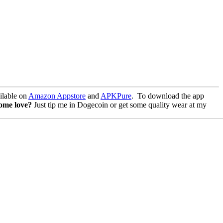
lable on
Amazon Appstore
and
APKPure
.
To download the app
some love?
Just tip me in Dogecoin or get some quality wear at my