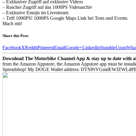
– Exklusiver Zugriff auf exklusive Videos
– Rascher Zugriff auf das 1000PS Videoarchiv
– Exklusive Emojis im Livestream
– Triff 1000PS! 1000PS Google Maps Link bei Tests und Events.
Mach mit!
Share this Post:
Facebook
X
Reddit
Pinterest
Email
Google+
LinkedIn
StumbleUpon
Wha
Download The Motorbike Channel App & stay up to date with all 
from the Amazon Appstore, the Amazon Appstore app must be install
Spreadshop! My DOGE Wallet address: DTNPrVGmdEWJZWLd