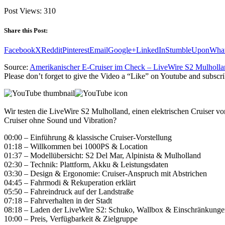
Post Views:
310
Share this Post:
Facebook
X
Reddit
Pinterest
Email
Google+
LinkedIn
StumbleUpon
Wha
Source:
Amerikanischer E-Cruiser im Check – LiveWire S2 Mulholla
Please don’t forget to give the Video a “Like” on Youtube and subscri
Wir testen die LiveWire S2 Mulholland, einen elektrischen Cruiser vo
Cruiser ohne Sound und Vibration?
00:00 – Einführung & klassische Cruiser-Vorstellung
01:18 – Willkommen bei 1000PS & Location
01:37 – Modellübersicht: S2 Del Mar, Alpinista & Mulholland
02:30 – Technik: Plattform, Akku & Leistungsdaten
03:30 – Design & Ergonomie: Cruiser-Anspruch mit Abstrichen
04:45 – Fahrmodi & Rekuperation erklärt
05:50 – Fahreindruck auf der Landstraße
07:18 – Fahrverhalten in der Stadt
08:18 – Laden der LiveWire S2: Schuko, Wallbox & Einschränkung
10:00 – Preis, Verfügbarkeit & Zielgruppe