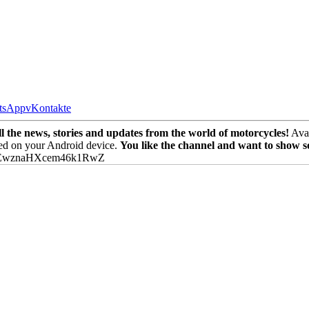
tsApp
vKontakte
the news, stories and updates from the world of motorcycles!
Avai
ed on your Android device.
You like the channel and want to show 
PEwznaHXcem46k1RwZ