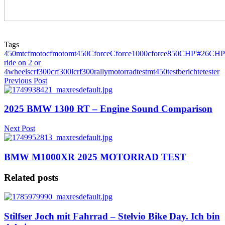
Tags
450mt
cfmoto
cfmotomt450
Cforce
Cforce1000
cforce850
CHP'#26
CHP
ride on 2 or
4wheels
crf300
crf300l
crf300rally
motorradtest
mt450
testberichte
tester
Previous Post
2025 BMW 1300 RT – Engine Sound Comparison
Next Post
BMW M1000XR 2025 MOTORRAD TEST
Related posts
Stilfser Joch mit Fahrrad – Stelvio Bike Day. Ich bin