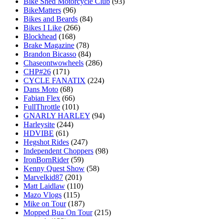
Bike Shed Motorcycle Club
(93)
BikeMatters
(96)
Bikes and Beards
(84)
Bikes I Like
(266)
Blockhead
(168)
Brake Magazine
(78)
Brandon Bicasso
(84)
Chaseontwowheels
(286)
CHP#26
(171)
CYCLE FANATIX
(224)
Dans Moto
(68)
Fabian Flex
(66)
FullThrottle
(101)
GNARLY HARLEY
(94)
Harleysite
(244)
HDVIBE
(61)
Hegshot Rides
(247)
Independent Choppers
(98)
IronBornRider
(59)
Kenny Quest Show
(58)
Marvelkid87
(201)
Matt Laidlaw
(110)
Mazo Vlogs
(115)
Mike on Tour
(187)
Mopped Bua On Tour
(215)