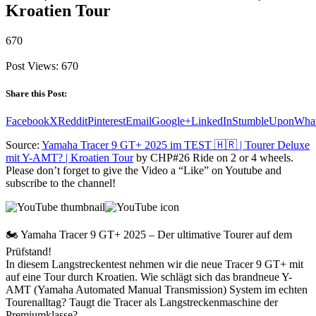
Kroatien Tour
670
Post Views:
670
Share this Post:
Facebook
X
Reddit
Pinterest
Email
Google+
LinkedIn
StumbleUpon
Wha
Source:
Yamaha Tracer 9 GT+ 2025 im TEST 🇭🇷 | Tourer Deluxe
mit Y-AMT? | Kroatien Tour
by CHP#26 Ride on 2 or 4 wheels.
Please don’t forget to give the Video a “Like” on Youtube and
subscribe to the channel!
🏍️ Yamaha Tracer 9 GT+ 2025 – Der ultimative Tourer auf dem
Prüfstand!
In diesem Langstreckentest nehmen wir die neue Tracer 9 GT+ mit
auf eine Tour durch Kroatien. Wie schlägt sich das brandneue Y-
AMT (Yamaha Automated Manual Transmission) System im echten
Tourenalltag? Taugt die Tracer als Langstreckenmaschine der
Premiumklasse?