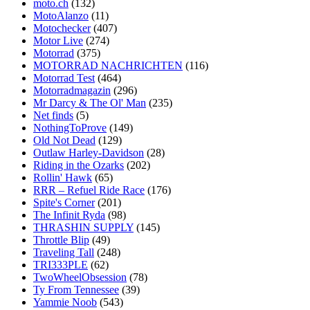
moto.ch
(132)
MotoAlanzo
(11)
Motochecker
(407)
Motor Live
(274)
Motorrad
(375)
MOTORRAD NACHRICHTEN
(116)
Motorrad Test
(464)
Motorradmagazin
(296)
Mr Darcy & The Ol' Man
(235)
Net finds
(5)
NothingToProve
(149)
Old Not Dead
(129)
Outlaw Harley-Davidson
(28)
Riding in the Ozarks
(202)
Rollin' Hawk
(65)
RRR – Refuel Ride Race
(176)
Spite's Corner
(201)
The Infinit Ryda
(98)
THRASHIN SUPPLY
(145)
Throttle Blip
(49)
Traveling Tall
(248)
TRI333PLE
(62)
TwoWheelObsession
(78)
Ty From Tennessee
(39)
Yammie Noob
(543)