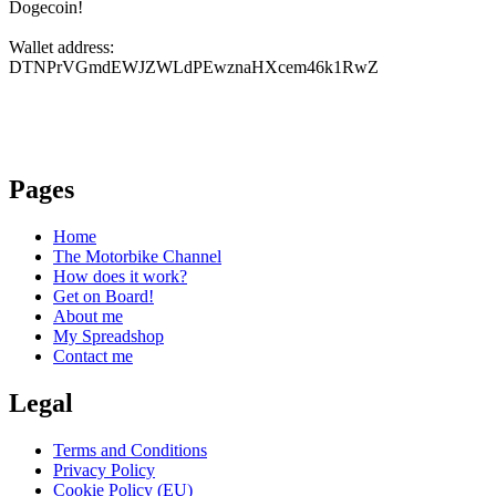
Dogecoin!
Wallet address:
DTNPrVGmdEWJZWLdPEwznaHXcem46k1RwZ
Pages
Home
The Motorbike Channel
How does it work?
Get on Board!
About me
My Spreadshop
Contact me
Legal
Terms and Conditions
Privacy Policy
Cookie Policy (EU)