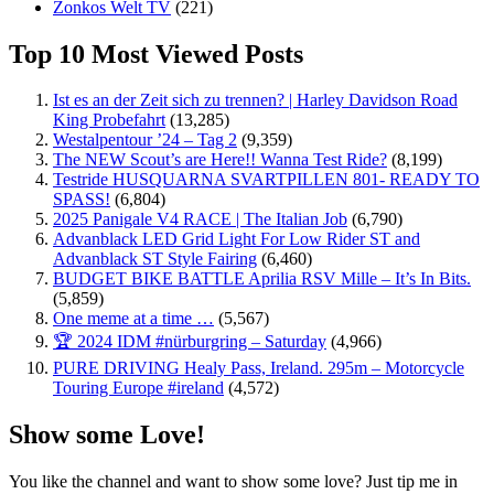
Zonkos Welt TV
(221)
Top 10 Most Viewed Posts
Ist es an der Zeit sich zu trennen? | Harley Davidson Road
King Probefahrt
(13,285)
Westalpentour ’24 – Tag 2
(9,359)
The NEW Scout’s are Here!! Wanna Test Ride?
(8,199)
Testride HUSQUARNA SVARTPILLEN 801- READY TO
SPASS!
(6,804)
2025 Panigale V4 RACE | The Italian Job
(6,790)
Advanblack LED Grid Light For Low Rider ST and
Advanblack ST Style Fairing
(6,460)
BUDGET BIKE BATTLE Aprilia RSV Mille – It’s In Bits.
(5,859)
One meme at a time …
(5,567)
🏆 2024 IDM #nürburgring – Saturday
(4,966)
PURE DRIVING Healy Pass, Ireland. 295m – Motorcycle
Touring Europe #ireland
(4,572)
Show some Love!
You like the channel and want to show some love? Just tip me in