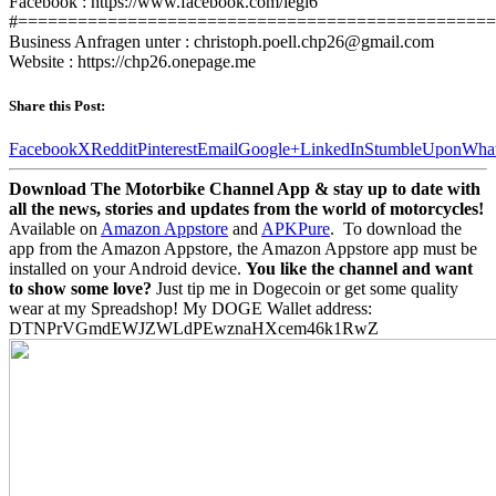
Facebook : https://www.facebook.com/legi6
#================================================
Business Anfragen unter : christoph.poell.chp26@gmail.com
Website : https://chp26.onepage.me
Share this Post:
Facebook
X
Reddit
Pinterest
Email
Google+
LinkedIn
StumbleUpon
Wha
Download The Motorbike Channel App & stay up to date with
all the news, stories and updates from the world of motorcycles!
Available on
Amazon Appstore
and
APKPure
.
To download the
app from the Amazon Appstore, the Amazon Appstore app must be
installed on your Android device.
You like the channel and want
to show some love?
Just tip me in Dogecoin or get some quality
wear at my Spreadshop! My DOGE Wallet address:
DTNPrVGmdEWJZWLdPEwznaHXcem46k1RwZ