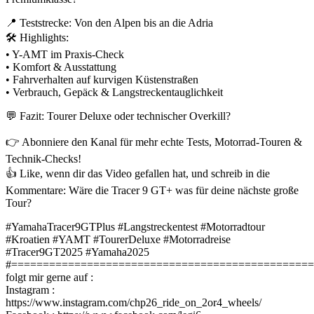
📍 Teststrecke: Von den Alpen bis an die Adria
🛠️ Highlights:
• Y-AMT im Praxis-Check
• Komfort & Ausstattung
• Fahrverhalten auf kurvigen Küstenstraßen
• Verbrauch, Gepäck & Langstreckentauglichkeit
💬 Fazit: Tourer Deluxe oder technischer Overkill?
👉 Abonniere den Kanal für mehr echte Tests, Motorrad-Touren &
Technik-Checks!
👍 Like, wenn dir das Video gefallen hat, und schreib in die
Kommentare: Wäre die Tracer 9 GT+ was für deine nächste große
Tour?
#YamahaTracer9GTPlus #Langstreckentest #Motorradtour
#Kroatien #YAMT #TourerDeluxe #Motorradreise
#Tracer9GT2025 #Yamaha2025
#================================================
folgt mir gerne auf :
Instagram :
https://www.instagram.com/chp26_ride_on_2or4_wheels/