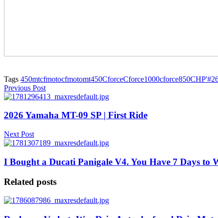
Tags
450mt
cfmoto
cfmotomt450
Cforce
Cforce1000
cforce850
CHP'#2
Previous Post
2026 Yamaha MT-09 SP | First Ride
Next Post
I Bought a Ducati Panigale V4. You Have 7 Days to W
Related posts