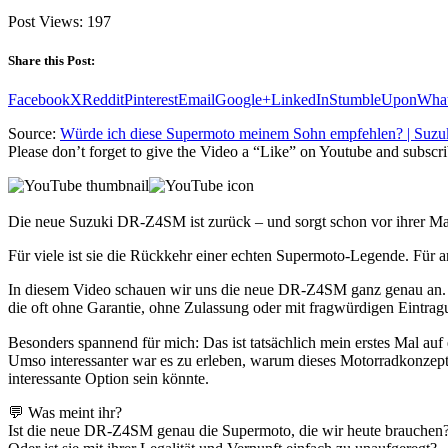
Post Views:
197
Share this Post:
Facebook
X
Reddit
Pinterest
Email
Google+
LinkedIn
StumbleUpon
Wha
Source:
Würde ich diese Supermoto meinem Sohn empfehlen? | Su
Please don’t forget to give the Video a “Like” on Youtube and subscri
Die neue Suzuki DR-Z4SM ist zurück – und sorgt schon vor ihrer Ma
Für viele ist sie die Rückkehr einer echten Supermoto-Legende. Für an
In diesem Video schauen wir uns die neue DR-Z4SM ganz genau an. Wi
die oft ohne Garantie, ohne Zulassung oder mit fragwürdigen Eintra
Besonders spannend für mich: Das ist tatsächlich mein erstes Mal auf
Umso interessanter war es zu erleben, warum dieses Motorradkonzept 
interessante Option sein könnte.
💬 Was meint ihr?
Ist die neue DR-Z4SM genau die Supermoto, die wir heute brauchen