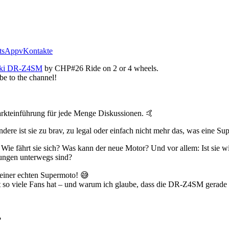
tsApp
vKontakte
zuki DR-Z4SM
by CHP#26 Ride on 2 or 4 wheels.
be to the channel!
rkteinführung für jede Menge Diskussionen. 🤙
dere ist sie zu brav, zu legal oder einfach nicht mehr das, was eine S
e fährt sie sich? Was kann der neue Motor? Und vor allem: Ist sie wi
gungen unterwegs sind?
 einer echten Supermoto! 😅
so viele Fans hat – und warum ich glaube, dass die DR-Z4SM gerade fü
?