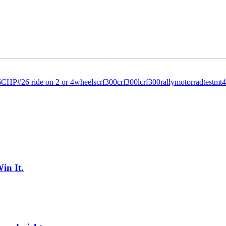
6
CHP#26 ride on 2 or 4wheels
crf300
crf300l
crf300rally
motorradtest
mt4
in It.