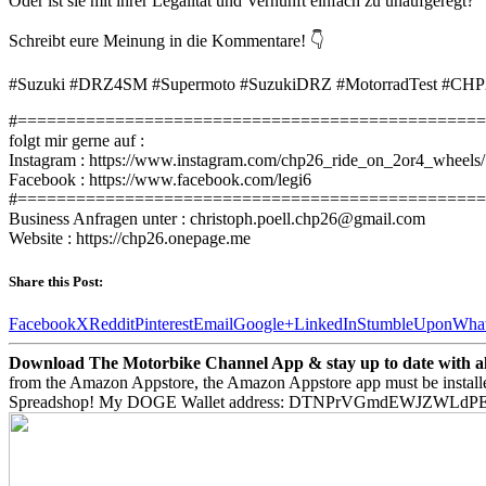
Oder ist sie mit ihrer Legalität und Vernunft einfach zu unaufgeregt?
Schreibt eure Meinung in die Kommentare! 👇
#Suzuki #DRZ4SM #Supermoto #SuzukiDRZ #MotorradTest #CHP2
#================================================
folgt mir gerne auf :
Instagram : https://www.instagram.com/chp26_ride_on_2or4_wheels/
Facebook : https://www.facebook.com/legi6
#================================================
Business Anfragen unter : christoph.poell.chp26@gmail.com
Website : https://chp26.onepage.me
Share this Post:
Facebook
X
Reddit
Pinterest
Email
Google+
LinkedIn
StumbleUpon
Wha
Download The Motorbike Channel App & stay up to date with all 
from the Amazon Appstore, the Amazon Appstore app must be install
Spreadshop! My DOGE Wallet address: DTNPrVGmdEWJZWLd