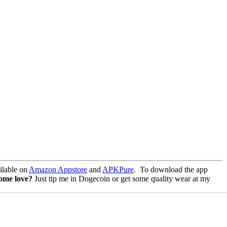
lable on
Amazon Appstore
and
APKPure
.
To download the app
some love?
Just tip me in Dogecoin or get some quality wear at my