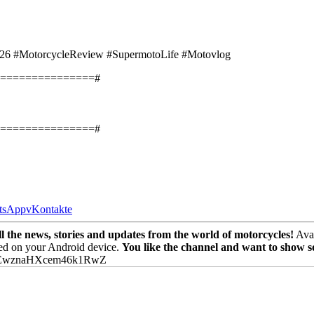
6 #MotorcycleReview #SupermotoLife #Motovlog
===============#
===============#
tsApp
vKontakte
the news, stories and updates from the world of motorcycles!
Avai
ed on your Android device.
You like the channel and want to show 
PEwznaHXcem46k1RwZ