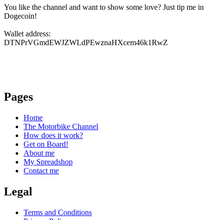
You like the channel and want to show some love? Just tip me in
Dogecoin!
Wallet address:
DTNPrVGmdEWJZWLdPEwznaHXcem46k1RwZ
Pages
Home
The Motorbike Channel
How does it work?
Get on Board!
About me
My Spreadshop
Contact me
Legal
Terms and Conditions