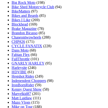
Big Rock Moto
(198)
Bike Shed Motorcycle Club
(94)
BikeMatters
(97)
Bikes and Beards
(85)
Bikes I Like
(269)
Blockhead
(169)
Brake Magazine
(78)
Brandon Bicasso
(85)
Chaseontwowheels
(288)
CHP#26
(171)
CYCLE FANATIX
(228)
Dans Moto
(68)
Fabian Flex
(66)
FullThrottle
(101)
GNARLY HARLEY
(95)
Harleysite
(246)
HDVIBE
(61)
Hegshot Rides
(249)
Independent Choppers
(98)
IronBornRider
(59)
Kenny Quest Show
(58)
Marvelkid87
(201)
Matt Laidlaw
(111)
Mazo Vlogs
(115)
Mike on Tour
(188)