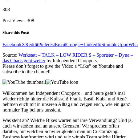
308
Post Views:
308
Share this Post:
Facebook
X
Reddit
Pinterest
Email
Google+
LinkedIn
StumbleUpon
Wha
Source:
Werkstatt – TALK – LOW RIDER S – Sportster – Dyna –
das Chaos geht weiter
by Independent Choppers.
Please don’t forget to give the Video a “Like” on Youtube and
subscribe to the channel!
Willkommen bei Independent Choppers – und heute geht’s mal
wieder richtig hinter die Kulissen! Frank, Basti, Kuba und René
nehmen euch mit in unseren Alltag und zeigen euch, wie ein ganz
normaler Tag bei uns aussieht.
Was steht an? Welche Bikes warten auf ihre Verwandlung? Und ja,
auch wir stoßen mal an unsere Grenzen! Wir sprechen offen
darüber, mit welchen Schwierigkeiten man im Customizing-
Business konfrontiert wird und wie wir als Team solche Hürden