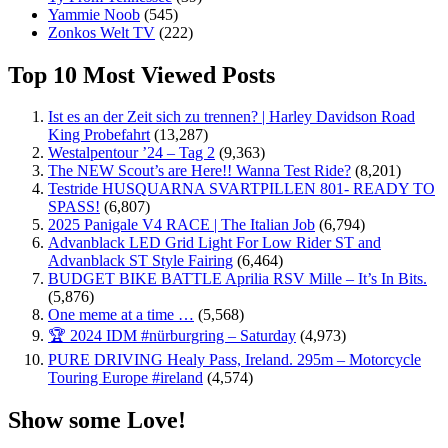
Yammie Noob
(545)
Zonkos Welt TV
(222)
Top 10 Most Viewed Posts
Ist es an der Zeit sich zu trennen? | Harley Davidson Road
King Probefahrt
(13,287)
Westalpentour ’24 – Tag 2
(9,363)
The NEW Scout’s are Here!! Wanna Test Ride?
(8,201)
Testride HUSQUARNA SVARTPILLEN 801- READY TO
SPASS!
(6,807)
2025 Panigale V4 RACE | The Italian Job
(6,794)
Advanblack LED Grid Light For Low Rider ST and
Advanblack ST Style Fairing
(6,464)
BUDGET BIKE BATTLE Aprilia RSV Mille – It’s In Bits.
(5,876)
One meme at a time …
(5,568)
🏆 2024 IDM #nürburgring – Saturday
(4,973)
PURE DRIVING Healy Pass, Ireland. 295m – Motorcycle
Touring Europe #ireland
(4,574)
Show some Love!