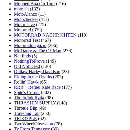
Mopped Bua On Tour
(216)
moto.ch
(132)
MotoAlanzo
(11)
Motochecker
(411)
Motor Live
(275)
Motorrad
(379)
MOTORRAD NACHRICHTEN
(118)
Motorrad Test
(467)
Motorradmagazin
(296)
Mr Darcy & The Ol' Man
(236)
Net finds
(5)
NothingToProve
(149)
Old Not Dead
(130)
Outlaw Harley-Davidson
(28)
Riding in the Ozarks
(203)
Rollin' Hawk
(65)
RRR – Refuel Ride Race
(177)
Spite's Corner
(202)
The Infinit Ryda
(98)
THRASHIN SUPPLY
(148)
Throttle Blip
(49)
Traveling Tall
(250)
TRI333PLE
(62)
TwoWheelObsession
(78)
Ty From Tennessee
(39)