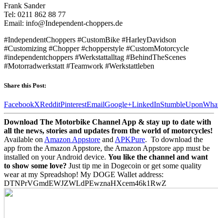
Frank Sander
Tel: 0211 862 88 77
Email: info@Independent-choppers.de
#IndependentChoppers #CustomBike #HarleyDavidson
#Customizing #Chopper #chopperstyle #CustomMotorcycle
#independentchoppers #Werkstattalltag #BehindTheScenes
#Motorradwerkstatt #Teamwork #Werkstattleben
Share this Post:
Facebook
X
Reddit
Pinterest
Email
Google+
LinkedIn
StumbleUpon
Wha
Download The Motorbike Channel App & stay up to date with
all the news, stories and updates from the world of motorcycles!
Available on
Amazon Appstore
and
APKPure
.
To download the
app from the Amazon Appstore, the Amazon Appstore app must be
installed on your Android device.
You like the channel and want
to show some love?
Just tip me in Dogecoin or get some quality
wear at my Spreadshop! My DOGE Wallet address:
DTNPrVGmdEWJZWLdPEwznaHXcem46k1RwZ