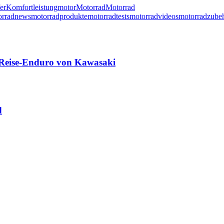
er
Komfort
leistung
motor
Motorrad
Motorrad
orradnews
motorradprodukte
motorradtests
motorradvideos
motorradzube
 Reise-Enduro von Kawasaki
d