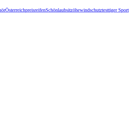
hör
Österreich
preis
reifen
Schönlaub
sitzöhewindschutz
test
tiger Sport