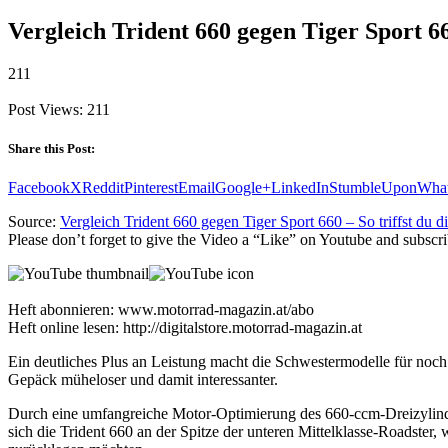
Vergleich Trident 660 gegen Tiger Sport 660
211
Post Views:
211
Share this Post:
Facebook
X
Reddit
Pinterest
Email
Google+
LinkedIn
StumbleUpon
Wha
Source:
Vergleich Trident 660 gegen Tiger Sport 660 – So triffst du d
Please don’t forget to give the Video a “Like” on Youtube and subscri
Heft abonnieren: www.motorrad-magazin.at/abo
Heft online lesen: http://digitalstore.motorrad-magazin.at
Ein deutliches Plus an Leistung macht die Schwestermodelle für noch 
Gepäck müheloser und damit interessanter.
Durch eine umfangreiche Motor-Optimierung des 660-ccm-Dreizylinde
sich die Trident 660 an der Spitze der unteren Mittelklasse-Roadster,