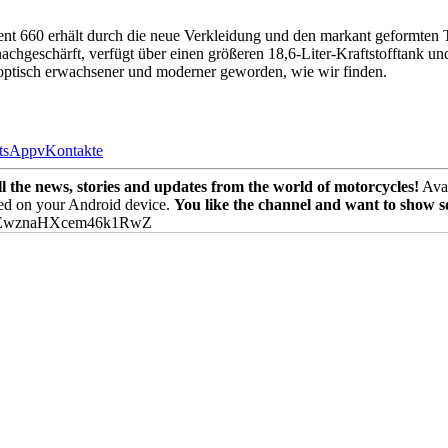
ent 660 erhält durch die neue Verkleidung und den markant geformten T
 nachgeschärft, verfügt über einen größeren 18,6-Liter-Kraftstofftank
e optisch erwachsener und moderner geworden, wie wir finden.
tsApp
vKontakte
the news, stories and updates from the world of motorcycles!
Avai
ed on your Android device.
You like the channel and want to show 
PEwznaHXcem46k1RwZ