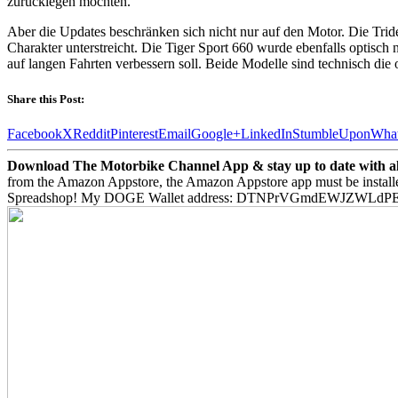
zurücklegen möchten.
Aber die Updates beschränken sich nicht nur auf den Motor. Die Trid
Charakter unterstreicht. Die Tiger Sport 660 wurde ebenfalls optisch
auf langen Fahrten verbessern soll. Beide Modelle sind technisch di
Share this Post:
Facebook
X
Reddit
Pinterest
Email
Google+
LinkedIn
StumbleUpon
Wha
Download The Motorbike Channel App & stay up to date with all 
from the Amazon Appstore, the Amazon Appstore app must be install
Spreadshop! My DOGE Wallet address: DTNPrVGmdEWJZWLd