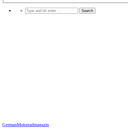
German
Motorradmagazin