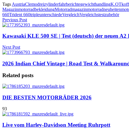
Tags
Austria
Clemo
dreizylinder
fahrberichte
gewicht
handling
K.OT
koff
Magazin
motorradbekleidung
Motorradmagazin
motorradneuheiten
mot
660
Trident 660
triple
unterschiede
Vergleich
Vergleichstest
zubehör
Previous Post
Kawasaki KLE 500 SE | Test (deutsch) der neuen A2
Next Post
2026 Indian Chief Vintage | Road Test & Walkaroun
Related posts
DIE BESTEN MOTORRÄDER 2026
93
Live vom Harley-Davidson Meeting Ruhrpott