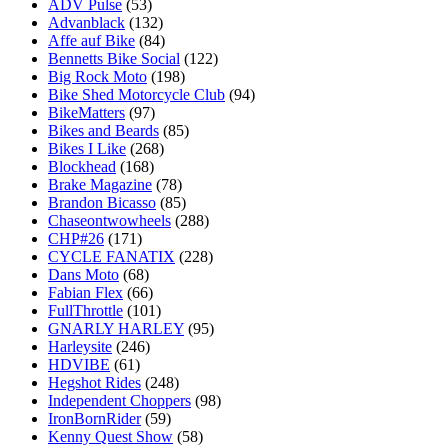
ADV Pulse
(53)
Advanblack
(132)
Affe auf Bike
(84)
Bennetts Bike Social
(122)
Big Rock Moto
(198)
Bike Shed Motorcycle Club
(94)
BikeMatters
(97)
Bikes and Beards
(85)
Bikes I Like
(268)
Blockhead
(168)
Brake Magazine
(78)
Brandon Bicasso
(85)
Chaseontwowheels
(288)
CHP#26
(171)
CYCLE FANATIX
(228)
Dans Moto
(68)
Fabian Flex
(66)
FullThrottle
(101)
GNARLY HARLEY
(95)
Harleysite
(246)
HDVIBE
(61)
Hegshot Rides
(248)
Independent Choppers
(98)
IronBornRider
(59)
Kenny Quest Show
(58)