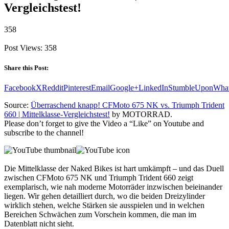
Vergleichstest!
358
Post Views:
358
Share this Post:
Facebook
X
Reddit
Pinterest
Email
Google+
LinkedIn
StumbleUpon
Wha
Source:
Überraschend knapp! CFMoto 675 NK vs. Triumph Trident
660 | Mittelklasse-Vergleichstest!
by MOTORRAD.
Please don’t forget to give the Video a “Like” on Youtube and
subscribe to the channel!
Die Mittelklasse der Naked Bikes ist hart umkämpft – und das Duell
zwischen CFMoto 675 NK und Triumph Trident 660 zeigt
exemplarisch, wie nah moderne Motorräder inzwischen beieinander
liegen. Wir gehen detailliert durch, wo die beiden Dreizylinder
wirklich stehen, welche Stärken sie ausspielen und in welchen
Bereichen Schwächen zum Vorschein kommen, die man im
Datenblatt nicht sieht.