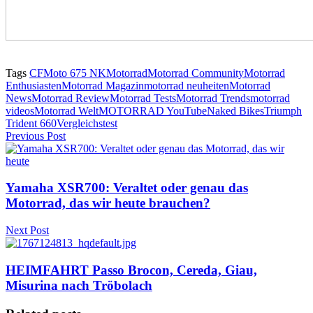
Tags
CFMoto 675 NK
Motorrad
Motorrad Community
Motorrad
Enthusiasten
Motorrad Magazin
motorrad neuheiten
Motorrad
News
Motorrad Review
Motorrad Tests
Motorrad Trends
motorrad
videos
Motorrad Welt
MOTORRAD YouTube
Naked Bikes
Triumph
Trident 660
Vergleichstest
Previous Post
Yamaha XSR700: Veraltet oder genau das
Motorrad, das wir heute brauchen?
Next Post
HEIMFAHRT Passo Brocon, Cereda, Giau,
Misurina nach Tröbolach