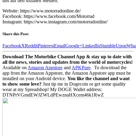
uns auf den sozialen Medien.
Website: https://www.motorradonline.de/
Facebook: https://www.facebook.com/Motorrad
Instagram: https://www.instagram.com/motorradonline/
Share this Post:
Facebook
X
Reddit
Pinterest
Email
Google+
LinkedIn
StumbleUpon
Wha
Download The Motorbike Channel App & stay up to date with
all the news, stories and updates from the world of motorcycles!
Available on
Amazon Appstore
and
APKPure
.
To download the
app from the Amazon Appstore, the Amazon Appstore app must be
installed on your Android device.
You like the channel and want
to show some love?
Just tip me in Dogecoin or get some quality
wear at my Spreadshop! My DOGE Wallet address:
DTNPrVGmdEWJZWLdPEwznaHXcem46k1RwZ