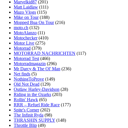
Marvelkid87
(201)
Matt Laidlaw
(111)
Mazo Vlogs
(115)
Mike on Tour
(188)
Mopped Bua On Tour
(216)
moto.ch
(132)
MotoAlanzo
(11)
Motochecker
(410)
Motor Live
(275)
Motorrad
(379)
MOTORRAD NACHRICHTEN
(117)
Motorrad Test
(466)
Motorradmagazin
(296)
Mr Darcy & The Ol' Man
(236)
Net finds
(5)
NothingToProve
(149)
Old Not Dead
(129)
Outlaw Harley-Davidson
(28)
Riding in the Ozarks
(203)
Rollin' Hawk
(65)
RRR – Refuel Ride Race
(177)
Spite's Corner
(202)
The Infinit Ryda
(98)
THRASHIN SUPPLY
(148)
Throttle Blip
(49)