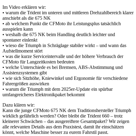
Im Video erklären wir:
• warum die Trident im unteren und mittleren Drehzahlbereich klarer
anschiebt als die 675 NK
• ab welchem Punkt die CFMoto ihr Leistungsplus tatsächlich
ausspielen kann
• weshalb die 675 NK beim Handling deutlich leichter und
spontaner einlenkt
• wieso die Triumph in Schräglage stabiler wirkt – und wann das
Aufstellmoment stört
• was die kurze Serviceintervalle und der höhere Verbrauch der
CFMoto für Langzeitkosten bedeuten
• welche Unterschiede es bei Bremsen, ABS-Abstimmung und
Assistenzsystemen gibt
• wie sich Sitzhöhe, Kniewinkel und Ergonomie für verschiedene
Fahrergrößen auswirken
• warum die Triumph mit dem 2025er-Update ein spürbar
umfangreicheres Elektronikpaket bekommt
Dazu klären wir:
Kann die junge CFMoto 675 NK dem Traditionshersteller Triumph
wirklich gefährlich werden? Oder bleibt die Trident 660 – trotz
kleinerer Schwächen – das ausgereiftere Gesamtpaket? Wir zeigen
alle relevanten Details aus dem Praxistest, damit ihr einschätzen
könnt, welche Maschine besser zu eurem Fahrstil passt.