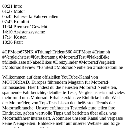
00:21 Intro
01:27 Motor
05:45 Fahrwerk/ Fahrverhalten
07:45 Komfort
11:34 Bremsen/ Gewicht
14:10 Assistenzsysteme
17:14 Kosten
18:36 Fazit
#CFMoto675NK #TriumphTrident660 #CFMoto #Triumph
#Vergleichstest #Kaufberatung #MotorradTest #NakedBike
#Mittelklasse #NakedBikes #Dreizylinder #MotorradVergleich
#MotorradReview #Fahrtest #MotorradNeuheiten #motorradonline
Willkommen auf dem offiziellen YouTube-Kanal von
MOTORRAD, Europas führendem Magazin für Motorrad-
Enthusiasten! Hier findest du die neuesten Motorrad-Neuheiten,
spannende Fahrberichte, detaillierte Tests, Vergleichstests und vieles
mehr rund ums Motorrad. Erhalte exklusive Einblicke in die Welt
der Motorräder, von Top-Tests bis zu den heißesten Trends der
Motorradbranche. Unsere erfahrenen Testredakteure teilen ihre
Eindrücke, geben wertvolle Tipps und berichten über alles, was
Motorradfahrer interessiert. Abonniere unseren Kanal und verpasse
keine Neuigkeiten! Entdecke mehr auf unserer Website und folge