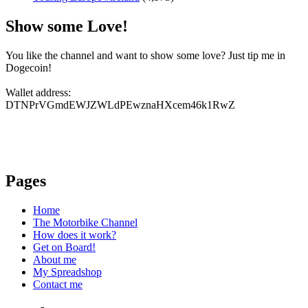
Show some Love!
You like the channel and want to show some love? Just tip me in
Dogecoin!
Wallet address:
DTNPrVGmdEWJZWLdPEwznaHXcem46k1RwZ
Pages
Home
The Motorbike Channel
How does it work?
Get on Board!
About me
My Spreadshop
Contact me