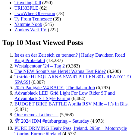
Traveling Tall
(250)
TRI333PLE
(62)
TwoWheelObsession
(78)
Ty From Tennessee
(39)
Yammie Noob
(545)
Zonkos Welt TV
(222)
Top 10 Most Viewed Posts
Ist es an der Zeit sich zu trennen? | Harley Davidson Road
King Probefahrt
(13,287)
Westalpentour ’24 – Tag 2
(9,363)
The NEW Scout’s are Here!! Wanna Test Ride?
(8,200)
Testride HUSQUARNA SVARTPILLEN 801- READY TO
SPASS!
(6,807)
2025 Panigale V4 RACE | The Italian Job
(6,793)
Advanblack LED Grid Light For Low Rider ST and
Advanblack ST Style Fairing
(6,464)
BUDGET BIKE BATTLE Aprilia RSV Mille – It’s In Bits.
(5,871)
One meme at a time …
(5,568)
🏆 2024 IDM #nürburgring – Saturday
(4,973)
PURE DRIVING Healy Pass, Ireland. 295m – Motorcycle
Touring Europe #ireland
(4,573)