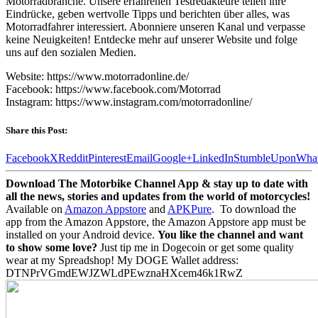
Motorradbranche. Unsere erfahrenen Testredakteure teilen ihre
Eindrücke, geben wertvolle Tipps und berichten über alles, was
Motorradfahrer interessiert. Abonniere unseren Kanal und verpasse
keine Neuigkeiten! Entdecke mehr auf unserer Website und folge
uns auf den sozialen Medien.
Website: https://www.motorradonline.de/
Facebook: https://www.facebook.com/Motorrad
Instagram: https://www.instagram.com/motorradonline/
Share this Post:
Facebook
X
Reddit
Pinterest
Email
Google+
LinkedIn
StumbleUpon
Wha
Download The Motorbike Channel App & stay up to date with
all the news, stories and updates from the world of motorcycles!
Available on
Amazon Appstore
and
APKPure
.
To download the
app from the Amazon Appstore, the Amazon Appstore app must be
installed on your Android device.
You like the channel and want
to show some love?
Just tip me in Dogecoin or get some quality
wear at my Spreadshop! My DOGE Wallet address:
DTNPrVGmdEWJZWLdPEwznaHXcem46k1RwZ