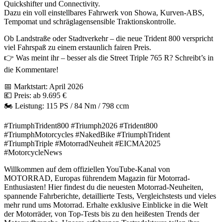
Quickshifter und Connectivity.
Dazu ein voll einstellbares Fahrwerk von Showa, Kurven-ABS,
Tempomat und schräglagensensible Traktionskontrolle.
Ob Landstraße oder Stadtverkehr – die neue Trident 800 verspricht
viel Fahrspaß zu einem erstaunlich fairen Preis.
👉 Was meint ihr – besser als die Street Triple 765 R? Schreibt’s in
die Kommentare!
📅 Marktstart: April 2026
💶 Preis: ab 9.695 €
🏍️ Leistung: 115 PS / 84 Nm / 798 ccm
#TriumphTrident800 #Triumph2026 #Trident800
#TriumphMotorcycles #NakedBike #TriumphTrident
#TriumphTriple #MotorradNeuheit #EICMA2025
#MotorcycleNews
Willkommen auf dem offiziellen YouTube-Kanal von
MOTORRAD, Europas führendem Magazin für Motorrad-
Enthusiasten! Hier findest du die neuesten Motorrad-Neuheiten,
spannende Fahrberichte, detaillierte Tests, Vergleichstests und vieles
mehr rund ums Motorrad. Erhalte exklusive Einblicke in die Welt
der Motorräder, von Top-Tests bis zu den heißesten Trends der