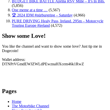
BUDGET BIKE BATTLE Aprilia RSV Mille – It’s In Bits.
(5,856)
One meme at a time …
(5,567)
🏆 2024 IDM #nürburgring – Saturday
(4,966)
PURE DRIVING Healy Pass, Ireland. 295m – Motorcycle
Touring Europe #ireland
(4,572)
Show some Love!
You like the channel and want to show some love? Just tip me in
Dogecoin!
Wallet address:
DTNPrVGmdEWJZWLdPEwznaHXcem46k1RwZ
Pages
Home
The Motorbike Channel