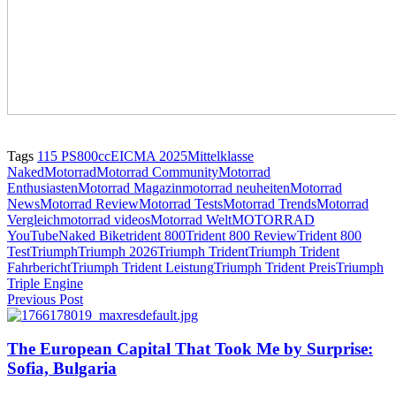
Tags
115 PS
800cc
EICMA 2025
Mittelklasse
Naked
Motorrad
Motorrad Community
Motorrad
Enthusiasten
Motorrad Magazin
motorrad neuheiten
Motorrad
News
Motorrad Review
Motorrad Tests
Motorrad Trends
Motorrad
Vergleich
motorrad videos
Motorrad Welt
MOTORRAD
YouTube
Naked Bike
trident 800
Trident 800 Review
Trident 800
Test
Triumph
Triumph 2026
Triumph Trident
Triumph Trident
Fahrbericht
Triumph Trident Leistung
Triumph Trident Preis
Triumph
Triple Engine
Previous Post
The European Capital That Took Me by Surprise:
Sofia, Bulgaria