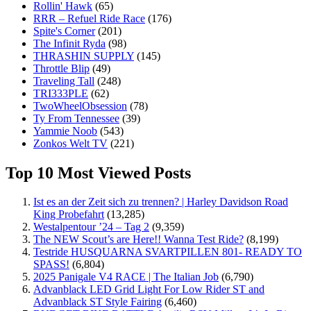
Rollin' Hawk
(65)
RRR – Refuel Ride Race
(176)
Spite's Corner
(201)
The Infinit Ryda
(98)
THRASHIN SUPPLY
(145)
Throttle Blip
(49)
Traveling Tall
(248)
TRI333PLE
(62)
TwoWheelObsession
(78)
Ty From Tennessee
(39)
Yammie Noob
(543)
Zonkos Welt TV
(221)
Top 10 Most Viewed Posts
Ist es an der Zeit sich zu trennen? | Harley Davidson Road
King Probefahrt
(13,285)
Westalpentour ’24 – Tag 2
(9,359)
The NEW Scout’s are Here!! Wanna Test Ride?
(8,199)
Testride HUSQUARNA SVARTPILLEN 801- READY TO
SPASS!
(6,804)
2025 Panigale V4 RACE | The Italian Job
(6,790)
Advanblack LED Grid Light For Low Rider ST and
Advanblack ST Style Fairing
(6,460)