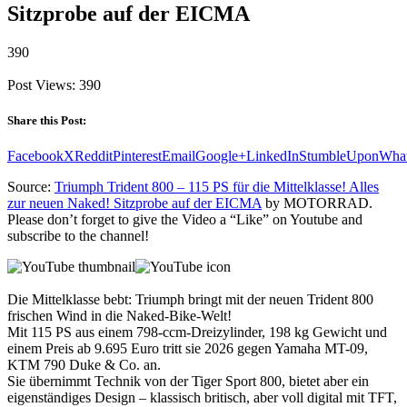
Sitzprobe auf der EICMA
390
Post Views:
390
Share this Post:
Facebook
X
Reddit
Pinterest
Email
Google+
LinkedIn
StumbleUpon
Wha
Source:
Triumph Trident 800 – 115 PS für die Mittelklasse! Alles
zur neuen Naked! Sitzprobe auf der EICMA
by MOTORRAD.
Please don’t forget to give the Video a “Like” on Youtube and
subscribe to the channel!
Die Mittelklasse bebt: Triumph bringt mit der neuen Trident 800
frischen Wind in die Naked-Bike-Welt!
Mit 115 PS aus einem 798-ccm-Dreizylinder, 198 kg Gewicht und
einem Preis ab 9.695 Euro tritt sie 2026 gegen Yamaha MT-09,
KTM 790 Duke & Co. an.
Sie übernimmt Technik von der Tiger Sport 800, bietet aber ein
eigenständiges Design – klassisch britisch, aber voll digital mit TFT,