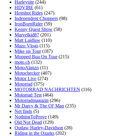
Harleysite
(244)
HDVIBE
(61)
Hegshot Rides
(247)
Independent Choppers
(98)
IronBornRider
(59)
Kenny Quest Show
(58)
Marvelkid87
(201)
Matt Laidlaw
(110)
Mazo Vlogs
(115)
Mike on Tour
(187)
Mopped Bua On Tour
(215)
moto.ch
(132)
MotoAlanzo
(11)
Motochecker
(407)
Motor Live
(274)
Motorrad
(375)
MOTORRAD NACHRICHTEN
(116)
Motorrad Test
(464)
Motorradmagazin
(296)
Mr Darcy & The Ol' Man
(235)
Net finds
(5)
NothingToProve
(149)
Old Not Dead
(129)
Outlaw Harley-Davidson
(28)
Riding in the Ozarks
(202)