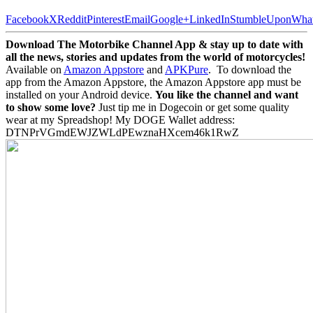
Facebook
X
Reddit
Pinterest
Email
Google+
LinkedIn
StumbleUpon
Wha
Download The Motorbike Channel App & stay up to date with
all the news, stories and updates from the world of motorcycles!
Available on
Amazon Appstore
and
APKPure
.
To download the
app from the Amazon Appstore, the Amazon Appstore app must be
installed on your Android device.
You like the channel and want
to show some love?
Just tip me in Dogecoin or get some quality
wear at my Spreadshop! My DOGE Wallet address:
DTNPrVGmdEWJZWLdPEwznaHXcem46k1RwZ