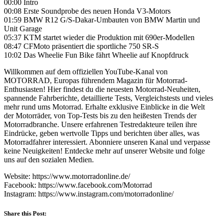
00:00 Intro
00:08 Erste Soundprobe des neuen Honda V3-Motors
01:59 BMW R12 G/S-Dakar-Umbauten von BMW Martin und
Unit Garage
05:37 KTM startet wieder die Produktion mit 690er-Modellen
08:47 CFMoto präsentiert die sportliche 750 SR-S
10:02 Das Wheelie Fun Bike fährt Wheelie auf Knopfdruck
Willkommen auf dem offiziellen YouTube-Kanal von
MOTORRAD, Europas führendem Magazin für Motorrad-
Enthusiasten! Hier findest du die neuesten Motorrad-Neuheiten,
spannende Fahrberichte, detaillierte Tests, Vergleichstests und vieles
mehr rund ums Motorrad. Erhalte exklusive Einblicke in die Welt
der Motorräder, von Top-Tests bis zu den heißesten Trends der
Motorradbranche. Unsere erfahrenen Testredakteure teilen ihre
Eindrücke, geben wertvolle Tipps und berichten über alles, was
Motorradfahrer interessiert. Abonniere unseren Kanal und verpasse
keine Neuigkeiten! Entdecke mehr auf unserer Website und folge
uns auf den sozialen Medien.
Website: https://www.motorradonline.de/
Facebook: https://www.facebook.com/Motorrad
Instagram: https://www.instagram.com/motorradonline/
Share this Post: