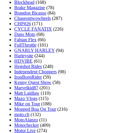
Blockhead
(168)
Brake Magazine
(78)
Brandon Bicasso
(84)
Chaseontwowheels
(287)
CHP#26
(171)
CYCLE FANATIX
(226)
Dans Moto
(68)
Fabian Flex
(66)
FullThrottle
(101)
GNARLY HARLEY
(94)
Harleysite
(244)
HDVIBE
(61)
Hegshot Rides
(248)
Independent Choppers
(98)
IronBornRider
(59)
Kenny Quest Show
(58)
Marvelkid87
(201)
Matt Laidlaw
(110)
Mazo Vlogs
(115)
Mike on Tour
(188)
Mopped Bua On Tour
(216)
moto.ch
(132)
MotoAlanzo
(11)
Motochecker
(409)
Motor Live
(274)