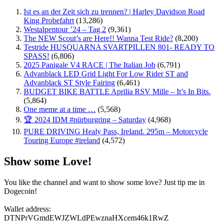
Ist es an der Zeit sich zu trennen? | Harley Davidson Road
King Probefahrt
(13,286)
Westalpentour ’24 – Tag 2
(9,361)
The NEW Scout’s are Here!! Wanna Test Ride?
(8,200)
Testride HUSQUARNA SVARTPILLEN 801- READY TO
SPASS!
(6,806)
2025 Panigale V4 RACE | The Italian Job
(6,791)
Advanblack LED Grid Light For Low Rider ST and
Advanblack ST Style Fairing
(6,461)
BUDGET BIKE BATTLE Aprilia RSV Mille – It’s In Bits.
(5,864)
One meme at a time …
(5,568)
🏆 2024 IDM #nürburgring – Saturday
(4,968)
PURE DRIVING Healy Pass, Ireland. 295m – Motorcycle
Touring Europe #ireland
(4,572)
Show some Love!
You like the channel and want to show some love? Just tip me in
Dogecoin!
Wallet address:
DTNPrVGmdEWJZWLdPEwznaHXcem46k1RwZ