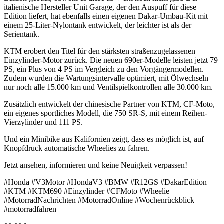
italienische Hersteller Unit Garage, der den Auspuff für diese
Edition liefert, hat ebenfalls einen eigenen Dakar-Umbau-Kit mit
einem 25-Liter-Nylontank entwickelt, der leichter ist als der
Serientank.
KTM erobert den Titel für den stärksten straßenzugelassenen
Einzylinder-Motor zurück. Die neuen 690er-Modelle leisten jetzt 79
PS, ein Plus von 4 PS im Vergleich zu den Vorgängermodellen.
Zudem wurden die Wartungsintervalle optimiert, mit Ölwechseln
nur noch alle 15.000 km und Ventilspielkontrollen alle 30.000 km.
Zusätzlich entwickelt der chinesische Partner von KTM, CF-Moto,
ein eigenes sportliches Modell, die 750 SR-S, mit einem Reihen-
Vierzylinder und 111 PS.
Und ein Minibike aus Kalifornien zeigt, dass es möglich ist, auf
Knopfdruck automatische Wheelies zu fahren.
Jetzt ansehen, informieren und keine Neuigkeit verpassen!
#Honda #V3Motor #HondaV3 #BMW #R12GS #DakarEdition
#KTM #KTM690 #Einzylinder #CFMoto #Wheelie
#MotorradNachrichten #MotorradOnline #Wochenrückblick
#motorradfahren