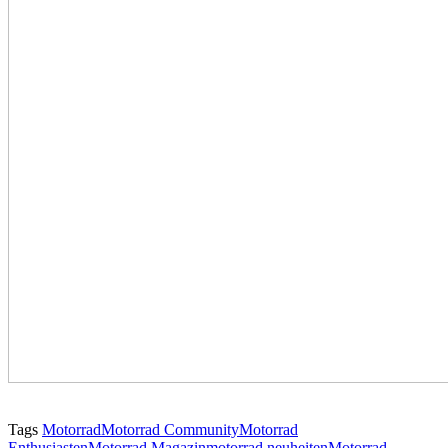
Tags
Motorrad
Motorrad Community
Motorrad
Enthusiasten
Motorrad Magazin
motorrad neuheiten
Motorrad