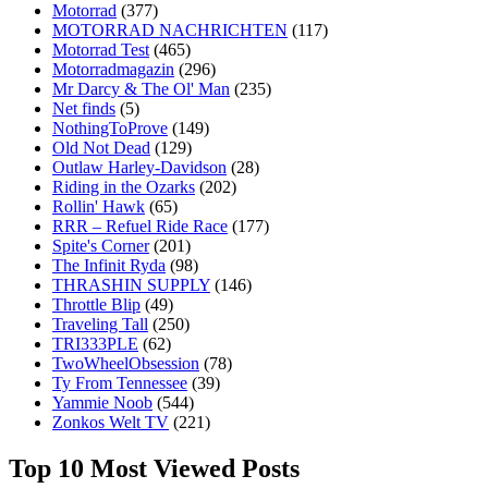
Motorrad
(377)
MOTORRAD NACHRICHTEN
(117)
Motorrad Test
(465)
Motorradmagazin
(296)
Mr Darcy & The Ol' Man
(235)
Net finds
(5)
NothingToProve
(149)
Old Not Dead
(129)
Outlaw Harley-Davidson
(28)
Riding in the Ozarks
(202)
Rollin' Hawk
(65)
RRR – Refuel Ride Race
(177)
Spite's Corner
(201)
The Infinit Ryda
(98)
THRASHIN SUPPLY
(146)
Throttle Blip
(49)
Traveling Tall
(250)
TRI333PLE
(62)
TwoWheelObsession
(78)
Ty From Tennessee
(39)
Yammie Noob
(544)
Zonkos Welt TV
(221)
Top 10 Most Viewed Posts