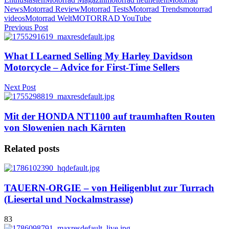
News
Motorrad Review
Motorrad Tests
Motorrad Trends
motorrad
videos
Motorrad Welt
MOTORRAD YouTube
Previous Post
What I Learned Selling My Harley Davidson
Motorcycle – Advice for First-Time Sellers
Next Post
Mit der HONDA NT1100 auf traumhaften Routen
von Slowenien nach Kärnten
Related posts
TAUERN-ORGIE – von Heiligenblut zur Turrach
(Liesertal und Nockalmstrasse)
83