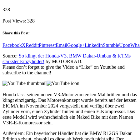
328
Post Views:
328
Share this Post:
Facebook
X
Reddit
Pinterest
Email
Google+
LinkedIn
StumbleUpon
Wha
Source:
So klingt der Honda-V3, BMW Dakar-Umbau & KTMs
stärkster Einzylinder!
by MOTORRAD.
Please don’t forget to give the Video a “Like” on Youtube and
subscribe to the channel!
Honda lässt seinen neuen V3-Motor zum ersten Mal brüllen und das
klingt einzigartig. Das Motorenkonzept wurde bereits auf der letzten
EICMA im November 2024 vorgestellt und verfügt über zwei
Zylinder vorn, einen Zylinder hinten und einen E-Kompressor. Das
erste Modell wird wahrscheinlich ein Naked Bike mit dem Namen
V3R-E-Kompressor sein.
Außerdem: Ein bayerischer Händler hat die BMW R12GS Dakar-
Edition gebaut, obwohl es diese ab Werk noch nicht gibt. Der