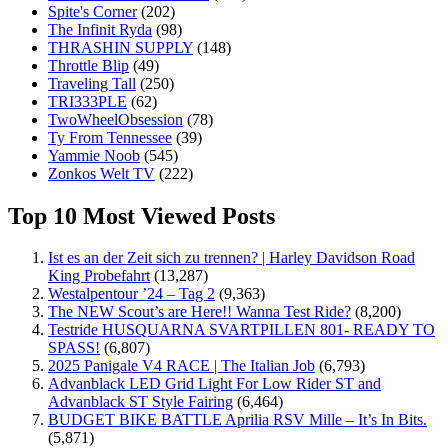
Spite's Corner
(202)
The Infinit Ryda
(98)
THRASHIN SUPPLY
(148)
Throttle Blip
(49)
Traveling Tall
(250)
TRI333PLE
(62)
TwoWheelObsession
(78)
Ty From Tennessee
(39)
Yammie Noob
(545)
Zonkos Welt TV
(222)
Top 10 Most Viewed Posts
Ist es an der Zeit sich zu trennen? | Harley Davidson Road
King Probefahrt
(13,287)
Westalpentour ’24 – Tag 2
(9,363)
The NEW Scout’s are Here!! Wanna Test Ride?
(8,200)
Testride HUSQUARNA SVARTPILLEN 801- READY TO
SPASS!
(6,807)
2025 Panigale V4 RACE | The Italian Job
(6,793)
Advanblack LED Grid Light For Low Rider ST and
Advanblack ST Style Fairing
(6,464)
BUDGET BIKE BATTLE Aprilia RSV Mille – It’s In Bits.
(5,871)