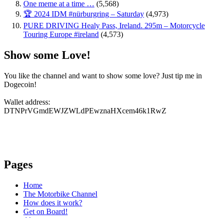
One meme at a time …
(5,568)
🏆 2024 IDM #nürburgring – Saturday
(4,973)
PURE DRIVING Healy Pass, Ireland. 295m – Motorcycle
Touring Europe #ireland
(4,573)
Show some Love!
You like the channel and want to show some love? Just tip me in
Dogecoin!
Wallet address:
DTNPrVGmdEWJZWLdPEwznaHXcem46k1RwZ
Pages
Home
The Motorbike Channel
How does it work?
Get on Board!