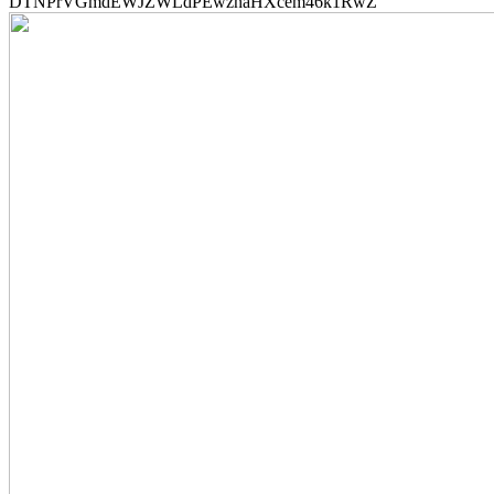
DTNPrVGmdEWJZWLdPEwznaHXcem46k1RwZ