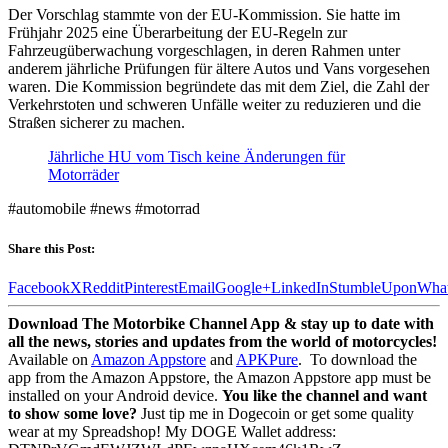
Der Vorschlag stammte von der EU-Kommission. Sie hatte im
Frühjahr 2025 eine Überarbeitung der EU-Regeln zur
Fahrzeugüberwachung vorgeschlagen, in deren Rahmen unter
anderem jährliche Prüfungen für ältere Autos und Vans vorgesehen
waren. Die Kommission begründete das mit dem Ziel, die Zahl der
Verkehrstoten und schweren Unfälle weiter zu reduzieren und die
Straßen sicherer zu machen.
Jährliche HU vom Tisch keine Änderungen für
Motorräder
#automobile #news #motorrad
Share this Post:
Facebook
X
Reddit
Pinterest
Email
Google+
LinkedIn
StumbleUpon
Wha
Download The Motorbike Channel App & stay up to date with
all the news, stories and updates from the world of motorcycles!
Available on
Amazon Appstore
and
APKPure
.
To download the
app from the Amazon Appstore, the Amazon Appstore app must be
installed on your Android device.
You like the channel and want
to show some love?
Just tip me in Dogecoin or get some quality
wear at my Spreadshop! My DOGE Wallet address: