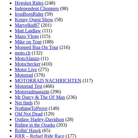
Hegshot Rides
(248)
Independent Choppers
(98)
IronBornRider
(59)
Kenny Quest Show
(58)
Marvelkid87
(201)
Matt Laidlaw
(111)
Mazo Vlogs
(115)
Mike on Tour
(188)
Mopped Bua On Tour
(216)
moto.ch
(132)
MotoAlanzo
(11)
Motochecker
(410)
Motor Live
(275)
Motorrad
(379)
MOTORRAD NACHRICHTEN
(117)
Motorrad Test
(466)
Motorradmagazin
(296)
Mr Darcy & The Ol' Man
(236)
Net finds
(5)
NothingToProve
(149)
Old Not Dead
(129)
Outlaw Harley-Davidson
(28)
Riding in the Ozarks
(203)
Rollin' Hawk
(65)
RRR – Refuel Ride Race
(177)