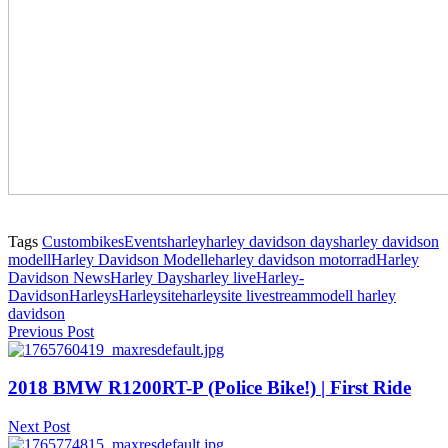
Tags
Custombikes
Events
harley
harley davidson days
harley davidson
modell
Harley Davidson Modelle
harley davidson motorrad
Harley
Davidson News
Harley Days
harley live
Harley-
Davidson
Harleys
Harleysite
harleysite livestream
modell harley
davidson
Previous Post
2018 BMW R1200RT-P (Police Bike!) | First Ride
Next Post