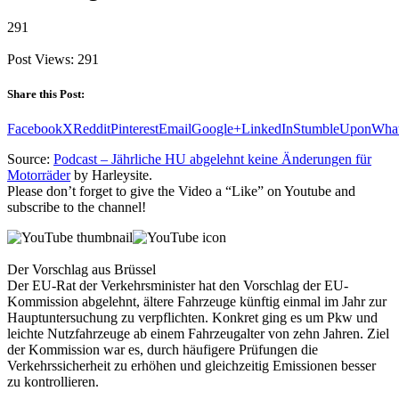
291
Post Views:
291
Share this Post:
Facebook
X
Reddit
Pinterest
Email
Google+
LinkedIn
StumbleUpon
Wha
Source:
Podcast – Jährliche HU abgelehnt keine Änderungen für
Motorräder
by Harleysite.
Please don’t forget to give the Video a “Like” on Youtube and
subscribe to the channel!
Der Vorschlag aus Brüssel
Der EU-Rat der Verkehrsminister hat den Vorschlag der EU-
Kommission abgelehnt, ältere Fahrzeuge künftig einmal im Jahr zur
Hauptuntersuchung zu verpflichten. Konkret ging es um Pkw und
leichte Nutzfahrzeuge ab einem Fahrzeugalter von zehn Jahren. Ziel
der Kommission war es, durch häufigere Prüfungen die
Verkehrssicherheit zu erhöhen und gleichzeitig Emissionen besser
zu kontrollieren.