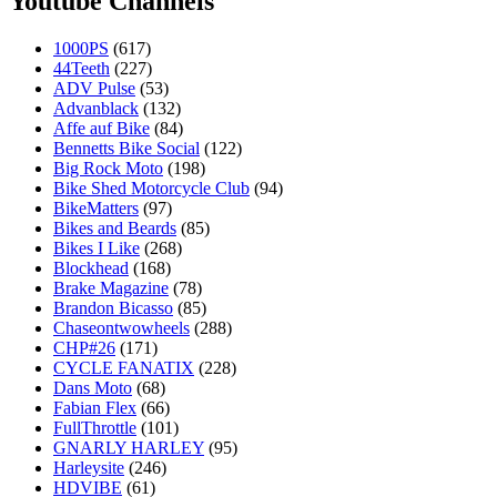
Youtube Channels
1000PS
(617)
44Teeth
(227)
ADV Pulse
(53)
Advanblack
(132)
Affe auf Bike
(84)
Bennetts Bike Social
(122)
Big Rock Moto
(198)
Bike Shed Motorcycle Club
(94)
BikeMatters
(97)
Bikes and Beards
(85)
Bikes I Like
(268)
Blockhead
(168)
Brake Magazine
(78)
Brandon Bicasso
(85)
Chaseontwowheels
(288)
CHP#26
(171)
CYCLE FANATIX
(228)
Dans Moto
(68)
Fabian Flex
(66)
FullThrottle
(101)
GNARLY HARLEY
(95)
Harleysite
(246)
HDVIBE
(61)