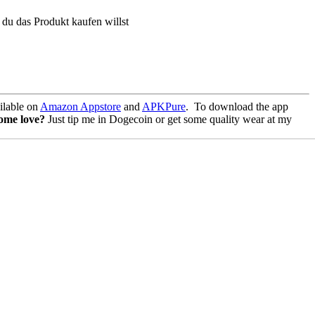
 du das Produkt kaufen willst
lable on
Amazon Appstore
and
APKPure
.
To download the app
some love?
Just tip me in Dogecoin or get some quality wear at my