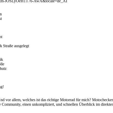
d=dySzm-JOSLyOeH1T76-AwA&locale=de_AT
rn
st
nt
 Straße ausgelegt
ik
lle
hutz
ng!
nd vor allem, welches ist das richtige Motorrad für mich? Motochecker
 Community, einen unkompliziert, und schnellen Überblick im direkte