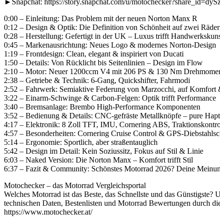
►Snapchat: https://story.snapchat.com/u/motochecker?share_i
0:00 – Einleitung: Das Problem mit der neuen Norton Manx R
0:12 – Design & Optik: Die Definition von Schönheit auf zwei Räde
0:28 – Herstellung: Gefertigt in der UK – Luxus trifft Handwerkskun
0:45 – Markenausrichtung: Neues Logo & modernes Norton-Design
1:19 – Frontdesign: Clean, elegant & inspiriert von Ducati
1:50 – Details: Von Rücklicht bis Seitenlinien – Design im Flow
2:10 – Motor: Neuer 1200ccm V4 mit 206 PS & 130 Nm Drehmome
2:38 – Getriebe & Technik: 6-Gang, Quickshifter, Fahrmodi
2:52 – Fahrwerk: Semiaktive Federung von Marzocchi, auf Komfort &
3:22 – Einarm-Schwinge & Carbon-Felgen: Optik trifft Performance
3:40 – Bremsanlage: Brembo High-Performance Komponenten
3:52 – Bedienung & Details: CNC-gefräste Metallknöpfe – pure Hapt
4:17 – Elektronik: 8 Zoll TFT, IMU, Cornering ABS, Traktionskontro
4:57 – Besonderheiten: Cornering Cruise Control & GPS-Diebstahlsc
5:14 – Ergonomie: Sportlich, aber straßentauglich
5:42 – Design im Detail: Kein Soziussitz, Fokus auf Stil & Linie
6:03 – Naked Version: Die Norton Manx – Komfort trifft Stil
6:37 – Fazit & Community: Schönstes Motorrad 2026? Deine Meinu
Motochecker – das Motorrad Vergleichsportal
Welches Motorrad ist das Beste, das Schnellste und das Günstigste? U
technischen Daten, Bestenlisten und Motorrad Bewertungen durch die
https://www.motochecker.at/