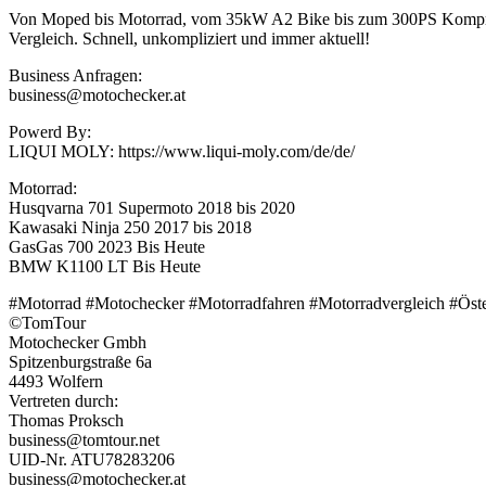
Von Moped bis Motorrad, vom 35kW A2 Bike bis zum 300PS Kompressor,
Vergleich. Schnell, unkompliziert und immer aktuell!
Business Anfragen:
business@motochecker.at
Powerd By:
LIQUI MOLY: https://www.liqui-moly.com/de/de/
Motorrad:
Husqvarna 701 Supermoto 2018 bis 2020
Kawasaki Ninja 250 2017 bis 2018
GasGas 700 2023 Bis Heute
BMW K1100 LT Bis Heute
#Motorrad #Motochecker #Motorradfahren #Motorradvergleich #Öste
©TomTour
Motochecker Gmbh
Spitzenburgstraße 6a
4493 Wolfern
Vertreten durch:
Thomas Proksch
business@tomtour.net
UID-Nr. ATU78283206
business@motochecker.at