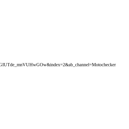
GIUTde_mnVUHwGOw&index=2&ab_channel=Motochecker