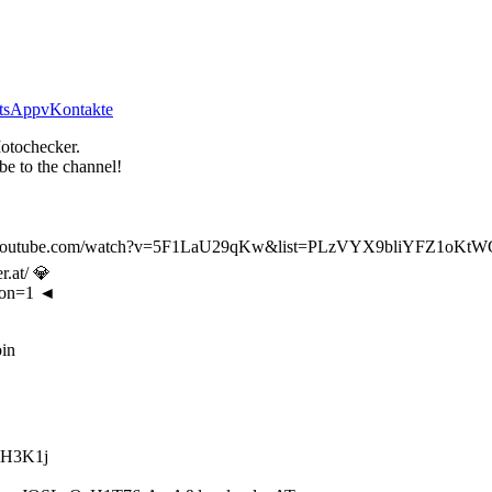
tsApp
vKontakte
tochecker.
be to the channel!
tube.com/watch?v=5F1LaU29qKw&list=PLzVYX9bliYFZ1oKtW
at/ 💎
ion=1 ◄
in
9H3K1j