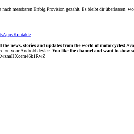
e nach messbaren Erfolg Provision gezahlt. Es bleibt dir überlassen, wo
tsApp
vKontakte
the news, stories and updates from the world of motorcycles!
Avai
ed on your Android device.
You like the channel and want to show 
PEwznaHXcem46k1RwZ