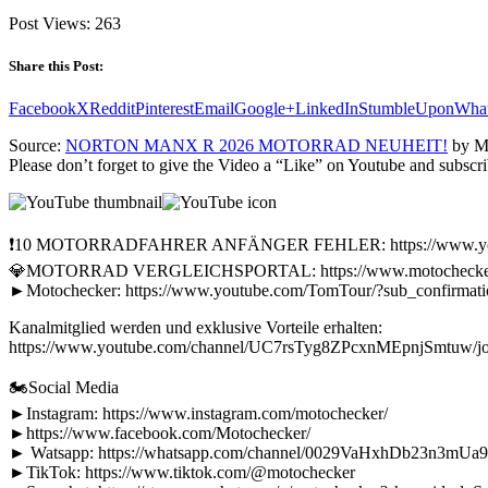
Post Views:
263
Share this Post:
Facebook
X
Reddit
Pinterest
Email
Google+
LinkedIn
StumbleUpon
Wha
Source:
NORTON MANX R 2026 MOTORRAD NEUHEIT!
by Mo
Please don’t forget to give the Video a “Like” on Youtube and subscri
❗10 MOTORRADFAHRER ANFÄNGER FEHLER: https://www.you
💎MOTORRAD VERGLEICHSPORTAL: https://www.motochecker.
►Motochecker: https://www.youtube.com/TomTour/?sub_confirmat
Kanalmitglied werden und exklusive Vorteile erhalten:
https://www.youtube.com/channel/UC7rsTyg8ZPcxnMEpnjSmtuw/jo
🏍Social Media
►Instagram: https://www.instagram.com/motochecker/
►https://www.facebook.com/Motochecker/
► Watsapp: https://whatsapp.com/channel/0029VaHxhDb23n3mUa
►TikTok: https://www.tiktok.com/@motochecker