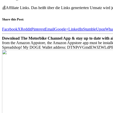
💰Affiliate Links. Das heißt über die Links generierten Umsatz wird j
Share this Post:
Facebook
X
Reddit
Pinterest
Email
Google+
LinkedIn
StumbleUpon
Wha
Download The Motorbike Channel App & stay up to date with all 
from the Amazon Appstore, the Amazon Appstore app must be install
Spreadshop! My DOGE Wallet address: DTNPrVGmdEWJZWLd