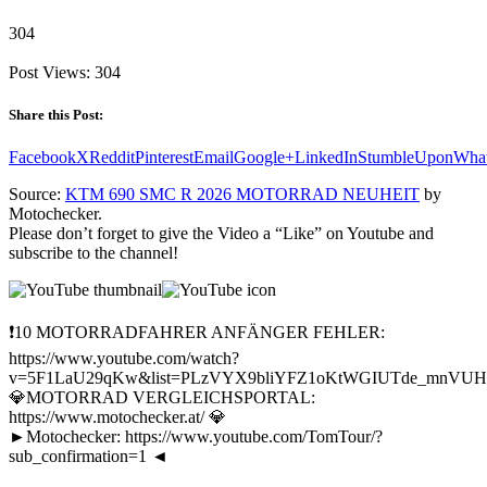
304
Post Views:
304
Share this Post:
Facebook
X
Reddit
Pinterest
Email
Google+
LinkedIn
StumbleUpon
Wha
Source:
KTM 690 SMC R 2026 MOTORRAD NEUHEIT
by
Motochecker.
Please don’t forget to give the Video a “Like” on Youtube and
subscribe to the channel!
❗10 MOTORRADFAHRER ANFÄNGER FEHLER:
https://www.youtube.com/watch?
v=5F1LaU29qKw&list=PLzVYX9bliYFZ1oKtWGIUTde_mnVUHw
💎MOTORRAD VERGLEICHSPORTAL:
https://www.motochecker.at/ 💎
►Motochecker: https://www.youtube.com/TomTour/?
sub_confirmation=1 ◄