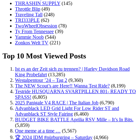
THRASHIN SUPPLY
(145)
Throttle Blip
(49)
Traveling Tall
(248)
TRI333PLE
(62)
TwoWheelObsession
(78)
Ty From Tennessee
(39)
Yammie Noob
(544)
Zonkos Welt TV
(221)
Top 10 Most Viewed Posts
Ist es an der Zeit sich zu trennen? | Harley Davidson Road
King Probefahrt
(13,285)
Westalpentour ’24 – Tag 2
(9,360)
The NEW Scout’s are Here!! Wanna Test Ride?
(8,199)
Testride HUSQUARNA SVARTPILLEN 801- READY TO
SPASS!
(6,805)
2025 Panigale V4 RACE | The Italian Job
(6,790)
Advanblack LED Grid Light For Low Rider ST and
Advanblack ST Style Fairing
(6,460)
BUDGET BIKE BATTLE Aprilia RSV Mille – It’s In Bits.
(5,859)
One meme at a time …
(5,567)
🏆 2024 IDM #nürburgring – Saturday
(4,966)