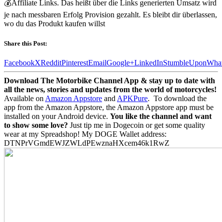
💰Affiliate Links. Das heißt über die Links generierten Umsatz wird
je nach messbaren Erfolg Provision gezahlt. Es bleibt dir überlassen,
wo du das Produkt kaufen willst
Share this Post:
Facebook
X
Reddit
Pinterest
Email
Google+
LinkedIn
StumbleUpon
Wha
Download The Motorbike Channel App & stay up to date with
all the news, stories and updates from the world of motorcycles!
Available on
Amazon Appstore
and
APKPure
.
To download the
app from the Amazon Appstore, the Amazon Appstore app must be
installed on your Android device.
You like the channel and want
to show some love?
Just tip me in Dogecoin or get some quality
wear at my Spreadshop! My DOGE Wallet address:
DTNPrVGmdEWJZWLdPEwznaHXcem46k1RwZ