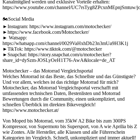
Kanalmitglied werden und exklusive Vorteile erhalten:
https://www.youtube.com/channel/UC7rsTyg8ZPcxnMEpnjSmtuw/jo
🏍Social Media
►Instagram: https://www.instagram.com/motochecker/
►https://www.facebook.com/Motochecker/
► Watsapp:
https://whatsapp.com/channel/0029VaHxhDb23n3mUa9H3K1j
►TikTok: https://www.tiktok.com/@motochecker
►Snapchat: https://story.snapchat.com/u/motochecker?
share_id=dySzm-JOSLyOeH1T76-AwA&locale=de_AT
Motochecker – das Motorrad Vergleichsportal
Welches Motorrad ist das Beste, das Schnellste und das Günstigste?
Und vor allem, welches ist das richtige Motorrad für mich?
Motochecker, das Motorrad Vergleichsportal verschafft mit
umfassenden technischen Daten, Bestenlisten und Motorrad
Bewertungen durch die Community, einen unkompliziert, und
schnellen Überblick im direkten Bikevergleich!
https://www.motochecker.at/
Von Moped bis Motorrad, vom 35kW A2 Bike bis zum 300PS
Kompressor, von Supermoto bis Supersport, von A wie Aprilia bis Z
wie Zontes. Alle Hersteller, alle Klassen und alle Führerschein
Kategorien im Vergleich. Schnell, unkompliziert und immer aktuell!