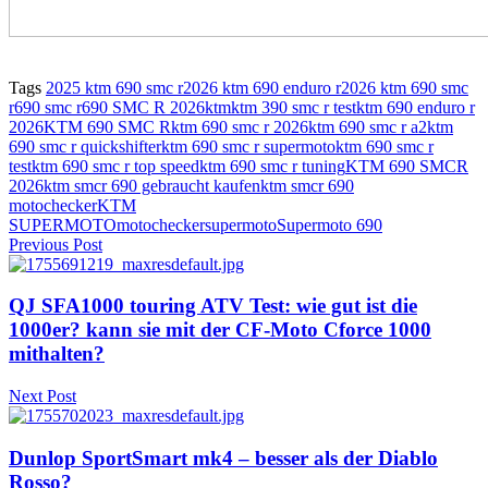
Tags
2025 ktm 690 smc r
2026 ktm 690 enduro r
2026 ktm 690 smc
r
690 smc r
690 SMC R 2026
ktm
ktm 390 smc r test
ktm 690 enduro r
2026
KTM 690 SMC R
ktm 690 smc r 2026
ktm 690 smc r a2
ktm
690 smc r quickshifter
ktm 690 smc r supermoto
ktm 690 smc r
test
ktm 690 smc r top speed
ktm 690 smc r tuning
KTM 690 SMCR
2026
ktm smcr 690 gebraucht kaufen
ktm smcr 690
motochecker
KTM
SUPERMOTO
motochecker
supermoto
Supermoto 690
Previous Post
QJ SFA1000 touring ATV Test: wie gut ist die
1000er? kann sie mit der CF-Moto Cforce 1000
mithalten?
Next Post
Dunlop SportSmart mk4 – besser als der Diablo
Rosso?