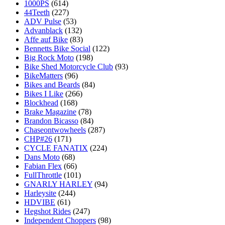
1000PS
(614)
44Teeth
(227)
ADV Pulse
(53)
Advanblack
(132)
Affe auf Bike
(83)
Bennetts Bike Social
(122)
Big Rock Moto
(198)
Bike Shed Motorcycle Club
(93)
BikeMatters
(96)
Bikes and Beards
(84)
Bikes I Like
(266)
Blockhead
(168)
Brake Magazine
(78)
Brandon Bicasso
(84)
Chaseontwowheels
(287)
CHP#26
(171)
CYCLE FANATIX
(224)
Dans Moto
(68)
Fabian Flex
(66)
FullThrottle
(101)
GNARLY HARLEY
(94)
Harleysite
(244)
HDVIBE
(61)
Hegshot Rides
(247)
Independent Choppers
(98)