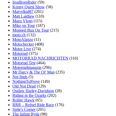
IronBornRider
(59)
Kenny Quest Show
(58)
Marvelkid87
(201)
Matt Laidlaw
(110)
Mazo Vlogs
(115)
Mike on Tour
(187)
Mopped Bua On Tour
(215)
moto.ch
(132)
MotoAlanzo
(11)
Motochecker
(408)
Motor Live
(274)
Motorrad
(375)
MOTORRAD NACHRICHTEN
(116)
Motorrad Test
(464)
Motorradmagazin
(296)
Mr Darcy & The Ol' Man
(235)
Net finds
(5)
NothingToProve
(149)
Old Not Dead
(129)
Outlaw Harley-Davidson
(28)
Riding in the Ozarks
(202)
Rollin' Hawk
(65)
RRR – Refuel Ride Race
(176)
Spite's Corner
(201)
The Infinit Ryda
(98)