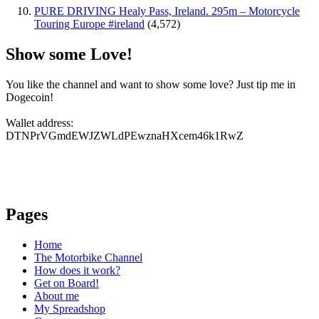
PURE DRIVING Healy Pass, Ireland. 295m – Motorcycle
Touring Europe #ireland
(4,572)
Show some Love!
You like the channel and want to show some love? Just tip me in
Dogecoin!
Wallet address:
DTNPrVGmdEWJZWLdPEwznaHXcem46k1RwZ
Pages
Home
The Motorbike Channel
How does it work?
Get on Board!
About me
My Spreadshop