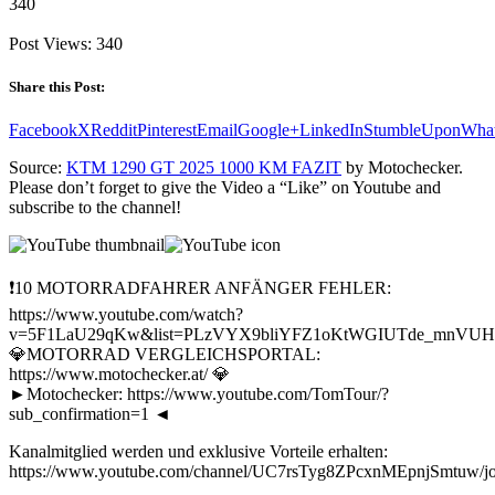
340
Post Views:
340
Share this Post:
Facebook
X
Reddit
Pinterest
Email
Google+
LinkedIn
StumbleUpon
Wha
Source:
KTM 1290 GT 2025 1000 KM FAZIT
by Motochecker.
Please don’t forget to give the Video a “Like” on Youtube and
subscribe to the channel!
❗10 MOTORRADFAHRER ANFÄNGER FEHLER:
https://www.youtube.com/watch?
v=5F1LaU29qKw&list=PLzVYX9bliYFZ1oKtWGIUTde_mnVUHw
💎MOTORRAD VERGLEICHSPORTAL:
https://www.motochecker.at/ 💎
►Motochecker: https://www.youtube.com/TomTour/?
sub_confirmation=1 ◄
Kanalmitglied werden und exklusive Vorteile erhalten:
https://www.youtube.com/channel/UC7rsTyg8ZPcxnMEpnjSmtuw/jo