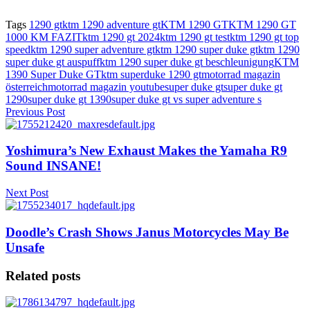
Tags
1290 gt
ktm 1290 adventure gt
KTM 1290 GT
KTM 1290 GT
1000 KM FAZIT
ktm 1290 gt 2024
ktm 1290 gt test
ktm 1290 gt top
speed
ktm 1290 super adventure gt
ktm 1290 super duke gt
ktm 1290
super duke gt auspuff
ktm 1290 super duke gt beschleunigung
KTM
1390 Super Duke GT
ktm superduke 1290 gt
motorrad magazin
österreich
motorrad magazin youtube
super duke gt
super duke gt
1290
super duke gt 1390
super duke gt vs super adventure s
Previous Post
Yoshimura’s New Exhaust Makes the Yamaha R9
Sound INSANE!
Next Post
Doodle’s Crash Shows Janus Motorcycles May Be
Unsafe
Related posts