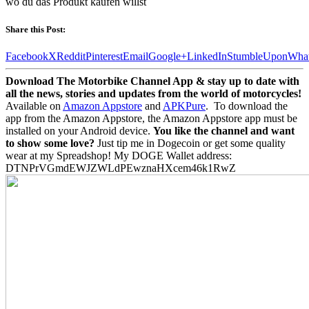
wo du das Produkt kaufen willst
Share this Post:
Facebook
X
Reddit
Pinterest
Email
Google+
LinkedIn
StumbleUpon
Wha
Download The Motorbike Channel App & stay up to date with
all the news, stories and updates from the world of motorcycles!
Available on
Amazon Appstore
and
APKPure
.
To download the
app from the Amazon Appstore, the Amazon Appstore app must be
installed on your Android device.
You like the channel and want
to show some love?
Just tip me in Dogecoin or get some quality
wear at my Spreadshop! My DOGE Wallet address:
DTNPrVGmdEWJZWLdPEwznaHXcem46k1RwZ