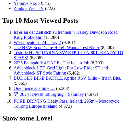
Yammie Noob
(545)
Zonkos Welt TV
(222)
Top 10 Most Viewed Posts
Ist es an der Zeit sich zu trennen? | Harley Davidson Road
King Probefahrt
(13,286)
Westalpentour ’24 – Tag 2
(9,361)
The NEW Scout’s are Here!! Wanna Test Ride?
(8,200)
Testride HUSQUARNA SVARTPILLEN 801- READY TO
SPASS!
(6,806)
2025 Panigale V4 RACE | The Italian Job
(6,793)
Advanblack LED Grid Light For Low Rider ST and
Advanblack ST Style Fairing
(6,462)
BUDGET BIKE BATTLE Aprilia RSV Mille – It’s In Bits.
(5,865)
One meme at a time …
(5,568)
🏆 2024 IDM #nürburgring – Saturday
(4,972)
PURE DRIVING Healy Pass, Ireland. 295m – Motorcycle
Touring Europe #ireland
(4,573)
Show some Love!