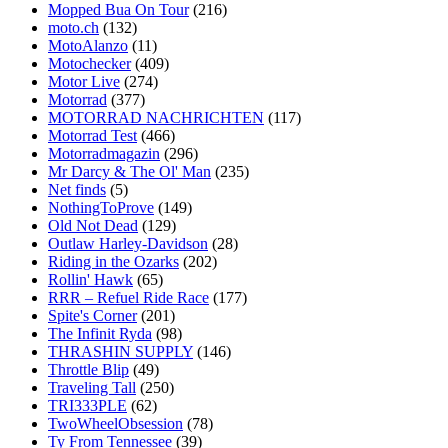
Mopped Bua On Tour
(216)
moto.ch
(132)
MotoAlanzo
(11)
Motochecker
(409)
Motor Live
(274)
Motorrad
(377)
MOTORRAD NACHRICHTEN
(117)
Motorrad Test
(466)
Motorradmagazin
(296)
Mr Darcy & The Ol' Man
(235)
Net finds
(5)
NothingToProve
(149)
Old Not Dead
(129)
Outlaw Harley-Davidson
(28)
Riding in the Ozarks
(202)
Rollin' Hawk
(65)
RRR – Refuel Ride Race
(177)
Spite's Corner
(201)
The Infinit Ryda
(98)
THRASHIN SUPPLY
(146)
Throttle Blip
(49)
Traveling Tall
(250)
TRI333PLE
(62)
TwoWheelObsession
(78)
Ty From Tennessee
(39)