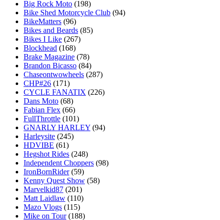
Big Rock Moto
(198)
Bike Shed Motorcycle Club
(94)
BikeMatters
(96)
Bikes and Beards
(85)
Bikes I Like
(267)
Blockhead
(168)
Brake Magazine
(78)
Brandon Bicasso
(84)
Chaseontwowheels
(287)
CHP#26
(171)
CYCLE FANATIX
(226)
Dans Moto
(68)
Fabian Flex
(66)
FullThrottle
(101)
GNARLY HARLEY
(94)
Harleysite
(245)
HDVIBE
(61)
Hegshot Rides
(248)
Independent Choppers
(98)
IronBornRider
(59)
Kenny Quest Show
(58)
Marvelkid87
(201)
Matt Laidlaw
(110)
Mazo Vlogs
(115)
Mike on Tour
(188)