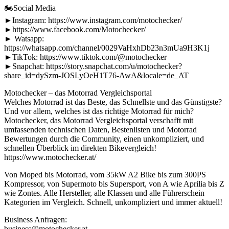
🏍Social Media
►Instagram: https://www.instagram.com/motochecker/
►https://www.facebook.com/Motochecker/
► Watsapp:
https://whatsapp.com/channel/0029VaHxhDb23n3mUa9H3K1j
►TikTok: https://www.tiktok.com/@motochecker
►Snapchat: https://story.snapchat.com/u/motochecker?
share_id=dySzm-JOSLyOeH1T76-AwA&locale=de_AT
Motochecker – das Motorrad Vergleichsportal
Welches Motorrad ist das Beste, das Schnellste und das Günstigste?
Und vor allem, welches ist das richtige Motorrad für mich?
Motochecker, das Motorrad Vergleichsportal verschafft mit
umfassenden technischen Daten, Bestenlisten und Motorrad
Bewertungen durch die Community, einen unkompliziert, und
schnellen Überblick im direkten Bikevergleich!
https://www.motochecker.at/
Von Moped bis Motorrad, vom 35kW A2 Bike bis zum 300PS
Kompressor, von Supermoto bis Supersport, von A wie Aprilia bis Z
wie Zontes. Alle Hersteller, alle Klassen und alle Führerschein
Kategorien im Vergleich. Schnell, unkompliziert und immer aktuell!
Business Anfragen:
business@motochecker.at