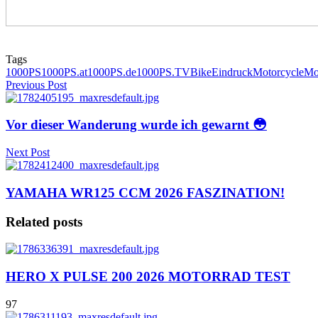
Tags
1000PS
1000PS.at
1000PS.de
1000PS.TV
Bike
Eindruck
Motorcycle
Mo
Previous Post
Vor dieser Wanderung wurde ich gewarnt 😳
Next Post
YAMAHA WR125 CCM 2026 FASZINATION!
Related posts
HERO X PULSE 200 2026 MOTORRAD TEST
97