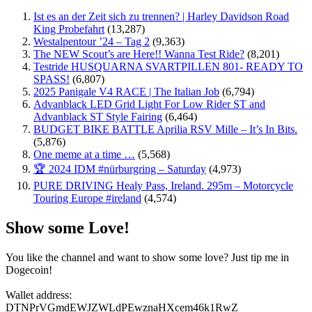
Ist es an der Zeit sich zu trennen? | Harley Davidson Road
King Probefahrt
(13,287)
Westalpentour ’24 – Tag 2
(9,363)
The NEW Scout’s are Here!! Wanna Test Ride?
(8,201)
Testride HUSQUARNA SVARTPILLEN 801- READY TO
SPASS!
(6,807)
2025 Panigale V4 RACE | The Italian Job
(6,794)
Advanblack LED Grid Light For Low Rider ST and
Advanblack ST Style Fairing
(6,464)
BUDGET BIKE BATTLE Aprilia RSV Mille – It’s In Bits.
(5,876)
One meme at a time …
(5,568)
🏆 2024 IDM #nürburgring – Saturday
(4,973)
PURE DRIVING Healy Pass, Ireland. 295m – Motorcycle
Touring Europe #ireland
(4,574)
Show some Love!
You like the channel and want to show some love? Just tip me in
Dogecoin!
Wallet address:
DTNPrVGmdEWJZWLdPEwznaHXcem46k1RwZ