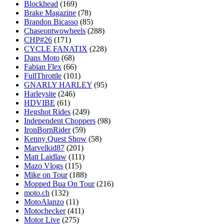
Blockhead
(169)
Brake Magazine
(78)
Brandon Bicasso
(85)
Chaseontwowheels
(288)
CHP#26
(171)
CYCLE FANATIX
(228)
Dans Moto
(68)
Fabian Flex
(66)
FullThrottle
(101)
GNARLY HARLEY
(95)
Harleysite
(246)
HDVIBE
(61)
Hegshot Rides
(249)
Independent Choppers
(98)
IronBornRider
(59)
Kenny Quest Show
(58)
Marvelkid87
(201)
Matt Laidlaw
(111)
Mazo Vlogs
(115)
Mike on Tour
(188)
Mopped Bua On Tour
(216)
moto.ch
(132)
MotoAlanzo
(11)
Motochecker
(411)
Motor Live
(275)