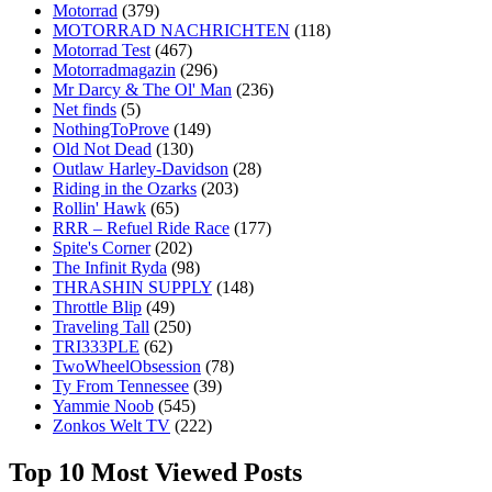
Motorrad
(379)
MOTORRAD NACHRICHTEN
(118)
Motorrad Test
(467)
Motorradmagazin
(296)
Mr Darcy & The Ol' Man
(236)
Net finds
(5)
NothingToProve
(149)
Old Not Dead
(130)
Outlaw Harley-Davidson
(28)
Riding in the Ozarks
(203)
Rollin' Hawk
(65)
RRR – Refuel Ride Race
(177)
Spite's Corner
(202)
The Infinit Ryda
(98)
THRASHIN SUPPLY
(148)
Throttle Blip
(49)
Traveling Tall
(250)
TRI333PLE
(62)
TwoWheelObsession
(78)
Ty From Tennessee
(39)
Yammie Noob
(545)
Zonkos Welt TV
(222)
Top 10 Most Viewed Posts