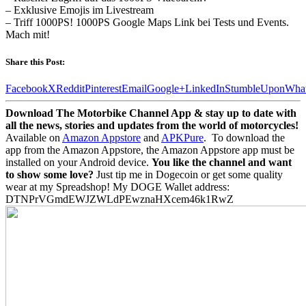
– Exklusive Emojis im Livestream
– Triff 1000PS! 1000PS Google Maps Link bei Tests und Events.
Mach mit!
Share this Post:
Facebook
X
Reddit
Pinterest
Email
Google+
LinkedIn
StumbleUpon
Wha
Download The Motorbike Channel App & stay up to date with
all the news, stories and updates from the world of motorcycles!
Available on
Amazon Appstore
and
APKPure
.
To download the
app from the Amazon Appstore, the Amazon Appstore app must be
installed on your Android device.
You like the channel and want
to show some love?
Just tip me in Dogecoin or get some quality
wear at my Spreadshop! My DOGE Wallet address:
DTNPrVGmdEWJZWLdPEwznaHXcem46k1RwZ