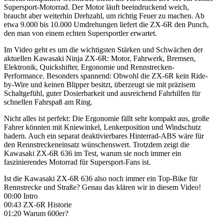
Supersport-Motorrad. Der Motor läuft beeindruckend weich,
braucht aber weiterhin Drehzahl, um richtig Feuer zu machen. Ab
etwa 9.000 bis 10.000 Umdrehungen liefert die ZX-6R den Punch,
den man von einem echten Supersportler erwartet.
Im Video geht es um die wichtigsten Stärken und Schwächen der
aktuellen Kawasaki Ninja ZX-6R: Motor, Fahrwerk, Bremsen,
Elektronik, Quickshifter, Ergonomie und Rennstrecken-
Performance. Besonders spannend: Obwohl die ZX-6R kein Ride-
by-Wire und keinen Blipper besitzt, überzeugt sie mit präzisem
Schaltgefühl, guter Dosierbarkeit und ausreichend Fahrhilfen für
schnellen Fahrspaß am Ring.
Nicht alles ist perfekt: Die Ergonomie fällt sehr kompakt aus, große
Fahrer könnten mit Kniewinkel, Lenkerposition und Windschutz
hadern. Auch ein separat deaktivierbares Hinterrad-ABS wäre für
den Rennstreckeneinsatz wünschenswert. Trotzdem zeigt die
Kawasaki ZX-6R 636 im Test, warum sie noch immer ein
faszinierendes Motorrad für Supersport-Fans ist.
Ist die Kawasaki ZX-6R 636 also noch immer ein Top-Bike für
Rennstrecke und Straße? Genau das klären wir in diesem Video!
00:00 Intro
00:43 ZX-6R Historie
01:20 Warum 600er?