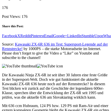
176
Post Views:
176
Share this Post:
Facebook
X
Reddit
Pinterest
Email
Google+
LinkedIn
StumbleUpon
Wha
Source:
Kawasaki ZX-6R 636 im Test: Supersport-Legende auf der
Rennstrecke!
by 1000PS – die starke Motorradseite im Internet.
Please don’t forget to give the Video a “Like” on Youtube and
subscribe to the channel!
Die Kawasaki Ninja ZX-6R ist seit über 30 Jahren eine feste Größe
in der Supersport-Welt. Doch wie gut funktioniert die aktuelle
Kawasaki ZX-6R 636 heute noch auf der Rennstrecke? In diesem
Test blicken wir zurück auf die Geschichte der legendären 600er-
Klasse, sprechen über die Entwicklung der ZX-6R seit 1995 und
prüfen, was die aktuelle 636 am Slovakiaring wirklich kann.
Mit 636 ccm Hubraum, 124 PS bzw. 129 PS mit Ram-Air und einer
extrem kompakten Geometrie bleibt die Kawasaki ZX-6R ein echtes