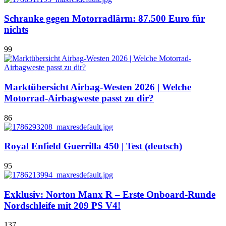
Schranke gegen Motorradlärm: 87.500 Euro für
nichts
99
Marktübersicht Airbag-Westen 2026 | Welche
Motorrad-Airbagweste passt zu dir?
86
Royal Enfield Guerrilla 450 | Test (deutsch)
95
Exklusiv: Norton Manx R – Erste Onboard-Runde
Nordschleife mit 209 PS V4!
137