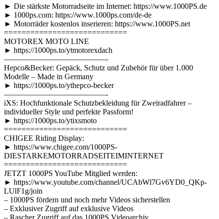
► Die stärkste Motorradseite im Internet: https://www.1000PS.de
► 1000ps.com: https://www.1000ps.com/de-de
► Motorräder kostenlos inserieren: https://www.1000PS.net
============================
MOTOREX MOTO LINE
► https://1000ps.to/ytmotorexdach
—————————————-
Hepco&Becker: Gepäck, Schutz und Zubehör für über 1.000
Modelle – Made in Germany
► https://1000ps.to/ythepco-becker
—————————————-
iXS: Hochfunktionale Schutzbekleidung für Zweiradfahrer –
individueller Style und perfekte Passform!
► https://1000ps.to/ytixsmoto
============================
CHIGEE Riding Display:
► https://www.chigee.com/1000PS-
DIESTARKEMOTORRADSEITEIMINTERNET
============================
JETZT 1000PS YouTube Mitglied werden:
► https://www.youtube.com/channel/UCAbWl7Gv6YD0_QKp-
LUlF1g/join
– 1000PS fördern und noch mehr Videos sicherstellen
– Exklusiver Zugriff auf exklusive Videos
– Rascher Zugriff auf das 1000PS Videoarchiv