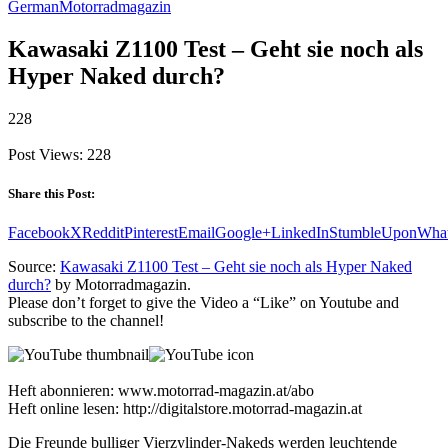
German
Motorradmagazin
Kawasaki Z1100 Test – Geht sie noch als
Hyper Naked durch?
228
Post Views:
228
Share this Post:
Facebook
X
Reddit
Pinterest
Email
Google+
LinkedIn
StumbleUpon
Wha
Source:
Kawasaki Z1100 Test – Geht sie noch als Hyper Naked
durch?
by Motorradmagazin.
Please don’t forget to give the Video a “Like” on Youtube and
subscribe to the channel!
Heft abonnieren: www.motorrad-magazin.at/abo
Heft online lesen: http://digitalstore.motorrad-magazin.at
Die Freunde bulliger Vierzylinder-Nakeds werden leuchtende