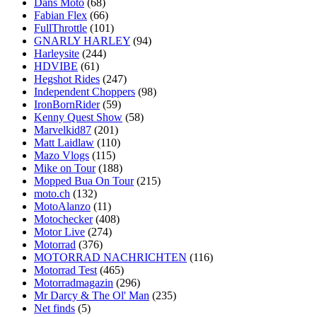
Dans Moto
(68)
Fabian Flex
(66)
FullThrottle
(101)
GNARLY HARLEY
(94)
Harleysite
(244)
HDVIBE
(61)
Hegshot Rides
(247)
Independent Choppers
(98)
IronBornRider
(59)
Kenny Quest Show
(58)
Marvelkid87
(201)
Matt Laidlaw
(110)
Mazo Vlogs
(115)
Mike on Tour
(188)
Mopped Bua On Tour
(215)
moto.ch
(132)
MotoAlanzo
(11)
Motochecker
(408)
Motor Live
(274)
Motorrad
(376)
MOTORRAD NACHRICHTEN
(116)
Motorrad Test
(465)
Motorradmagazin
(296)
Mr Darcy & The Ol' Man
(235)
Net finds
(5)