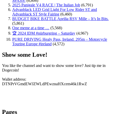
SPASS!
(6,806)
2025 Panigale V4 RACE | The Italian Job
(6,791)
Advanblack LED Grid Light For Low Rider ST and
Advanblack ST Style Fairing
(6,460)
BUDGET BIKE BATTLE Aprilia RSV Mille – It’s In Bits.
(5,861)
One meme at a time …
(5,568)
🏆 2024 IDM #nürburgring – Saturday
(4,967)
PURE DRIVING Healy Pass, Ireland. 295m – Motorcycle
Touring Europe #ireland
(4,572)
Show some Love!
You like the channel and want to show some love? Just tip me in
Dogecoin!
Wallet address:
DTNPrVGmdEWJZWLdPEwznaHXcem46k1RwZ
Pages