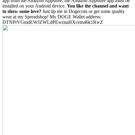
app from the Amazon Appstore, the Amazon Appstore app must be
installed on your Android device.
You like the channel and want
to show some love?
Just tip me in Dogecoin or get some quality
wear at my Spreadshop! My DOGE Wallet address:
DTNPrVGmdEWJZWLdPEwznaHXcem46k1RwZ