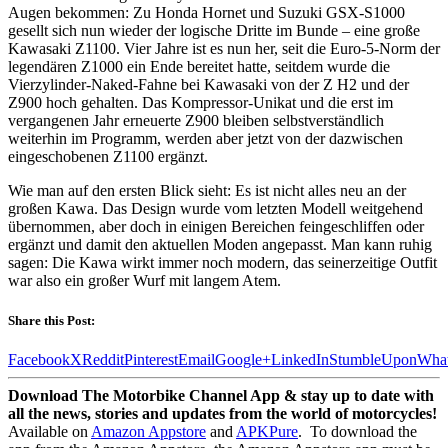
Augen bekommen: Zu Honda Hornet und Suzuki GSX-S1000
gesellt sich nun wieder der logische Dritte im Bunde – eine große
Kawasaki Z1100. Vier Jahre ist es nun her, seit die Euro-5-Norm der
legendären Z1000 ein Ende bereitet hatte, seitdem wurde die
Vierzylinder-Naked-Fahne bei Kawasaki von der Z H2 und der
Z900 hoch gehalten. Das Kompressor-Unikat und die erst im
vergangenen Jahr erneuerte Z900 bleiben selbstverständlich
weiterhin im Programm, werden aber jetzt von der dazwischen
eingeschobenen Z1100 ergänzt.
Wie man auf den ersten Blick sieht: Es ist nicht alles neu an der
großen Kawa. Das Design wurde vom letzten Modell weitgehend
übernommen, aber doch in einigen Bereichen feingeschliffen oder
ergänzt und damit den aktuellen Moden angepasst. Man kann ruhig
sagen: Die Kawa wirkt immer noch modern, das seinerzeitige Outfit
war also ein großer Wurf mit langem Atem.
Share this Post:
Facebook
X
Reddit
Pinterest
Email
Google+
LinkedIn
StumbleUpon
Wha
Download The Motorbike Channel App & stay up to date with
all the news, stories and updates from the world of motorcycles!
Available on
Amazon Appstore
and
APKPure
.
To download the