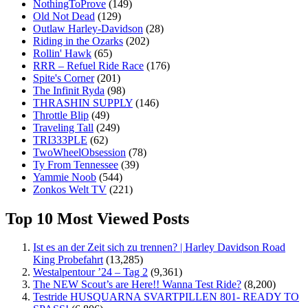
NothingToProve
(149)
Old Not Dead
(129)
Outlaw Harley-Davidson
(28)
Riding in the Ozarks
(202)
Rollin' Hawk
(65)
RRR – Refuel Ride Race
(176)
Spite's Corner
(201)
The Infinit Ryda
(98)
THRASHIN SUPPLY
(146)
Throttle Blip
(49)
Traveling Tall
(249)
TRI333PLE
(62)
TwoWheelObsession
(78)
Ty From Tennessee
(39)
Yammie Noob
(544)
Zonkos Welt TV
(221)
Top 10 Most Viewed Posts
Ist es an der Zeit sich zu trennen? | Harley Davidson Road
King Probefahrt
(13,285)
Westalpentour ’24 – Tag 2
(9,361)
The NEW Scout’s are Here!! Wanna Test Ride?
(8,200)
Testride HUSQUARNA SVARTPILLEN 801- READY TO