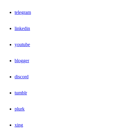
telegram
linkedin
youtube
blogger
discord
tumblr
plurk
xing