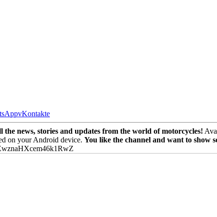
tsApp
vKontakte
the news, stories and updates from the world of motorcycles!
Avai
ed on your Android device.
You like the channel and want to show 
PEwznaHXcem46k1RwZ