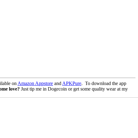
lable on
Amazon Appstore
and
APKPure
.
To download the app
some love?
Just tip me in Dogecoin or get some quality wear at my