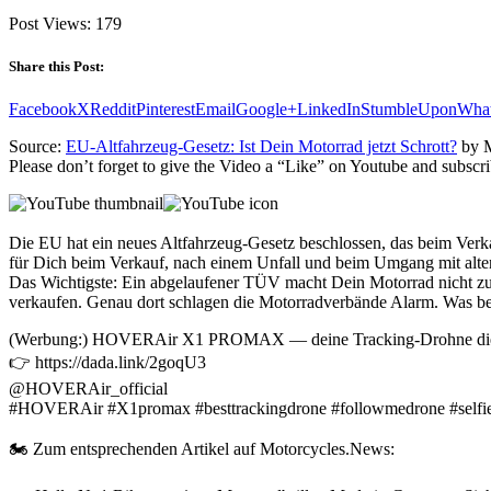
Post Views:
179
Share this Post:
Facebook
X
Reddit
Pinterest
Email
Google+
LinkedIn
StumbleUpon
Wha
Source:
EU-Altfahrzeug-Gesetz: Ist Dein Motorrad jetzt Schrott?
by 
Please don’t forget to give the Video a “Like” on Youtube and subscri
Die EU hat ein neues Altfahrzeug-Gesetz beschlossen, das beim Verk
für Dich beim Verkauf, nach einem Unfall und beim Umgang mit alte
Das Wichtigste: Ein abgelaufener TÜV macht Dein Motorrad nicht zu Sch
verkaufen. Genau dort schlagen die Motorradverbände Alarm. Was be
(Werbung:) HOVERAir X1 PROMAX — deine Tracking-Drohne die i
👉 https://dada.link/2goqU3
@HOVERAir_official
#HOVERAir #X1promax #besttrackingdrone #followmedrone #selfi
🏍️ Zum entsprechenden Artikel auf Motorcycles.News: