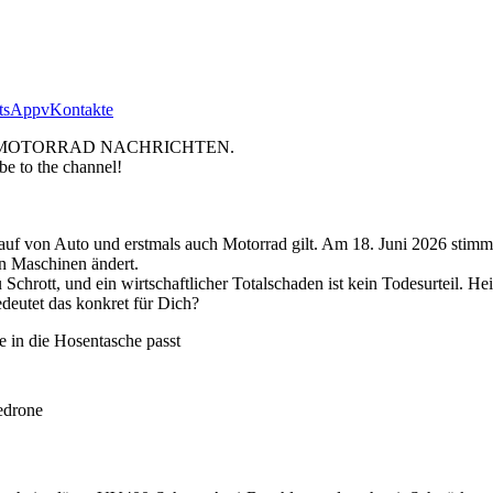
tsApp
vKontakte
MOTORRAD NACHRICHTEN.
be to the channel!
auf von Auto und erstmals auch Motorrad gilt. Am 18. Juni 2026 stimm
n Maschinen ändert.
rott, und ein wirtschaftlicher Totalschaden ist kein Todesurteil. Heik
deutet das konkret für Dich?
n die Hosentasche passt
edrone