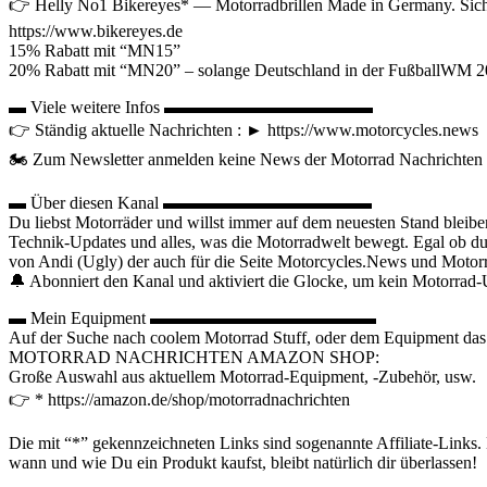
👉 Helly No1 Bikereyes* — Motorradbrillen Made in Germany. Siche
https://www.bikereyes.de
15% Rabatt mit “MN15”
20% Rabatt mit “MN20” – solange Deutschland in der FußballWM 20
▬ Viele weitere Infos ▬▬▬▬▬▬▬▬▬▬▬▬
👉 Ständig aktuelle Nachrichten : ► https://www.motorcycles.news
🏍️ Zum Newsletter anmelden keine News der Motorrad Nachrichten 
▬ Über diesen Kanal ▬▬▬▬▬▬▬▬▬▬▬▬
Du liebst Motorräder und willst immer auf dem neuesten Stand bleib
Technik-Updates und alles, was die Motorradwelt bewegt. Egal ob du ge
von Andi (Ugly) der auch für die Seite Motorcycles.News und Motorra
🔔 Abonniert den Kanal und aktiviert die Glocke, um kein Motorrad-
▬ Mein Equipment ▬▬▬▬▬▬▬▬▬▬▬▬▬
Auf der Suche nach coolem Motorrad Stuff, oder dem Equipment das i
MOTORRAD NACHRICHTEN AMAZON SHOP:
Große Auswahl aus aktuellem Motorrad-Equipment, -Zubehör, usw.
👉 * https://amazon.de/shop/motorradnachrichten
Die mit “*” gekennzeichneten Links sind sogenannte Affiliate-Links.
wann und wie Du ein Produkt kaufst, bleibt natürlich dir überlassen!