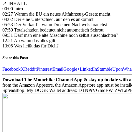
📌 INHALT:
00:00 Intro
02:27 Warum die EU ein neues Altfahrzeug-Gesetz macht
04:02 Der eine Unterschied, auf den es ankommt
05:53 Der Verkauf – wann Du einen Nachweis brauchst
07:50 Totalschaden bedeutet nicht automatisch Schrott
09:31 Darf man eine alte Maschine noch selbst ausschlachten?
12:21 Ab wann das alles gilt
13:05 Was heißt das für Dich?
Share this Post:
Facebook
X
Reddit
Pinterest
Email
Google+
LinkedIn
StumbleUpon
Wha
Download The Motorbike Channel App & stay up to date with all 
from the Amazon Appstore, the Amazon Appstore app must be install
Spreadshop! My DOGE Wallet address: DTNPrVGmdEWJZWLd