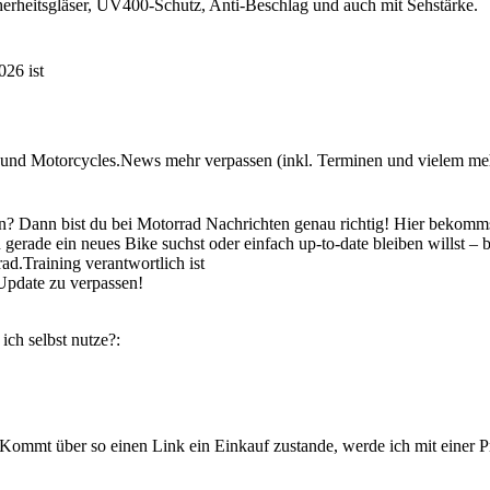
rheitsgläser, UV400-Schutz, Anti-Beschlag und auch mit Sehstärke.
26 ist
und Motorcycles.News mehr verpassen (inkl. Terminen und vielem mehr
en? Dann bist du bei Motorrad Nachrichten genau richtig! Hier bekomm
rade ein neues Bike suchst oder einfach up-to-date bleiben willst – bei
d.Training verantwortlich ist
Update zu verpassen!
ch selbst nutze?:
 Kommt über so einen Link ein Einkauf zustande, werde ich mit einer P