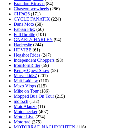
Brandon Bicasso
(84)
Chaseontwowheels
(286)
CHP#26
(171)
CYCLE FANATIX
(224)
Dans Moto
(68)
Fabian Flex
(66)
FullThrottle
(101)
GNARLY HARLEY
(94)
Harleysite
(244)
HDVIBE
(61)
Hegshot Rides
(247)
Independent Choppers
(98)
IronBornRider
(59)
Kenny Quest Show
(58)
Marvelkid87
(201)
Matt Laidlaw
(110)
Mazo Vlogs
(115)
Mike on Tour
(186)
Mopped Bua On Tour
(215)
moto.ch
(132)
MotoAlanzo
(11)
Motochecker
(407)
Motor Live
(274)
Motorrad
(375)
MOTORRAD NACHRICHTEN
(116)