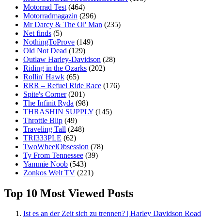
Motorrad Test
(464)
Motorradmagazin
(296)
Mr Darcy & The Ol' Man
(235)
Net finds
(5)
NothingToProve
(149)
Old Not Dead
(129)
Outlaw Harley-Davidson
(28)
Riding in the Ozarks
(202)
Rollin' Hawk
(65)
RRR – Refuel Ride Race
(176)
Spite's Corner
(201)
The Infinit Ryda
(98)
THRASHIN SUPPLY
(145)
Throttle Blip
(49)
Traveling Tall
(248)
TRI333PLE
(62)
TwoWheelObsession
(78)
Ty From Tennessee
(39)
Yammie Noob
(543)
Zonkos Welt TV
(221)
Top 10 Most Viewed Posts
Ist es an der Zeit sich zu trennen? | Harley Davidson Road