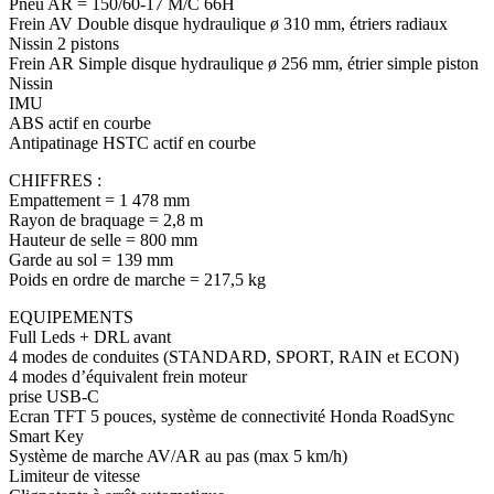
Pneu AR = 150/60-17 M/C 66H
Frein AV Double disque hydraulique ø 310 mm, étriers radiaux
Nissin 2 pistons
Frein AR Simple disque hydraulique ø 256 mm, étrier simple piston
Nissin
IMU
ABS actif en courbe
Antipatinage HSTC actif en courbe
CHIFFRES :
Empattement = 1 478 mm
Rayon de braquage = 2,8 m
Hauteur de selle = 800 mm
Garde au sol = 139 mm
Poids en ordre de marche = 217,5 kg
EQUIPEMENTS
Full Leds + DRL avant
4 modes de conduites (STANDARD, SPORT, RAIN et ECON)
4 modes d’équivalent frein moteur
prise USB-C
Ecran TFT 5 pouces, système de connectivité Honda RoadSync
Smart Key
Système de marche AV/AR au pas (max 5 km/h)
Limiteur de vitesse