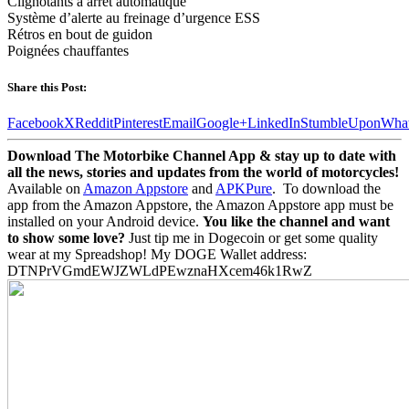
Clignotants à arrêt automatique
Système d’alerte au freinage d’urgence ESS
Rétros en bout de guidon
Poignées chauffantes
Share this Post:
Facebook
X
Reddit
Pinterest
Email
Google+
LinkedIn
StumbleUpon
Wha
Download The Motorbike Channel App & stay up to date with
all the news, stories and updates from the world of motorcycles!
Available on
Amazon Appstore
and
APKPure
.
To download the
app from the Amazon Appstore, the Amazon Appstore app must be
installed on your Android device.
You like the channel and want
to show some love?
Just tip me in Dogecoin or get some quality
wear at my Spreadshop! My DOGE Wallet address:
DTNPrVGmdEWJZWLdPEwznaHXcem46k1RwZ