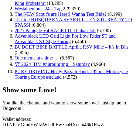
King Probefahrt
(13,285)
Westalpentour ’24 – Tag 2
(9,359)
The NEW Scout’s are Here!! Wanna Test Ride?
(8,199)
Testride HUSQUARNA SVARTPILLEN 801- READY TO
SPASS!
(6,804)
2025 Panigale V4 RACE | The Italian Job
(6,790)
Advanblack LED Grid Light For Low Rider ST and
Advanblack ST Style Fairing
(6,460)
BUDGET BIKE BATTLE Aprilia RSV Mille – It’s In Bits.
(5,856)
One meme at a time …
(5,567)
🏆 2024 IDM #nürburgring – Saturday
(4,966)
PURE DRIVING Healy Pass, Ireland. 295m – Motorcycle
Touring Europe #ireland
(4,572)
Show some Love!
You like the channel and want to show some love? Just tip me in
Dogecoin!
Wallet address:
DTNPrVGmdEWJZWLdPEwznaHXcem46k1RwZ