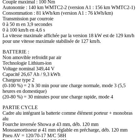
Couple maximal : 100 Nm
Autonomie : 140 km WMTC2-2 (version A1 : 156 km WMTC2-1)
Consommation : 81 kWh/km (version A1 : 76 kWh/km)
Transmission par courroie
0 à 50 m en 3,9 secondes
0 à 100 km/h en 4,6 s
La vitesse maximale affichée par la version 18 kW est de 129 km/h
pour une vitesse maximale stabilisée de 127 km/h.
BATTERIE :
Non amovible refroidit par air
Technologie Lithium-ion
Voltage nominal 349,44 V
Capacité 26,67 Ah / 9,3 kWh
Chargeur type 2
(0-100 %) = 2 h 30 min pour une charge normale, mode 3 (5,5
heures en domestique)
(20-80 %) = 30 minutes pour une charge rapide, mode 4
PARTIE CYCLE
Cadre alu intégrant la batterie comme élément porteur + monobras
alu
Fourche inversée Showa ø 43 mm, déb. 120 mm
Monoamortisseur ø 41 mm réglable en précharge, déb. 120 mm
Pneu AV = 120/70-17 M/C 58H