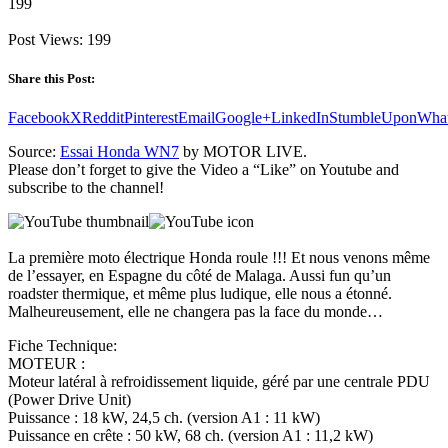
199
Post Views:
199
Share this Post:
Facebook
X
Reddit
Pinterest
Email
Google+
LinkedIn
StumbleUpon
Wha
Source:
Essai Honda WN7
by MOTOR LIVE.
Please don’t forget to give the Video a “Like” on Youtube and
subscribe to the channel!
La première moto électrique Honda roule !!! Et nous venons même
de l’essayer, en Espagne du côté de Malaga. Aussi fun qu’un
roadster thermique, et même plus ludique, elle nous a étonné.
Malheureusement, elle ne changera pas la face du monde…
Fiche Technique:
MOTEUR :
Moteur latéral à refroidissement liquide, géré par une centrale PDU
(Power Drive Unit)
Puissance : 18 kW, 24,5 ch. (version A1 : 11 kW)
Puissance en crête : 50 kW, 68 ch. (version A1 : 11,2 kW)