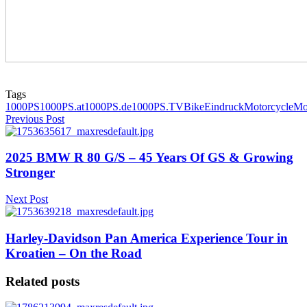
Tags
1000PS
1000PS.at
1000PS.de
1000PS.TV
Bike
Eindruck
Motorcycle
Mo
Previous Post
2025 BMW R 80 G/S – 45 Years Of GS & Growing
Stronger
Next Post
Harley-Davidson Pan America Experience Tour in
Kroatien – On the Road
Related posts