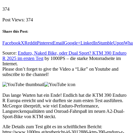
374
Post Views:
374
Share this Post:
Facebook
X
Reddit
Pinterest
Email
Google+
LinkedIn
StumbleUpon
Wha
Source:
Enduro, Naked Bike, oder Dual Sport? KTM 390 Enduro
R 2025 im ersten Test
by 1000PS – die starke Motorradseite im
Internet.
Please don’t forget to give the Video a “Like” on Youtube and
subscribe to the channel!
Das lange Warten hat ein Ende! Endlich hat die KTM 390 Enduro
R Europa erreicht und wir durften sie zum ersten Test ausführen.
McGregor überprüft, wie viel Enduro-Performance,
Langsreckenqualitäten und Onroad-Fahrspaß im neuen A2-Dual-
Sport-Bike von KTM steckt.
Alle Details zum Test gibt es im schriftlichen Bericht:
https://www.1000ps.at/testbericht-id-3012886-ktm-390-enduro-r-