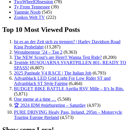
TwoWheelObsession
(78)
Ty From Tennessee
(39)
Yammie Noob
(545)
Zonkos Welt TV
(222)
Top 10 Most Viewed Posts
Ist es an der Zeit sich zu trennen? | Harley Davidson Road
King Probefahrt
(13,287)
Westalpentour ’24 – Tag 2
(9,363)
The NEW Scout’s are Here!! Wanna Test Ride?
(8,200)
Testride HUSQUARNA SVARTPILLEN 801- READY TO
SPASS!
(6,807)
2025 Panigale V4 RACE | The Italian Job
(6,793)
Advanblack LED Grid Light For Low Rider ST and
Advanblack ST Style Fairing
(6,464)
BUDGET BIKE BATTLE Aprilia RSV Mille – It’s In Bits.
(5,871)
One meme at a time …
(5,568)
🏆 2024 IDM #nürburgring – Saturday
(4,973)
PURE DRIVING Healy Pass, Ireland. 295m – Motorcycle
Touring Europe #ireland
(4,573)
Show some Love!