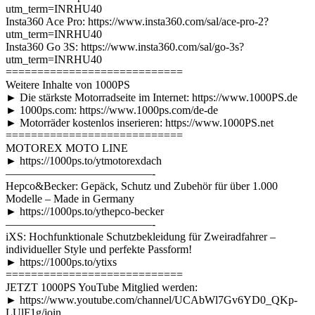
utm_term=INRHU40
Insta360 Ace Pro: https://www.insta360.com/sal/ace-pro-2?
utm_term=INRHU40
Insta360 Go 3S: https://www.insta360.com/sal/go-3s?
utm_term=INRHU40
============================
Weitere Inhalte von 1000PS
► Die stärkste Motorradseite im Internet: https://www.1000PS.de
► 1000ps.com: https://www.1000ps.com/de-de
► Motorräder kostenlos inserieren: https://www.1000PS.net
============================
MOTOREX MOTO LINE
► https://1000ps.to/ytmotorexdach
—————————————-
Hepco&Becker: Gepäck, Schutz und Zubehör für über 1.000
Modelle – Made in Germany
► https://1000ps.to/ythepco-becker
—————————————-
iXS: Hochfunktionale Schutzbekleidung für Zweiradfahrer –
individueller Style und perfekte Passform!
► https://1000ps.to/ytixs
============================
JETZT 1000PS YouTube Mitglied werden:
► https://www.youtube.com/channel/UCAbWl7Gv6YD0_QKp-
LUlF1g/join