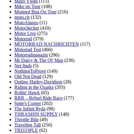
Mazo Vlogs
(115)
Mike on Tour
(188)
Mopped Bua On Tour
(216)
moto.ch
(132)
MotoAlanzo
(11)
Motochecker
(410)
Motor Live
(275)
Motorrad
(379)
MOTORRAD NACHRICHTEN
(117)
Motorrad Test
(466)
Motorradmagazin
(296)
Mr Darcy & The Ol' Man
(236)
Net finds
(5)
NothingToProve
(149)
Old Not Dead
(129)
Outlaw Harley-Davidson
(28)
Riding in the Ozarks
(203)
Rollin' Hawk
(65)
RRR – Refuel Ride Race
(177)
Spite's Corner
(202)
The Infinit Ryda
(98)
THRASHIN SUPPLY
(148)
Throttle Blip
(49)
Traveling Tall
(250)
TRI333PLE
(62)