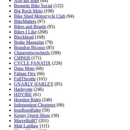
Affe auf Bike
(84)
Bennetts Bike Social
(122)
Big Rock Moto
(198)
Bike Shed Motorcycle Club
(94)
BikeMatters
(97)
Bikes and Beards
(85)
Bikes I Like
(268)
Blockhead
(168)
Brake Magazine
(78)
Brandon Bicasso
(85)
Chaseontwowheels
(288)
CHP#26
(171)
CYCLE FANATIX
(228)
Dans Moto
(68)
Fabian Flex
(66)
FullThrottle
(101)
GNARLY HARLEY
(95)
Harleysite
(246)
HDVIBE
(61)
Hegshot Rides
(248)
Independent Choppers
(98)
IronBornRider
(59)
Kenny Quest Show
(58)
Marvelkid87
(201)
Matt Laidlaw
(111)