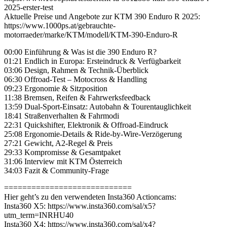
2025-erster-test
Aktuelle Preise und Angebote zur KTM 390 Enduro R 2025:
https://www.1000ps.at/gebrauchte-
motorraeder/marke/KTM/modell/KTM-390-Enduro-R
00:00 Einführung & Was ist die 390 Enduro R?
01:21 Endlich in Europa: Ersteindruck & Verfügbarkeit
03:06 Design, Rahmen & Technik-Überblick
06:30 Offroad-Test – Motocross & Handling
09:23 Ergonomie & Sitzposition
11:38 Bremsen, Reifen & Fahrwerksfeedback
13:59 Dual-Sport-Einsatz: Autobahn & Tourentauglichkeit
18:41 Straßenverhalten & Fahrmodi
22:31 Quickshifter, Elektronik & Offroad-Eindruck
25:08 Ergonomie-Details & Ride-by-Wire-Verzögerung
27:21 Gewicht, A2-Regel & Preis
29:33 Kompromisse & Gesamtpaket
31:06 Interview mit KTM Österreich
34:03 Fazit & Community-Frage
============================
Hier geht’s zu den verwendeten Insta360 Actioncams:
Insta360 X5: https://www.insta360.com/sal/x5?
utm_term=INRHU40
Insta360 X4: https://www.insta360.com/sal/x4?