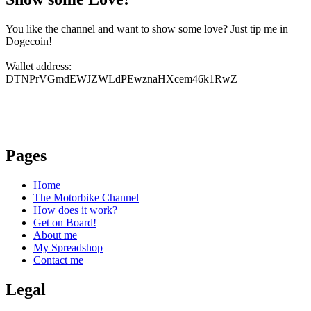
You like the channel and want to show some love? Just tip me in
Dogecoin!
Wallet address:
DTNPrVGmdEWJZWLdPEwznaHXcem46k1RwZ
Pages
Home
The Motorbike Channel
How does it work?
Get on Board!
About me
My Spreadshop
Contact me
Legal