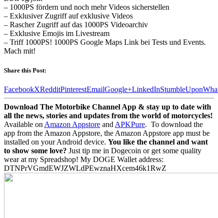
– 1000PS fördern und noch mehr Videos sicherstellen
– Exklusiver Zugriff auf exklusive Videos
– Rascher Zugriff auf das 1000PS Videoarchiv
– Exklusive Emojis im Livestream
– Triff 1000PS! 1000PS Google Maps Link bei Tests und Events.
Mach mit!
Share this Post:
Facebook
X
Reddit
Pinterest
Email
Google+
LinkedIn
StumbleUpon
Wha
Download The Motorbike Channel App & stay up to date with
all the news, stories and updates from the world of motorcycles!
Available on
Amazon Appstore
and
APKPure
.
To download the
app from the Amazon Appstore, the Amazon Appstore app must be
installed on your Android device.
You like the channel and want
to show some love?
Just tip me in Dogecoin or get some quality
wear at my Spreadshop! My DOGE Wallet address:
DTNPrVGmdEWJZWLdPEwznaHXcem46k1RwZ