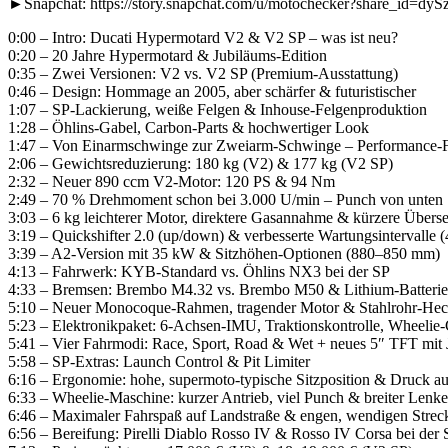
►Snapchat: https://story.snapchat.com/u/motochecker?share_i
0:00 – Intro: Ducati Hypermotard V2 & V2 SP – was ist neu?
0:20 – 20 Jahre Hypermotard & Jubiläums-Edition
0:35 – Zwei Versionen: V2 vs. V2 SP (Premium-Ausstattung)
0:46 – Design: Hommage an 2005, aber schärfer & futuristischer
1:07 – SP-Lackierung, weiße Felgen & Inhouse-Felgenproduktion
1:28 – Öhlins-Gabel, Carbon-Parts & hochwertiger Look
1:47 – Von Einarmschwinge zur Zweiarm-Schwinge – Performance-
2:06 – Gewichtsreduzierung: 180 kg (V2) & 177 kg (V2 SP)
2:32 – Neuer 890 ccm V2-Motor: 120 PS & 94 Nm
2:49 – 70 % Drehmoment schon bei 3.000 U/min – Punch von unten
3:03 – 6 kg leichterer Motor, direktere Gasannahme & kürzere Übers
3:19 – Quickshifter 2.0 (up/down) & verbesserte Wartungsintervalle (
3:39 – A2-Version mit 35 kW & Sitzhöhen-Optionen (880–850 mm)
4:13 – Fahrwerk: KYB-Standard vs. Öhlins NX3 bei der SP
4:33 – Bremsen: Brembo M4.32 vs. Brembo M50 & Lithium-Batterie 
5:10 – Neuer Monocoque-Rahmen, tragender Motor & Stahlrohr-He
5:23 – Elektronikpaket: 6-Achsen-IMU, Traktionskontrolle, Wheelie
5:41 – Vier Fahrmodi: Race, Sport, Road & Wet + neues 5″ TFT mit 
5:58 – SP-Extras: Launch Control & Pit Limiter
6:16 – Ergonomie: hohe, supermoto-typische Sitzposition & Druck au
6:33 – Wheelie-Maschine: kurzer Antrieb, viel Punch & breiter Lenke
6:46 – Maximaler Fahrspaß auf Landstraße & engen, wendigen Strec
6:56 – Bereifung: Pirelli Diablo Rosso IV & Rosso IV Corsa bei der 