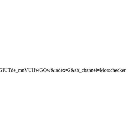
GIUTde_mnVUHwGOw&index=2&ab_channel=Motochecker