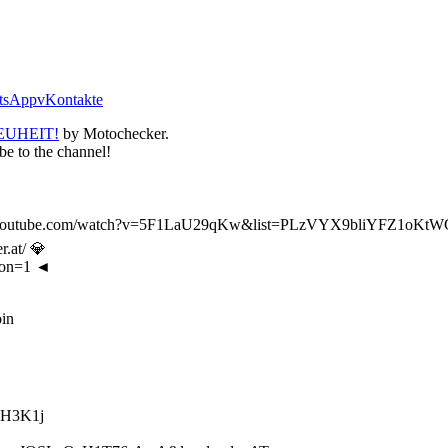
tsApp
vKontakte
EUHEIT!
by Motochecker.
be to the channel!
tube.com/watch?v=5F1LaU29qKw&list=PLzVYX9bliYFZ1oKtW
at/ 💎
ion=1 ◄
in
9H3K1j