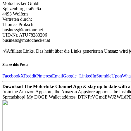
Motochecker Gmbh
Spitzenburgstraße 6a
4493 Wolfern
Vertreten durch:
Thomas Proksch
business@tomtour.net
UID-Nr. ATU78283206
business@motochecker.at
💰Affiliate Links. Das heißt über die Links generierten Umsatz wird j
Share this Post:
Facebook
X
Reddit
Pinterest
Email
Google+
LinkedIn
StumbleUpon
Wha
Download The Motorbike Channel App & stay up to date with all 
from the Amazon Appstore, the Amazon Appstore app must be install
Spreadshop! My DOGE Wallet address: DTNPrVGmdEWJZWLd