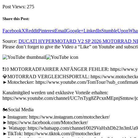
Post Views:
275
Share this Post:
Facebook
X
Reddit
Pinterest
Email
Google+
LinkedIn
StumbleUpon
Wha
Source:
DUCATI HYPERMOTARD V2 SP 2026 MOTORRAD N
Please don’t forget to give the Video a “Like” on Youtube and subscri
❗10 MOTORRADFAHRER ANFÄNGER FEHLER: https://www.you
💎MOTORRAD VERGLEICHSPORTAL: https://www.motochecker.
►Motochecker: https://www.youtube.com/TomTour/?sub_confirmat
Kanalmitglied werden und exklusive Vorteile erhalten:
https://www.youtube.com/channel/UC7rsTyg8ZPcxnMEpnjSmtuw/jo
🏍Social Media
►Instagram: https://www.instagram.com/motochecker/
►https://www.facebook.com/Motochecker/
► Watsapp: https://whatsapp.com/channel/0029VaHxhDb23n3mUa
►TikTok: https://www.tiktok.com/@motochecker