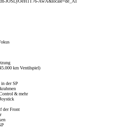
d=dySzm-JOSLyOeH1T76-AwA&locale=de_AT
Fokus
etzung
45.000 km Ventilspiel)
in der SP
ckrahmen
-Control & mehr
Joystick
f der Front
r
ken
SP