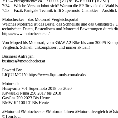
7:13 – Preisgerüchte: ca. 17.000 € (V2) & 18–19.000 € (V2 SP)
7:34 – Welche Version lohnt sich? Warum die SP für viele die Wahl is
7:53 – Fazit: Panigale-Technik trifft Supermoto-Charakter – Ausblick
Motochecker – das Motorrad Vergleichsportal
Welches Motorrad ist das Beste, das Schnellste und das Günstigste? U
technischen Daten, Bestenlisten und Motorrad Bewertungen durch die
https://www.motochecker.at/
Von Moped bis Motorrad, vom 35kW A2 Bike bis zum 300PS Kompressor,
Vergleich. Schnell, unkompliziert und immer aktuell!
Business Anfragen:
business@motochecker.at
Powerd By:
LIQUI MOLY: https://www.liqui-moly.com/de/de/
Motorrad:
Husqvarna 701 Supermoto 2018 bis 2020
Kawasaki Ninja 250 2017 bis 2018
GasGas 700 2023 Bis Heute
BMW K1100 LT Bis Heute
#Motorrad #Motochecker #Motorradfahren #Motorradvergleich #Öste
©TomTour