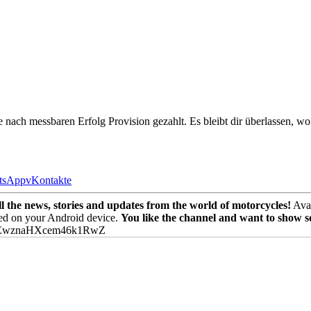
e nach messbaren Erfolg Provision gezahlt. Es bleibt dir überlassen, wo
tsApp
vKontakte
the news, stories and updates from the world of motorcycles!
Avai
ed on your Android device.
You like the channel and want to show 
PEwznaHXcem46k1RwZ