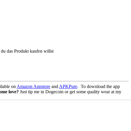
 du das Produkt kaufen willst
lable on
Amazon Appstore
and
APKPure
.
To download the app
some love?
Just tip me in Dogecoin or get some quality wear at my