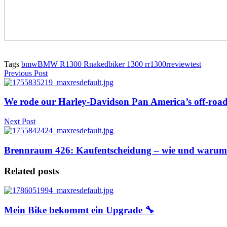
Tags
bmw
BMW R1300 R
nakedbike
r 1300 r
r1300r
review
test
Previous Post
We rode our Harley-Davidson Pan America’s off-road 
Next Post
Brennraum 426: Kaufentscheidung – wie und warum
Related posts
Mein Bike bekommt ein Upgrade 🔧