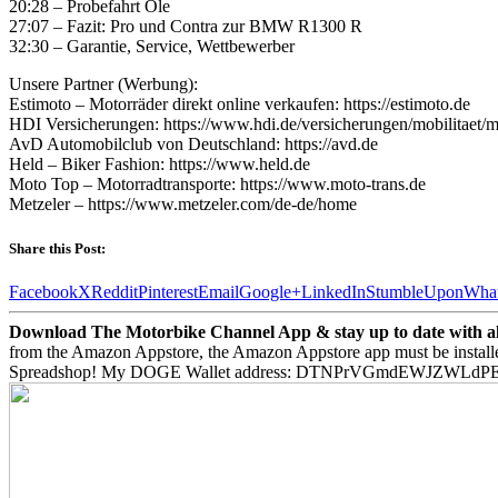
20:28 – Probefahrt Ole
27:07 – Fazit: Pro und Contra zur BMW R1300 R
32:30 – Garantie, Service, Wettbewerber
Unsere Partner (Werbung):
Estimoto – Motorräder direkt online verkaufen: https://estimoto.de
HDI Versicherungen: https://www.hdi.de/versicherungen/mobilitaet/m
AvD Automobilclub von Deutschland: https://avd.de
Held – Biker Fashion: https://www.held.de
Moto Top – Motorradtransporte: https://www.moto-trans.de
Metzeler – https://www.metzeler.com/de-de/home
Share this Post:
Facebook
X
Reddit
Pinterest
Email
Google+
LinkedIn
StumbleUpon
Wha
Download The Motorbike Channel App & stay up to date with all 
from the Amazon Appstore, the Amazon Appstore app must be install
Spreadshop! My DOGE Wallet address: DTNPrVGmdEWJZWLd