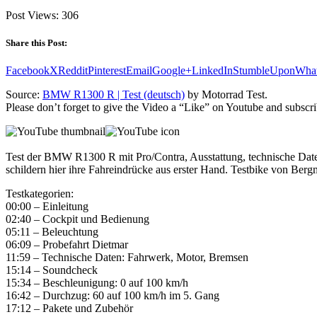
Post Views:
306
Share this Post:
Facebook
X
Reddit
Pinterest
Email
Google+
LinkedIn
StumbleUpon
Wha
Source:
BMW R1300 R | Test (deutsch)
by Motorrad Test.
Please don’t forget to give the Video a “Like” on Youtube and subscri
Test der BMW R1300 R mit Pro/Contra, Ausstattung, technische Date
schildern hier ihre Fahreindrücke aus erster Hand. Testbike von B
Testkategorien:
00:00 – Einleitung
02:40 – Cockpit und Bedienung
05:11 – Beleuchtung
06:09 – Probefahrt Dietmar
11:59 – Technische Daten: Fahrwerk, Motor, Bremsen
15:14 – Soundcheck
15:34 – Beschleunigung: 0 auf 100 km/h
16:42 – Durchzug: 60 auf 100 km/h im 5. Gang
17:12 – Pakete und Zubehör