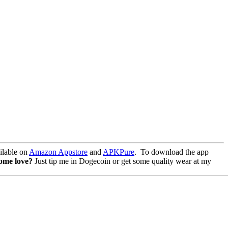
lable on
Amazon Appstore
and
APKPure
.
To download the app
some love?
Just tip me in Dogecoin or get some quality wear at my