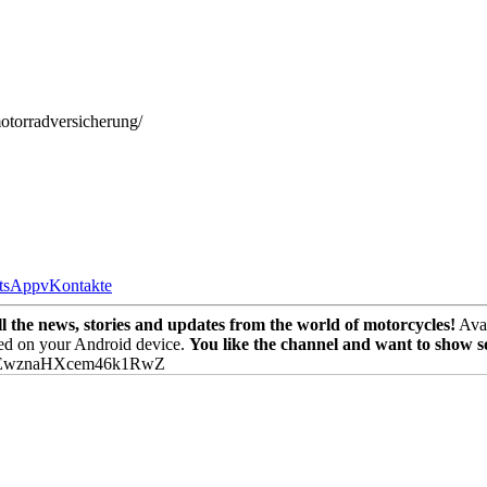
otorradversicherung/
tsApp
vKontakte
the news, stories and updates from the world of motorcycles!
Avai
ed on your Android device.
You like the channel and want to show 
PEwznaHXcem46k1RwZ