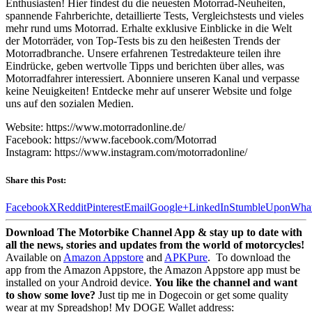
Enthusiasten! Hier findest du die neuesten Motorrad-Neuheiten,
spannende Fahrberichte, detaillierte Tests, Vergleichstests und vieles
mehr rund ums Motorrad. Erhalte exklusive Einblicke in die Welt
der Motorräder, von Top-Tests bis zu den heißesten Trends der
Motorradbranche. Unsere erfahrenen Testredakteure teilen ihre
Eindrücke, geben wertvolle Tipps und berichten über alles, was
Motorradfahrer interessiert. Abonniere unseren Kanal und verpasse
keine Neuigkeiten! Entdecke mehr auf unserer Website und folge
uns auf den sozialen Medien.
Website: https://www.motorradonline.de/
Facebook: https://www.facebook.com/Motorrad
Instagram: https://www.instagram.com/motorradonline/
Share this Post:
Facebook
X
Reddit
Pinterest
Email
Google+
LinkedIn
StumbleUpon
Wha
Download The Motorbike Channel App & stay up to date with
all the news, stories and updates from the world of motorcycles!
Available on
Amazon Appstore
and
APKPure
.
To download the
app from the Amazon Appstore, the Amazon Appstore app must be
installed on your Android device.
You like the channel and want
to show some love?
Just tip me in Dogecoin or get some quality
wear at my Spreadshop! My DOGE Wallet address: