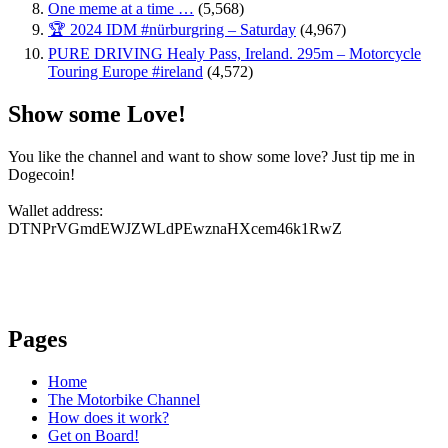
One meme at a time …
(5,568)
🏆 2024 IDM #nürburgring – Saturday
(4,967)
PURE DRIVING Healy Pass, Ireland. 295m – Motorcycle
Touring Europe #ireland
(4,572)
Show some Love!
You like the channel and want to show some love? Just tip me in
Dogecoin!
Wallet address:
DTNPrVGmdEWJZWLdPEwznaHXcem46k1RwZ
Pages
Home
The Motorbike Channel
How does it work?
Get on Board!