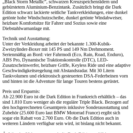
„Black Storm Metallic”, schwarzen Kreuzspeichenrädern und
gebürstetem Aluminium-Benzintank. Zusätzlich bringt die Dark
Edition schwarz lackierte seitliche Tankverkleidungen, eine dunkel
getönte hohe Windschutzscheibe, dunkel getönte Windabweiser,
heizbare Komfortsitze für Fahrer und Sozius sowie eine
Diebstahlwarnanlage mit.
Technik und Ausstattung:
Unter der Verkleidung arbeitet der bekannte 1.300-Kubik-
Zweizylinder-Boxer mit 145 PS und 149 Nm Drehmoment.
Serienmäßig an Bord: vier Fahrmodi (Eco, Rain, Road, Enduro),
ABS Pro, Dynamische Traktionskontrolle (DTC), LED-
Zusatzscheinwerfer, heizbare Griffe, Keyless Ride und eine adaptive
Geschwindigkeitsregelung mit Abstandsradar. Mit 30 Litern
Tankvolumen und elektronisch gesteuerten DSA-Federbeinen vorn
und hinten ist die Adventure für lange Touren bestens gerüstet.
Preis und Ersparnis:
Ab 22.900 Euro ist die Dark Edition in Frankreich erhältlich – das
sind 1.810 Euro weniger als die reguläre Triple Black. Bezogen auf
den hochgerechneten Gesamtpreis inklusive Sonderausstattung und
Zubehör (25.600 Euro laut BMW Motorrad France) ergibt sich
sogar ein Rabatt von 2.700 Euro. Ob die Dark Edition auch in
weiteren Ländern verfügbar sein wird, ist bislang nicht bekannt.