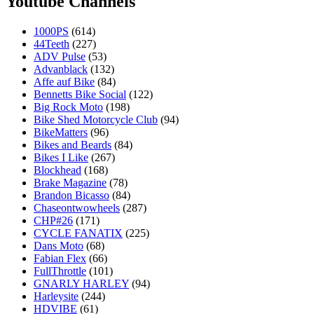
Youtube Channels
1000PS
(614)
44Teeth
(227)
ADV Pulse
(53)
Advanblack
(132)
Affe auf Bike
(84)
Bennetts Bike Social
(122)
Big Rock Moto
(198)
Bike Shed Motorcycle Club
(94)
BikeMatters
(96)
Bikes and Beards
(84)
Bikes I Like
(267)
Blockhead
(168)
Brake Magazine
(78)
Brandon Bicasso
(84)
Chaseontwowheels
(287)
CHP#26
(171)
CYCLE FANATIX
(225)
Dans Moto
(68)
Fabian Flex
(66)
FullThrottle
(101)
GNARLY HARLEY
(94)
Harleysite
(244)
HDVIBE
(61)