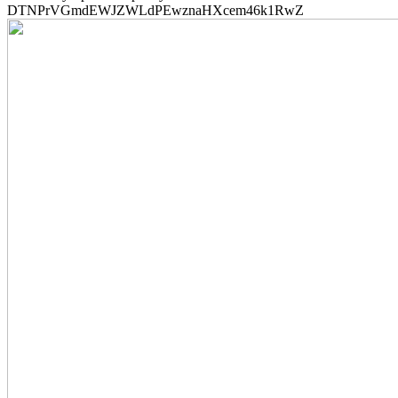
DTNPrVGmdEWJZWLdPEwznaHXcem46k1RwZ