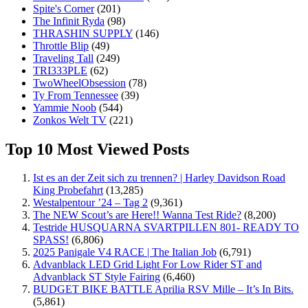
Spite's Corner
(201)
The Infinit Ryda
(98)
THRASHIN SUPPLY
(146)
Throttle Blip
(49)
Traveling Tall
(249)
TRI333PLE
(62)
TwoWheelObsession
(78)
Ty From Tennessee
(39)
Yammie Noob
(544)
Zonkos Welt TV
(221)
Top 10 Most Viewed Posts
Ist es an der Zeit sich zu trennen? | Harley Davidson Road
King Probefahrt
(13,285)
Westalpentour ’24 – Tag 2
(9,361)
The NEW Scout’s are Here!! Wanna Test Ride?
(8,200)
Testride HUSQUARNA SVARTPILLEN 801- READY TO
SPASS!
(6,806)
2025 Panigale V4 RACE | The Italian Job
(6,791)
Advanblack LED Grid Light For Low Rider ST and
Advanblack ST Style Fairing
(6,460)
BUDGET BIKE BATTLE Aprilia RSV Mille – It’s In Bits.
(5,861)