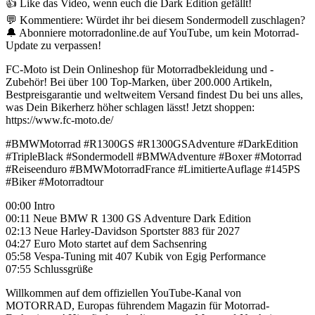
👍 Like das Video, wenn euch die Dark Edition gefällt!
💬 Kommentiere: Würdet ihr bei diesem Sondermodell zuschlagen?
🔔 Abonniere motorradonline.de auf YouTube, um kein Motorrad-
Update zu verpassen!
FC-Moto ist Dein Onlineshop für Motorradbekleidung und -
Zubehör! Bei über 100 Top-Marken, über 200.000 Artikeln,
Bestpreisgarantie und weltweitem Versand findest Du bei uns alles,
was Dein Bikerherz höher schlagen lässt! Jetzt shoppen:
https://www.fc-moto.de/
#BMWMotorrad #R1300GS #R1300GSAdventure #DarkEdition
#TripleBlack #Sondermodell #BMWAdventure #Boxer #Motorrad
#Reiseenduro #BMWMotorradFrance #LimitierteAuflage #145PS
#Biker #Motorradtour
00:00 Intro
00:11 Neue BMW R 1300 GS Adventure Dark Edition
02:13 Neue Harley-Davidson Sportster 883 für 2027
04:27 Euro Moto startet auf dem Sachsenring
05:58 Vespa-Tuning mit 407 Kubik von Egig Performance
07:55 Schlussgrüße
Willkommen auf dem offiziellen YouTube-Kanal von
MOTORRAD, Europas führendem Magazin für Motorrad-