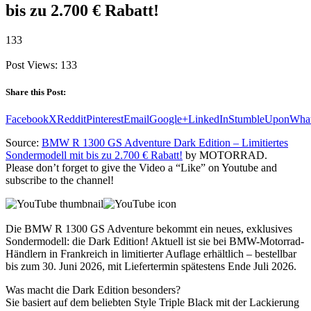
bis zu 2.700 € Rabatt!
133
Post Views:
133
Share this Post:
Facebook
X
Reddit
Pinterest
Email
Google+
LinkedIn
StumbleUpon
Wha
Source:
BMW R 1300 GS Adventure Dark Edition – Limitiertes
Sondermodell mit bis zu 2.700 € Rabatt!
by MOTORRAD.
Please don’t forget to give the Video a “Like” on Youtube and
subscribe to the channel!
Die BMW R 1300 GS Adventure bekommt ein neues, exklusives
Sondermodell: die Dark Edition! Aktuell ist sie bei BMW-Motorrad-
Händlern in Frankreich in limitierter Auflage erhältlich – bestellbar
bis zum 30. Juni 2026, mit Liefertermin spätestens Ende Juli 2026.
Was macht die Dark Edition besonders?
Sie basiert auf dem beliebten Style Triple Black mit der Lackierung