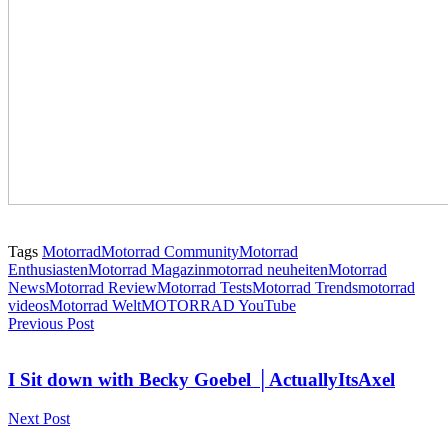
Tags
Motorrad
Motorrad Community
Motorrad
Enthusiasten
Motorrad Magazin
motorrad neuheiten
Motorrad
News
Motorrad Review
Motorrad Tests
Motorrad Trends
motorrad
videos
Motorrad Welt
MOTORRAD YouTube
Previous Post
I Sit down with Becky Goebel │ActuallyItsAxel
Next Post