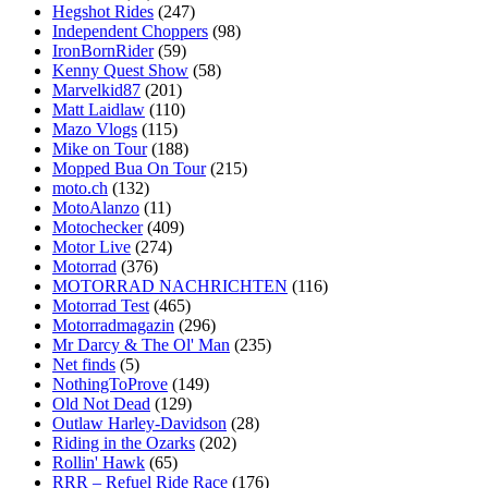
Hegshot Rides
(247)
Independent Choppers
(98)
IronBornRider
(59)
Kenny Quest Show
(58)
Marvelkid87
(201)
Matt Laidlaw
(110)
Mazo Vlogs
(115)
Mike on Tour
(188)
Mopped Bua On Tour
(215)
moto.ch
(132)
MotoAlanzo
(11)
Motochecker
(409)
Motor Live
(274)
Motorrad
(376)
MOTORRAD NACHRICHTEN
(116)
Motorrad Test
(465)
Motorradmagazin
(296)
Mr Darcy & The Ol' Man
(235)
Net finds
(5)
NothingToProve
(149)
Old Not Dead
(129)
Outlaw Harley-Davidson
(28)
Riding in the Ozarks
(202)
Rollin' Hawk
(65)
RRR – Refuel Ride Race
(176)