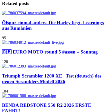
Related posts
Ölspur einmal anders. Die Harley liegt. Learnings
aus Rumänien
95
🇩🇪 EURO MOTO round 5 #assen – Sonntag
120
Triumph Scrambler 1200 XE | Test (deutsch) des
neuen Scramblers Modell 2026
104
BENDA REDSTONE 550 R2 2026 ERSTE
FAHRT!