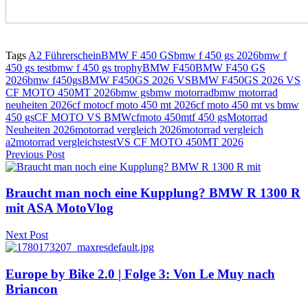
Tags
A2 Führerschein
BMW F 450 GS
bmw f 450 gs 2026
bmw f
450 gs test
bmw f 450 gs trophy
BMW F450
BMW F450 GS
2026
bmw f450gs
BMW F450GS 2026 VS
BMW F450GS 2026 VS
CF MOTO 450MT 2026
bmw gs
bmw motorrad
bmw motorrad
neuheiten 2026
cf moto
cf moto 450 mt 2026
cf moto 450 mt vs bmw
450 gs
CF MOTO VS BMW
cfmoto 450mt
f 450 gs
Motorrad
Neuheiten 2026
motorrad vergleich 2026
motorrad vergleich
a2
motorrad vergleichstest
VS CF MOTO 450MT 2026
Previous Post
Braucht man noch eine Kupplung? BMW R 1300 R
mit ASA MotoVlog
Next Post
Europe by Bike 2.0 | Folge 3: Von Le Muy nach
Briancon