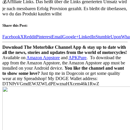
💰Affiliate Links. Das heißt über die Links generierten Umsatz wird
je nach messbaren Erfolg Provision gezahlt. Es bleibt dir überlassen,
wo du das Produkt kaufen willst
Share this Post:
Facebook
X
Reddit
Pinterest
Email
Google+
LinkedIn
StumbleUpon
Wha
Download The Motorbike Channel App & stay up to date with
all the news, stories and updates from the world of motorcycles!
Available on
Amazon Appstore
and
APKPure
.
To download the
app from the Amazon Appstore, the Amazon Appstore app must be
installed on your Android device.
You like the channel and want
to show some love?
Just tip me in Dogecoin or get some quality
wear at my Spreadshop! My DOGE Wallet address:
DTNPrVGmdEWJZWLdPEwznaHXcem46k1RwZ