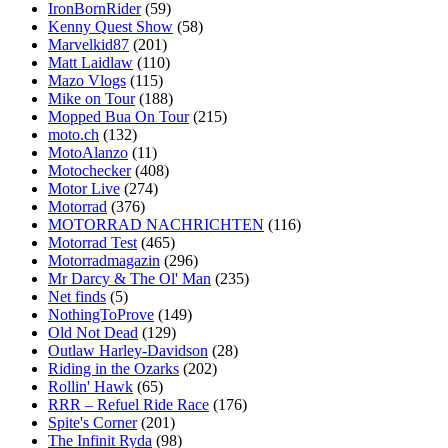
IronBornRider
(59)
Kenny Quest Show
(58)
Marvelkid87
(201)
Matt Laidlaw
(110)
Mazo Vlogs
(115)
Mike on Tour
(188)
Mopped Bua On Tour
(215)
moto.ch
(132)
MotoAlanzo
(11)
Motochecker
(408)
Motor Live
(274)
Motorrad
(376)
MOTORRAD NACHRICHTEN
(116)
Motorrad Test
(465)
Motorradmagazin
(296)
Mr Darcy & The Ol' Man
(235)
Net finds
(5)
NothingToProve
(149)
Old Not Dead
(129)
Outlaw Harley-Davidson
(28)
Riding in the Ozarks
(202)
Rollin' Hawk
(65)
RRR – Refuel Ride Race
(176)
Spite's Corner
(201)
The Infinit Ryda
(98)