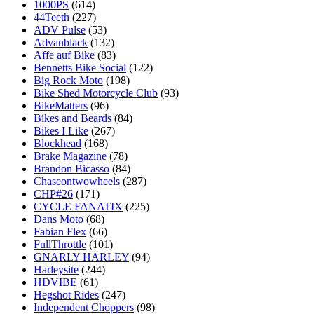
1000PS
(614)
44Teeth
(227)
ADV Pulse
(53)
Advanblack
(132)
Affe auf Bike
(83)
Bennetts Bike Social
(122)
Big Rock Moto
(198)
Bike Shed Motorcycle Club
(93)
BikeMatters
(96)
Bikes and Beards
(84)
Bikes I Like
(267)
Blockhead
(168)
Brake Magazine
(78)
Brandon Bicasso
(84)
Chaseontwowheels
(287)
CHP#26
(171)
CYCLE FANATIX
(225)
Dans Moto
(68)
Fabian Flex
(66)
FullThrottle
(101)
GNARLY HARLEY
(94)
Harleysite
(244)
HDVIBE
(61)
Hegshot Rides
(247)
Independent Choppers
(98)