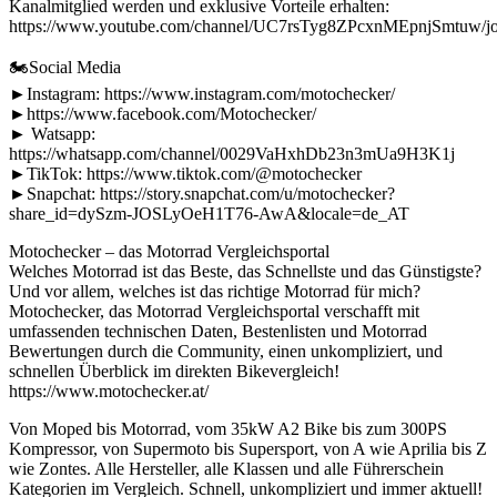
Kanalmitglied werden und exklusive Vorteile erhalten:
https://www.youtube.com/channel/UC7rsTyg8ZPcxnMEpnjSmtuw/jo
🏍Social Media
►Instagram: https://www.instagram.com/motochecker/
►https://www.facebook.com/Motochecker/
► Watsapp:
https://whatsapp.com/channel/0029VaHxhDb23n3mUa9H3K1j
►TikTok: https://www.tiktok.com/@motochecker
►Snapchat: https://story.snapchat.com/u/motochecker?
share_id=dySzm-JOSLyOeH1T76-AwA&locale=de_AT
Motochecker – das Motorrad Vergleichsportal
Welches Motorrad ist das Beste, das Schnellste und das Günstigste?
Und vor allem, welches ist das richtige Motorrad für mich?
Motochecker, das Motorrad Vergleichsportal verschafft mit
umfassenden technischen Daten, Bestenlisten und Motorrad
Bewertungen durch die Community, einen unkompliziert, und
schnellen Überblick im direkten Bikevergleich!
https://www.motochecker.at/
Von Moped bis Motorrad, vom 35kW A2 Bike bis zum 300PS
Kompressor, von Supermoto bis Supersport, von A wie Aprilia bis Z
wie Zontes. Alle Hersteller, alle Klassen und alle Führerschein
Kategorien im Vergleich. Schnell, unkompliziert und immer aktuell!