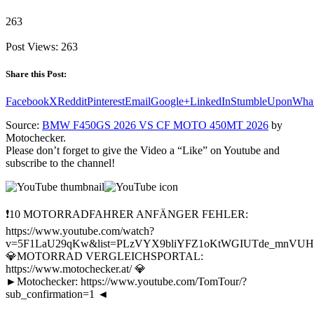
263
Post Views:
263
Share this Post:
Facebook
X
Reddit
Pinterest
Email
Google+
LinkedIn
StumbleUpon
Wha
Source:
BMW F450GS 2026 VS CF MOTO 450MT 2026
by
Motochecker.
Please don’t forget to give the Video a “Like” on Youtube and
subscribe to the channel!
❗10 MOTORRADFAHRER ANFÄNGER FEHLER:
https://www.youtube.com/watch?
v=5F1LaU29qKw&list=PLzVYX9bliYFZ1oKtWGIUTde_mnVUHw
💎MOTORRAD VERGLEICHSPORTAL:
https://www.motochecker.at/ 💎
►Motochecker: https://www.youtube.com/TomTour/?
sub_confirmation=1 ◄