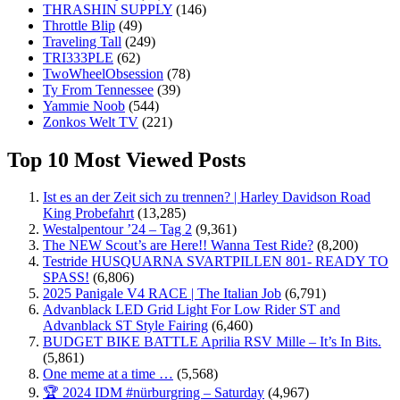
THRASHIN SUPPLY
(146)
Throttle Blip
(49)
Traveling Tall
(249)
TRI333PLE
(62)
TwoWheelObsession
(78)
Ty From Tennessee
(39)
Yammie Noob
(544)
Zonkos Welt TV
(221)
Top 10 Most Viewed Posts
Ist es an der Zeit sich zu trennen? | Harley Davidson Road
King Probefahrt
(13,285)
Westalpentour ’24 – Tag 2
(9,361)
The NEW Scout’s are Here!! Wanna Test Ride?
(8,200)
Testride HUSQUARNA SVARTPILLEN 801- READY TO
SPASS!
(6,806)
2025 Panigale V4 RACE | The Italian Job
(6,791)
Advanblack LED Grid Light For Low Rider ST and
Advanblack ST Style Fairing
(6,460)
BUDGET BIKE BATTLE Aprilia RSV Mille – It’s In Bits.
(5,861)
One meme at a time …
(5,568)
🏆 2024 IDM #nürburgring – Saturday
(4,967)