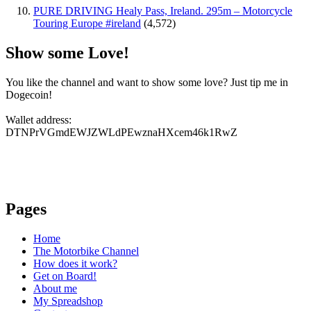
PURE DRIVING Healy Pass, Ireland. 295m – Motorcycle
Touring Europe #ireland
(4,572)
Show some Love!
You like the channel and want to show some love? Just tip me in
Dogecoin!
Wallet address:
DTNPrVGmdEWJZWLdPEwznaHXcem46k1RwZ
Pages
Home
The Motorbike Channel
How does it work?
Get on Board!
About me
My Spreadshop