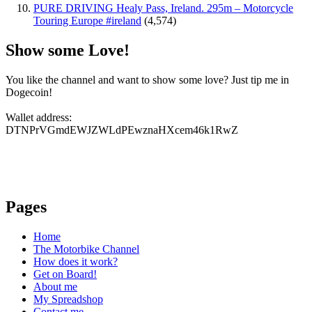
PURE DRIVING Healy Pass, Ireland. 295m – Motorcycle
Touring Europe #ireland
(4,574)
Show some Love!
You like the channel and want to show some love? Just tip me in
Dogecoin!
Wallet address:
DTNPrVGmdEWJZWLdPEwznaHXcem46k1RwZ
Pages
Home
The Motorbike Channel
How does it work?
Get on Board!
About me
My Spreadshop
Contact me