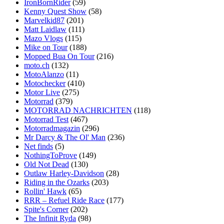
IronBornRider
(59)
Kenny Quest Show
(58)
Marvelkid87
(201)
Matt Laidlaw
(111)
Mazo Vlogs
(115)
Mike on Tour
(188)
Mopped Bua On Tour
(216)
moto.ch
(132)
MotoAlanzo
(11)
Motochecker
(410)
Motor Live
(275)
Motorrad
(379)
MOTORRAD NACHRICHTEN
(118)
Motorrad Test
(467)
Motorradmagazin
(296)
Mr Darcy & The Ol' Man
(236)
Net finds
(5)
NothingToProve
(149)
Old Not Dead
(130)
Outlaw Harley-Davidson
(28)
Riding in the Ozarks
(203)
Rollin' Hawk
(65)
RRR – Refuel Ride Race
(177)
Spite's Corner
(202)
The Infinit Ryda
(98)