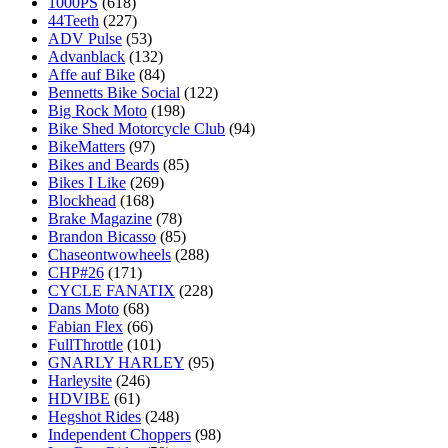
1000PS
(618)
44Teeth
(227)
ADV Pulse
(53)
Advanblack
(132)
Affe auf Bike
(84)
Bennetts Bike Social
(122)
Big Rock Moto
(198)
Bike Shed Motorcycle Club
(94)
BikeMatters
(97)
Bikes and Beards
(85)
Bikes I Like
(269)
Blockhead
(168)
Brake Magazine
(78)
Brandon Bicasso
(85)
Chaseontwowheels
(288)
CHP#26
(171)
CYCLE FANATIX
(228)
Dans Moto
(68)
Fabian Flex
(66)
FullThrottle
(101)
GNARLY HARLEY
(95)
Harleysite
(246)
HDVIBE
(61)
Hegshot Rides
(248)
Independent Choppers
(98)