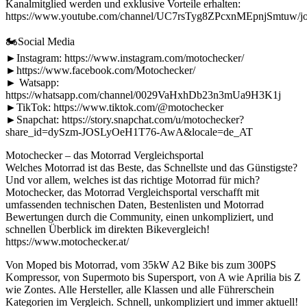
Kanalmitglied werden und exklusive Vorteile erhalten:
https://www.youtube.com/channel/UC7rsTyg8ZPcxnMEpnjSmtuw/jo
🏍Social Media
►Instagram: https://www.instagram.com/motochecker/
►https://www.facebook.com/Motochecker/
► Watsapp:
https://whatsapp.com/channel/0029VaHxhDb23n3mUa9H3K1j
►TikTok: https://www.tiktok.com/@motochecker
►Snapchat: https://story.snapchat.com/u/motochecker?
share_id=dySzm-JOSLyOeH1T76-AwA&locale=de_AT
Motochecker – das Motorrad Vergleichsportal
Welches Motorrad ist das Beste, das Schnellste und das Günstigste?
Und vor allem, welches ist das richtige Motorrad für mich?
Motochecker, das Motorrad Vergleichsportal verschafft mit
umfassenden technischen Daten, Bestenlisten und Motorrad
Bewertungen durch die Community, einen unkompliziert, und
schnellen Überblick im direkten Bikevergleich!
https://www.motochecker.at/
Von Moped bis Motorrad, vom 35kW A2 Bike bis zum 300PS
Kompressor, von Supermoto bis Supersport, von A wie Aprilia bis Z
wie Zontes. Alle Hersteller, alle Klassen und alle Führerschein
Kategorien im Vergleich. Schnell, unkompliziert und immer aktuell!