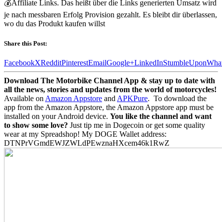
💰Affiliate Links. Das heißt über die Links generierten Umsatz wird
je nach messbaren Erfolg Provision gezahlt. Es bleibt dir überlassen,
wo du das Produkt kaufen willst
Share this Post:
Facebook
X
Reddit
Pinterest
Email
Google+
LinkedIn
StumbleUpon
Wha
Download The Motorbike Channel App & stay up to date with
all the news, stories and updates from the world of motorcycles!
Available on
Amazon Appstore
and
APKPure
.
To download the
app from the Amazon Appstore, the Amazon Appstore app must be
installed on your Android device.
You like the channel and want
to show some love?
Just tip me in Dogecoin or get some quality
wear at my Spreadshop! My DOGE Wallet address:
DTNPrVGmdEWJZWLdPEwznaHXcem46k1RwZ