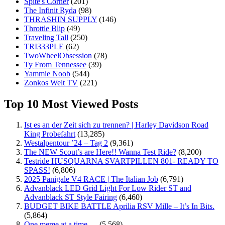
Spite's Corner
(201)
The Infinit Ryda
(98)
THRASHIN SUPPLY
(146)
Throttle Blip
(49)
Traveling Tall
(250)
TRI333PLE
(62)
TwoWheelObsession
(78)
Ty From Tennessee
(39)
Yammie Noob
(544)
Zonkos Welt TV
(221)
Top 10 Most Viewed Posts
Ist es an der Zeit sich zu trennen? | Harley Davidson Road
King Probefahrt
(13,285)
Westalpentour ’24 – Tag 2
(9,361)
The NEW Scout’s are Here!! Wanna Test Ride?
(8,200)
Testride HUSQUARNA SVARTPILLEN 801- READY TO
SPASS!
(6,806)
2025 Panigale V4 RACE | The Italian Job
(6,791)
Advanblack LED Grid Light For Low Rider ST and
Advanblack ST Style Fairing
(6,460)
BUDGET BIKE BATTLE Aprilia RSV Mille – It’s In Bits.
(5,864)
One meme at a time …
(5,568)