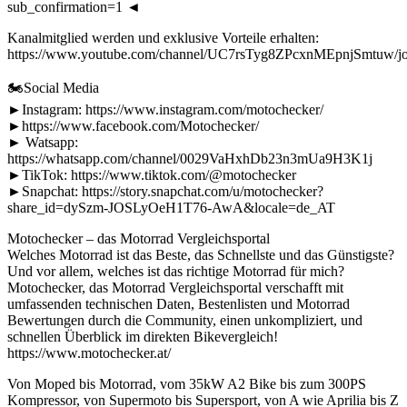
sub_confirmation=1 ◄
Kanalmitglied werden und exklusive Vorteile erhalten:
https://www.youtube.com/channel/UC7rsTyg8ZPcxnMEpnjSmtuw/jo
🏍Social Media
►Instagram: https://www.instagram.com/motochecker/
►https://www.facebook.com/Motochecker/
► Watsapp:
https://whatsapp.com/channel/0029VaHxhDb23n3mUa9H3K1j
►TikTok: https://www.tiktok.com/@motochecker
►Snapchat: https://story.snapchat.com/u/motochecker?
share_id=dySzm-JOSLyOeH1T76-AwA&locale=de_AT
Motochecker – das Motorrad Vergleichsportal
Welches Motorrad ist das Beste, das Schnellste und das Günstigste?
Und vor allem, welches ist das richtige Motorrad für mich?
Motochecker, das Motorrad Vergleichsportal verschafft mit
umfassenden technischen Daten, Bestenlisten und Motorrad
Bewertungen durch die Community, einen unkompliziert, und
schnellen Überblick im direkten Bikevergleich!
https://www.motochecker.at/
Von Moped bis Motorrad, vom 35kW A2 Bike bis zum 300PS
Kompressor, von Supermoto bis Supersport, von A wie Aprilia bis Z