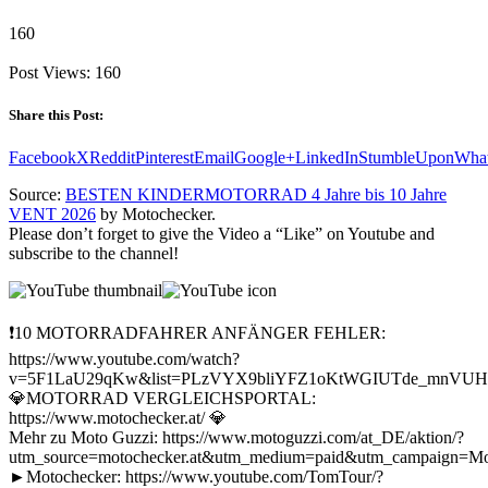
160
Post Views:
160
Share this Post:
Facebook
X
Reddit
Pinterest
Email
Google+
LinkedIn
StumbleUpon
Wha
Source:
BESTEN KINDERMOTORRAD 4 Jahre bis 10 Jahre
VENT 2026
by Motochecker.
Please don’t forget to give the Video a “Like” on Youtube and
subscribe to the channel!
❗10 MOTORRADFAHRER ANFÄNGER FEHLER:
https://www.youtube.com/watch?
v=5F1LaU29qKw&list=PLzVYX9bliYFZ1oKtWGIUTde_mnVUHw
💎MOTORRAD VERGLEICHSPORTAL:
https://www.motochecker.at/ 💎
Mehr zu Moto Guzzi: https://www.motoguzzi.com/at_DE/aktion/?
utm_source=motochecker.at&utm_medium=paid&utm_campaign=Mot
►Motochecker: https://www.youtube.com/TomTour/?