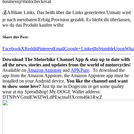
business@motochecker.at
💰Affiliate Links. Das heißt über die Links generierten Umsatz wird
je nach messbaren Erfolg Provision gezahlt. Es bleibt dir überlassen,
wo du das Produkt kaufen willst
Share this Post:
Facebook
X
Reddit
Pinterest
Email
Google+
LinkedIn
StumbleUpon
Wha
Download The Motorbike Channel App & stay up to date with
all the news, stories and updates from the world of motorcycles!
Available on
Amazon Appstore
and
APKPure
.
To download the
app from the Amazon Appstore, the Amazon Appstore app must be
installed on your Android device.
You like the channel and want
to show some love?
Just tip me in Dogecoin or get some quality
wear at my Spreadshop! My DOGE Wallet address:
DTNPrVGmdEWJZWLdPEwznaHXcem46k1RwZ