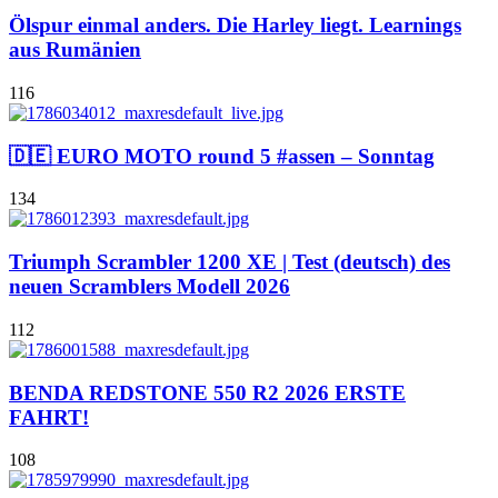
Ölspur einmal anders. Die Harley liegt. Learnings
aus Rumänien
116
🇩🇪 EURO MOTO round 5 #assen – Sonntag
134
Triumph Scrambler 1200 XE | Test (deutsch) des
neuen Scramblers Modell 2026
112
BENDA REDSTONE 550 R2 2026 ERSTE
FAHRT!
108