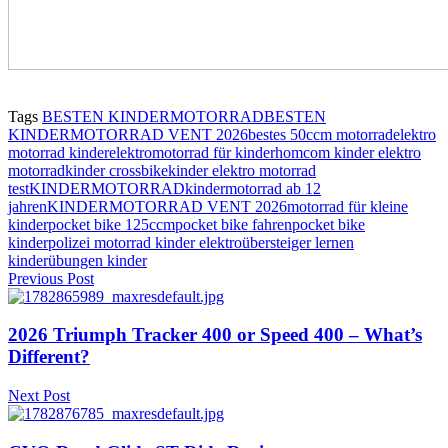
Tags
BESTEN KINDERMOTORRAD
BESTEN
KINDERMOTORRAD VENT 2026
bestes 50ccm motorrad
elektro
motorrad kinder
elektromotorrad für kinder
homcom kinder elektro
motorrad
kinder crossbike
kinder elektro motorrad
test
KINDERMOTORRAD
kindermotorrad ab 12
jahren
KINDERMOTORRAD VENT 2026
motorrad für kleine
kinder
pocket bike 125ccm
pocket bike fahren
pocket bike
kinder
polizei motorrad kinder elektro
übersteiger lernen
kinder
übungen kinder
Previous Post
2026 Triumph Tracker 400 or Speed 400 – What’s
Different?
Next Post