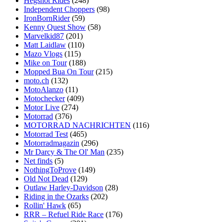
Hegshot Rides
(248)
Independent Choppers
(98)
IronBornRider
(59)
Kenny Quest Show
(58)
Marvelkid87
(201)
Matt Laidlaw
(110)
Mazo Vlogs
(115)
Mike on Tour
(188)
Mopped Bua On Tour
(215)
moto.ch
(132)
MotoAlanzo
(11)
Motochecker
(409)
Motor Live
(274)
Motorrad
(376)
MOTORRAD NACHRICHTEN
(116)
Motorrad Test
(465)
Motorradmagazin
(296)
Mr Darcy & The Ol' Man
(235)
Net finds
(5)
NothingToProve
(149)
Old Not Dead
(129)
Outlaw Harley-Davidson
(28)
Riding in the Ozarks
(202)
Rollin' Hawk
(65)
RRR – Refuel Ride Race
(176)