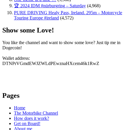
🏆 2024 IDM #nürburgring – Saturday
(4,968)
PURE DRIVING Healy Pass, Ireland. 295m – Motorcycle
Touring Europe #ireland
(4,572)
Show some Love!
You like the channel and want to show some love? Just tip me in
Dogecoin!
Wallet address:
DTNPrVGmdEWJZWLdPEwznaHXcem46k1RwZ
Pages
Home
The Motorbike Channel
How does it work?
Get on Board!
About me