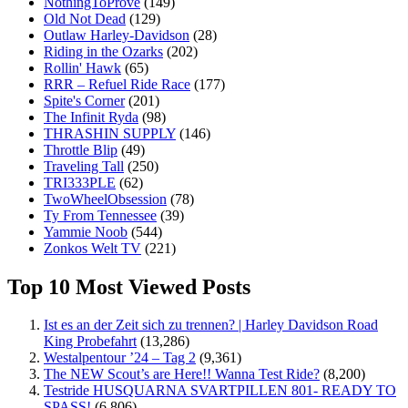
NothingToProve
(149)
Old Not Dead
(129)
Outlaw Harley-Davidson
(28)
Riding in the Ozarks
(202)
Rollin' Hawk
(65)
RRR – Refuel Ride Race
(177)
Spite's Corner
(201)
The Infinit Ryda
(98)
THRASHIN SUPPLY
(146)
Throttle Blip
(49)
Traveling Tall
(250)
TRI333PLE
(62)
TwoWheelObsession
(78)
Ty From Tennessee
(39)
Yammie Noob
(544)
Zonkos Welt TV
(221)
Top 10 Most Viewed Posts
Ist es an der Zeit sich zu trennen? | Harley Davidson Road
King Probefahrt
(13,286)
Westalpentour ’24 – Tag 2
(9,361)
The NEW Scout’s are Here!! Wanna Test Ride?
(8,200)
Testride HUSQUARNA SVARTPILLEN 801- READY TO
SPASS!
(6,806)