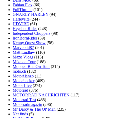
Dans Moto
(68)
Fabian Flex
(66)
FullThrottle
(101)
GNARLY HARLEY
(94)
Harleysite
(244)
HDVIBE
(61)
Hegshot Rides
(248)
Independent Choppers
(98)
IronBornRider
(59)
Kenny Quest Show
(58)
Marvelkid87
(201)
Matt Laidlaw
(110)
Mazo Vlogs
(115)
Mike on Tour
(188)
Mopped Bua On Tour
(215)
moto.ch
(132)
MotoAlanzo
(11)
Motochecker
(409)
Motor Live
(274)
Motorrad
(376)
MOTORRAD NACHRICHTEN
(117)
Motorrad Test
(465)
Motorradmagazin
(296)
Mr Darcy & The Ol' Man
(235)
Net finds
(5)