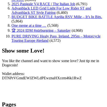
2025 Panigale V4 RACE | The Italian Job
(6,791)
Advanblack LED Grid Light For Low Rider ST and
Advanblack ST Style Fairing
(6,460)
BUDGET BIKE BATTLE Aprilia RSV Mille – It’s In Bits.
(5,864)
One meme at a time …
(5,568)
🏆 2024 IDM #nürburgring – Saturday
(4,968)
PURE DRIVING Healy Pass, Ireland. 295m – Motorcycle
Touring Europe #ireland
(4,572)
Show some Love!
You like the channel and want to show some love? Just tip me in
Dogecoin!
Wallet address:
DTNPrVGmdEWJZWLdPEwznaHXcem46k1RwZ
Pages