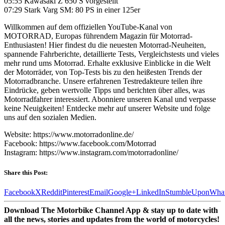
05:55 Kawasaki Z 650 S vorgestellt
07:29 Stark Varg SM: 80 PS in einer 125er
Willkommen auf dem offiziellen YouTube-Kanal von
MOTORRAD, Europas führendem Magazin für Motorrad-
Enthusiasten! Hier findest du die neuesten Motorrad-Neuheiten,
spannende Fahrberichte, detaillierte Tests, Vergleichstests und vieles
mehr rund ums Motorrad. Erhalte exklusive Einblicke in die Welt
der Motorräder, von Top-Tests bis zu den heißesten Trends der
Motorradbranche. Unsere erfahrenen Testredakteure teilen ihre
Eindrücke, geben wertvolle Tipps und berichten über alles, was
Motorradfahrer interessiert. Abonniere unseren Kanal und verpasse
keine Neuigkeiten! Entdecke mehr auf unserer Website und folge
uns auf den sozialen Medien.
Website: https://www.motorradonline.de/
Facebook: https://www.facebook.com/Motorrad
Instagram: https://www.instagram.com/motorradonline/
Share this Post:
Facebook
X
Reddit
Pinterest
Email
Google+
LinkedIn
StumbleUpon
Wha
Download The Motorbike Channel App & stay up to date with
all the news, stories and updates from the world of motorcycles!