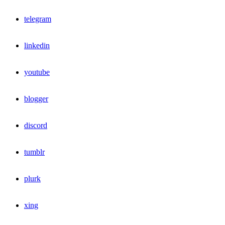
telegram
linkedin
youtube
blogger
discord
tumblr
plurk
xing