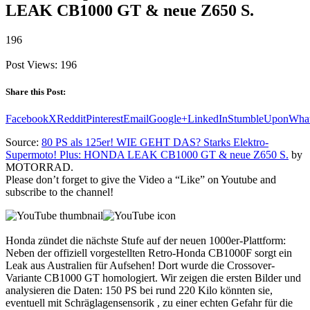
LEAK CB1000 GT & neue Z650 S.
196
Post Views:
196
Share this Post:
Facebook
X
Reddit
Pinterest
Email
Google+
LinkedIn
StumbleUpon
Wha
Source:
80 PS als 125er! WIE GEHT DAS? Starks Elektro-
Supermoto! Plus: HONDA LEAK CB1000 GT & neue Z650 S.
by
MOTORRAD.
Please don’t forget to give the Video a “Like” on Youtube and
subscribe to the channel!
Honda zündet die nächste Stufe auf der neuen 1000er-Plattform:
Neben der offiziell vorgestellten Retro-Honda CB1000F sorgt ein
Leak aus Australien für Aufsehen! Dort wurde die Crossover-
Variante CB1000 GT homologiert. Wir zeigen die ersten Bilder und
analysieren die Daten: 150 PS bei rund 220 Kilo könnten sie,
eventuell mit Schräglagensensorik , zu einer echten Gefahr für die