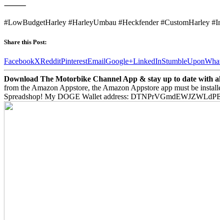
⸻
#LowBudgetHarley #HarleyUmbau #Heckfender #CustomHarley #In
Share this Post:
Facebook
X
Reddit
Pinterest
Email
Google+
LinkedIn
StumbleUpon
Wha
Download The Motorbike Channel App & stay up to date with all 
from the Amazon Appstore, the Amazon Appstore app must be install
Spreadshop! My DOGE Wallet address: DTNPrVGmdEWJZWLd