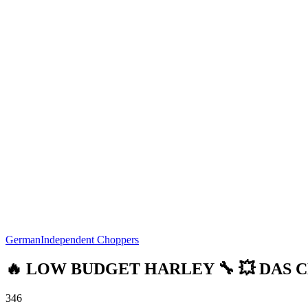
German
Independent Choppers
🔥 LOW BUDGET HARLEY 🔧 💥 DAS CH
346