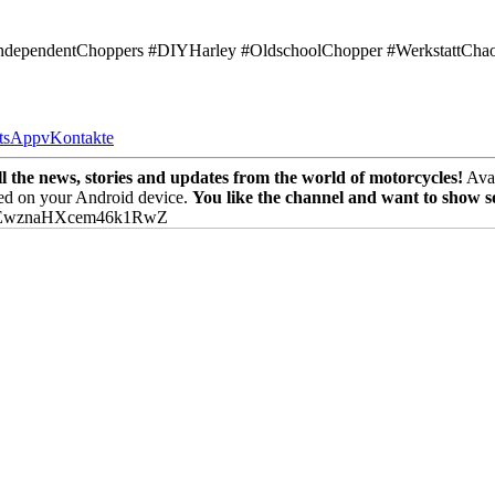
dependentChoppers #DIYHarley #OldschoolChopper #WerkstattChao
tsApp
vKontakte
the news, stories and updates from the world of motorcycles!
Avai
ed on your Android device.
You like the channel and want to show 
PEwznaHXcem46k1RwZ