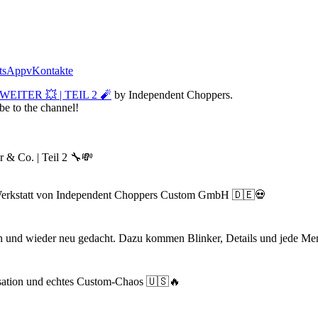
tsApp
vKontakte
ITER 💥 | TEIL 2 🧨
by Independent Choppers.
be to the channel!
 & Co. | Teil 2 🔧💸
ie Werkstatt von Independent Choppers Custom GmbH 🇩🇪💀
rfen und wieder neu gedacht. Dazu kommen Blinker, Details und jede 
isation und echtes Custom-Chaos 🇺🇸🔥