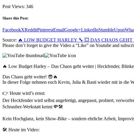
Post Views:
346
Share this Post:
Facebook
X
Reddit
Pinterest
Email
Google+
LinkedIn
StumbleUpon
Wha
Source:
🔥 LOW BUDGET HARLEY 🔧 💥 DAS CHAOS GEHT WE
Please don’t forget to give the Video a “Like” on Youtube and subscri
🔥 Low Budget Harley – Das Chaos geht weiter | Heckfender, Blinker
Das Chaos geht weiter! 😎🔥
In dieser Folge nehmen euch Kevin, Julia & Basti wieder mit in d
👉 Heute wird’s ernst:
Der Heckfender wird selbst angefertigt, angepasst, probiert, verwo
Schrauber-Werkstatt kennt 💸🛠️
Kein Hochglanz, kein Show-Bike – sondern ehrliche Arbeit, Improv
🛠️ Heute im Video: