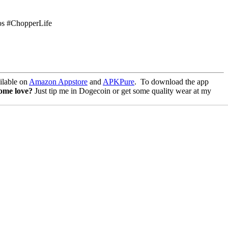
s #ChopperLife
lable on
Amazon Appstore
and
APKPure
.
To download the app
some love?
Just tip me in Dogecoin or get some quality wear at my